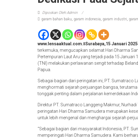
Diposkan Oleh:Admin
garam bahan baku
,
garam indonesia
,
garam industri
,
garam
www.lensaaktual.com.ǁSurabaya,15 Januari 2025
terkemuka, mengucapkan selamat Hari Dharma Samu
Pertempuran Laut Aru yang terjadi pada 15 Januari 
(TNI) melakukan perlawanan sengit terhadap Beland
Papua.
Sebagai bagian dari peringatan ini, PT. Sumatra
menghormati sejarah perjuangan bangsa, terutama 
tonggak penting dalam perjalanan kemerdekaan Ind
Direktur PT. Sumatraco Langgeng Makmur, Nurhad
peringatan Hari Dharma Samudera merupakan kesemp
untuk lebih mengenal dan menghargai sejarah perj
“Sebagai bagian dari masyarakat Indonesia, PT. 
memperingati Hari Dharma Samudera. Kami berhara