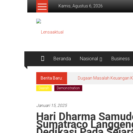
Lompat
Kamis, Agustus 6, 2026
ke
konten
Lensaaktual
Beranda
Nasional
Business
Berita Baru:
Dugaan Masalah Keuangan KPRI
Dearah
Demonstration
Januari 15, 2025
Hari Dharma Samude
Sumatraco Langgen
Dedikasi Pada Sejar