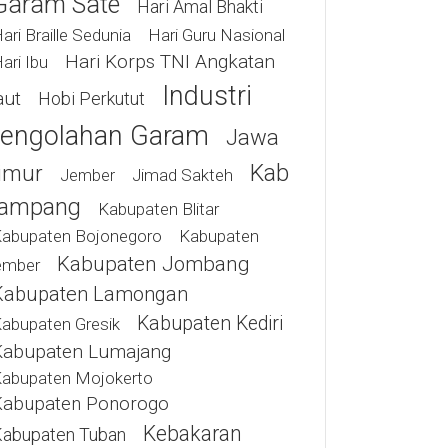
Garam Sate
Hari Amal Bhakti
ari Braille Sedunia
Hari Guru Nasional
Hari Korps TNI Angkatan
ari Ibu
Industri
aut
Hobi Perkutut
engolahan Garam
Jawa
Kab
imur
Jimad Sakteh
Jember
ampang
Kabupaten Blitar
abupaten Bojonegoro
Kabupaten
Kabupaten Jombang
ember
Kabupaten Lamongan
Kabupaten Kediri
abupaten Gresik
Kabupaten Lumajang
abupaten Mojokerto
Kabupaten Ponorogo
Kebakaran
abupaten Tuban