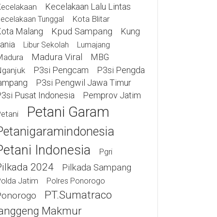
Kecelakaan Lalu Lintas
ecelakaan
Kota Blitar
ecelakaan Tunggal
ota Malang
Kpud Sampang
Kung
ania
Libur Sekolah
Lumajang
Madura Viral
MBG
Madura
P3si Pengcam
P3si Pengda
ganjuk
ampang
P3si Pengwil Jawa Timur
3si Pusat Indonesia
Pemprov Jatim
Petani Garam
etani
Petanigaramindonesia
Petani Indonesia
Pgri
Pilkada 2024
Pilkada Sampang
olda Jatim
Polres Ponorogo
PT.Sumatraco
Ponorogo
anggeng Makmur