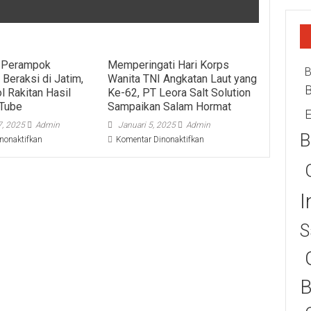
 Perampok
Memperingati Hari Korps
B
 Beraksi di Jatim,
Wanita TNI Angkatan Laut yang
l Rakitan Hasil
Ke-62, PT Leora Salt Solution
uTube
Sampaikan Salam Hormat
E
, 2025
Admin
Januari 5, 2025
Admin
B
pada
pada
nonaktifkan
Komentar Dinonaktifkan
Komplotan
Memperingati
Perampok
Hari
Minimarket
Korps
Beraksi
Wanita
I
di
TNI
Jatim,
Angkatan
S
Pakai
Laut
Pistol
yang
Rakitan
Ke-
Hasil
62,
Belajar
PT
B
YouTube
Leora
Salt