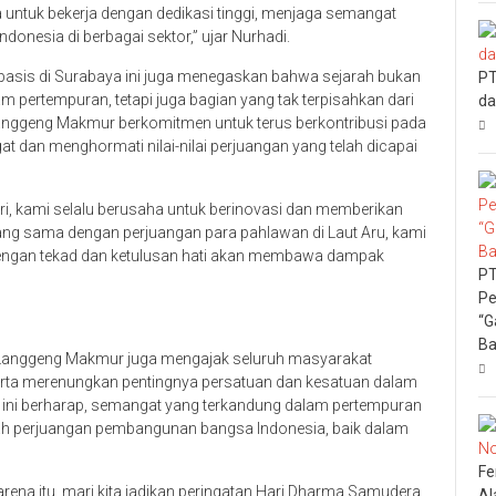
a untuk bekerja dengan dedikasi tinggi, menjaga semangat
onesia di berbagai sektor,” ujar Nurhadi.
asis di Surabaya ini juga menegaskan bahwa sejarah bukan
PT
am pertempuran, tetapi juga bagian yang tak terpisahkan dari
da
nggeng Makmur berkomitmen untuk terus berkontribusi pada
 dan menghormati nilai-nilai perjuangan yang telah dicapai
ri, kami selalu berusaha untuk berinovasi dan memberikan
ang sama dengan perjuangan para pahlawan di Laut Aru, kami
dengan tekad dan ketulusan hati akan membawa dampak
PT
Pe
“G
Ba
 Langgeng Makmur juga mengajak seluruh masyarakat
erta merenungkan pentingnya persatuan dan kesatuan dalam
ini berharap, semangat yang terkandung dalam pertempuran
gkah perjuangan pembangunan bangsa Indonesia, baik dalam
Fe
karena itu, mari kita jadikan peringatan Hari Dharma Samudera
Al