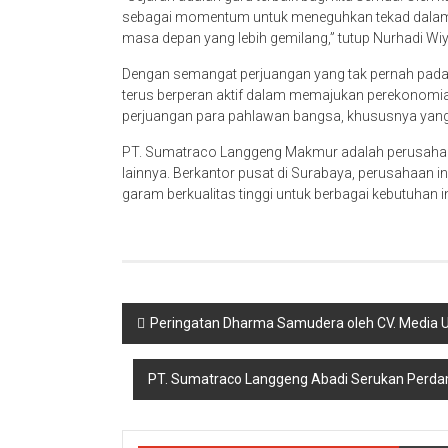
sebagai momentum untuk meneguhkan tekad dalam m
masa depan yang lebih gemilang,” tutup Nurhadi Wi
Dengan semangat perjuangan yang tak pernah pad
terus berperan aktif dalam memajukan perekonomi
perjuangan para pahlawan bangsa, khususnya yang 
PT. Sumatraco Langgeng Makmur adalah perusahaan
lainnya. Berkantor pusat di Surabaya, perusahaan i
garam berkualitas tinggi untuk berbagai kebutuhan 
Navigasi
Peringatan Dharma Samudera oleh CV. Media 
pos
PT. Sumatraco Langgeng Abadi Serukan Perdam