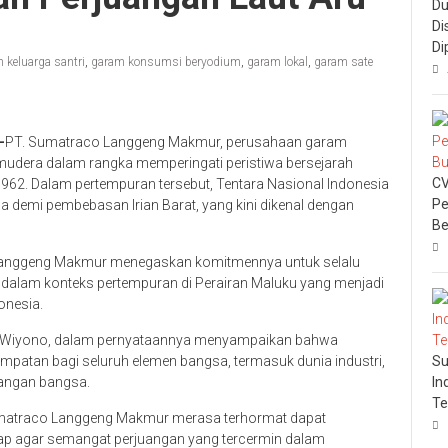
Du
Di
Di
 keluarga santri
,
garam konsumsi beryodium
,
garam lokal
,
garam sate
-
PT. Sumatraco Langgeng Makmur, perusahaan garam
dera dalam rangka memperingati peristiwa bersejarah
CV
1962. Dalam pertempuran tersebut, Tentara Nasional Indonesia
Pe
a demi pembebasan Irian Barat, yang kini dikenal dengan
Be
co Langgeng Makmur menegaskan komitmennya untuk selalu
dalam konteks pertempuran di Perairan Maluku yang menjadi
onesia.
i Wiyono, dalam pernyataannya menyampaikan bahwa
atan bagi seluruh elemen bangsa, termasuk dunia industri,
Su
uangan bangsa.
In
Te
Sumatraco Langgeng Makmur merasa terhormat dapat
p agar semangat perjuangan yang tercermin dalam