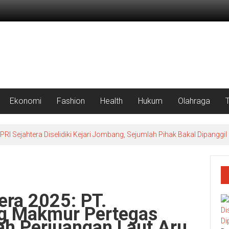
Ekonomi
Fashion
Health
Hukum
Olahraga
 Sejahtera Diselidiki Kejari Jombang, Sejumlah Pihak Bakal Dipanggil
ra 2025: PT.
g Makmur Pertegas
ah Perjuangan Laut Aru