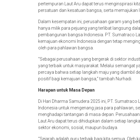
pertempuran Laut Aru dapat terus menginspirasi kit
persatuan dan kesatuan bangsa, serta memajukan Ind
Dalam kesempatan ini, perusahaan garam yang berb
hanya milik para pejuang yang terlibat langsung dal
pembangunan bangsa Indonesia. PT. Sumatraco La
kemajuan ekonomi Indonesia dengan tetap mengingat
oleh para pahlawan bangsa.
“Sebagai perusahaan yang bergerak di sektor indust
yang terbaik untuk masyarakat. Melalui semangat y
percaya bahwa setiap langkah maju yang diambil 
positif bagi kemajuan bangsa,” tambah Nurhadi.
Harapan untuk Masa Depan
Di Hari Dharma Samudera 2025 ini, PT. Sumatraco
Indonesia untuk mengenang jasa para pahlawan, s
menghadapi tantangan di masa depan. Perusahaan 
Laut Aru dapat terus dihidupkan dalam setiap lan
sektor ekonomi, sosial, maupun budaya.
“Sejarah adalah guru terbaik bagi kita semua. Oleh 