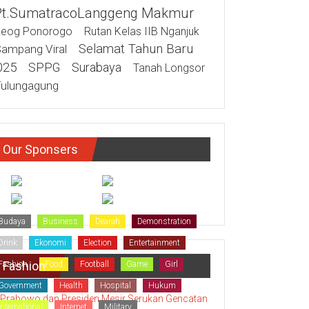
Pt.SumatracoLanggeng Makmur
eog Ponorogo
Rutan Kelas IIB Nganjuk
Selamat Tahun Baru
ampang Viral
025
SPPG
Surabaya
Tanah Longsor
ulungagung
Our Sponsers
Budaya
Business
Dearah
Demonstration
Drink
Ekonomi
Election
Entertainment
Fashion
Fashion
Food
Football
Game
Girl
Government
Health
Hospital
Hukum
International
Internet
Military