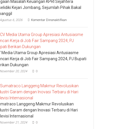
gaan Masalah Keuangan KPRI Sejahtera
selidiki Kejari Jombang, Sejumlah Pihak Bakal
panggil
pada
Agustus 6, 2026
Komentar Dinonaktifkan
Dugaan
Masalah
Keuangan
KPRI
Sejahtera
Diselidiki
Kejari
 Media Utama Group Apresiasi Antusiasme
Jombang,
ncari Kerja di Job Fair Sampang 2024, PJ Bupati
Sejumlah
rikan Dukungan
Pihak
Bakal
November 20, 2024
0
Dipanggil
matraco Langgeng Makmur Revolusikan
dustri Garam dengan Inovasi Terbaru di Hari
levisi Internasional
November 21, 2024
0