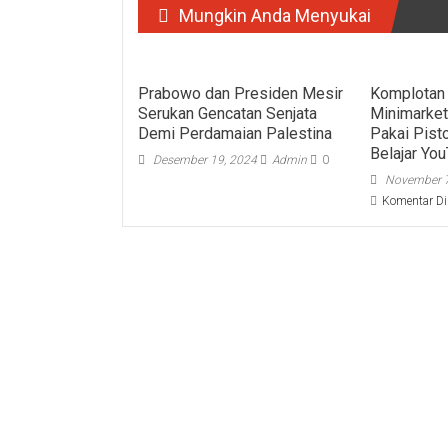
Mungkin Anda Menyukai
Prabowo dan Presiden Mesir
Komplotan
Serukan Gencatan Senjata
Minimarket
Demi Perdamaian Palestina
Pakai Pisto
Belajar Yo
Desember 19, 2024
Admin
0
November 7
Komentar Di