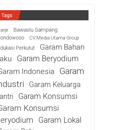
Tags
Bawaslu Sampang
anjir
Bondowoso
CV.Media Utama Group
Garam Bahan
dukasi Perkutut
Garam Beryodium
aku
Garam
Garam Indonesia
ndustri
Garam Keluarga
Garam Konsumsi
antri
Garam Konsumsi
eryodium
Garam Lokal