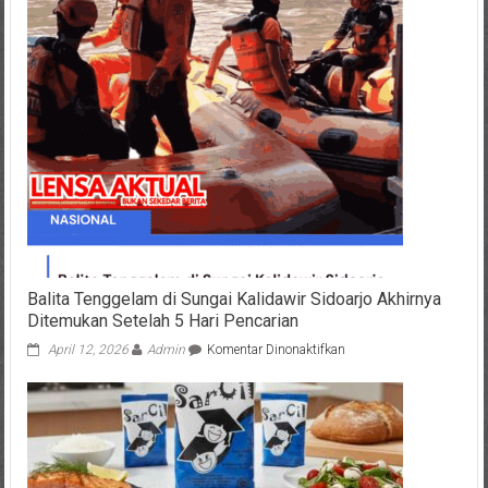
Balita Tenggelam di Sungai Kalidawir Sidoarjo Akhirnya
Ditemukan Setelah 5 Hari Pencarian
pada
April 12, 2026
Admin
Komentar Dinonaktifkan
Balita
Tenggelam
di
Sungai
Kalidawir
Sidoarjo
Akhirnya