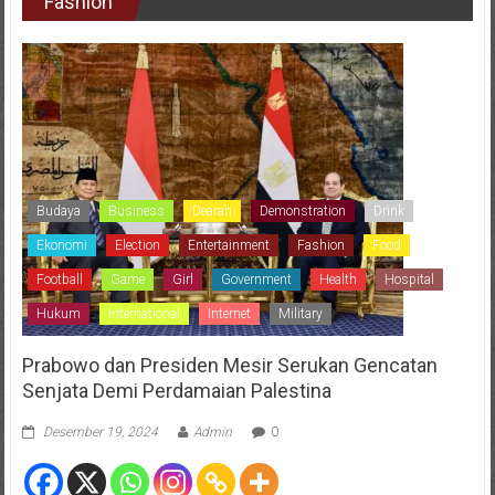
Fashion
Budaya
Business
Dearah
Demonstration
Drink
Ekonomi
Election
Entertainment
Fashion
Food
Football
Game
Girl
Government
Health
Hospital
Hukum
International
Internet
Military
Prabowo dan Presiden Mesir Serukan Gencatan
Senjata Demi Perdamaian Palestina
Desember 19, 2024
Admin
0