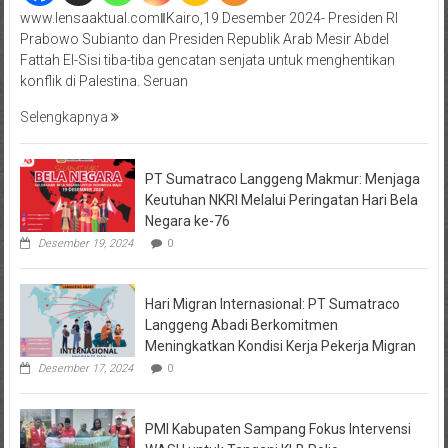
www.lensaaktual.comǁKairo,19 Desember 2024- Presiden RI
Prabowo Subianto dan Presiden Republik Arab Mesir Abdel
Fattah El-Sisi tiba-tiba gencatan senjata untuk menghentikan
konflik di Palestina. Seruan
Selengkapnya
PT Sumatraco Langgeng Makmur: Menjaga
Keutuhan NKRI Melalui Peringatan Hari Bela
Negara ke-76
Desember 19, 2024
0
Hari Migran Internasional: PT Sumatraco
Langgeng Abadi Berkomitmen
Meningkatkan Kondisi Kerja Pekerja Migran
Desember 17, 2024
0
PMI Kabupaten Sampang Fokus Intervensi