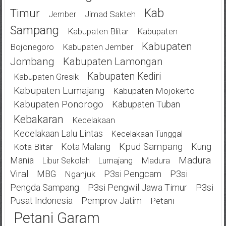
Kab
Timur
Jimad Sakteh
Jember
Sampang
Kabupaten Blitar
Kabupaten
Kabupaten
Bojonegoro
Kabupaten Jember
Jombang
Kabupaten Lamongan
Kabupaten Kediri
Kabupaten Gresik
Kabupaten Lumajang
Kabupaten Mojokerto
Kabupaten Ponorogo
Kabupaten Tuban
Kebakaran
Kecelakaan
Kecelakaan Lalu Lintas
Kecelakaan Tunggal
Kota Malang
Kpud Sampang
Kung
Kota Blitar
Mania
Madura
Madura
Libur Sekolah
Lumajang
Viral
MBG
P3si Pengcam
P3si
Nganjuk
Pengda Sampang
P3si Pengwil Jawa Timur
P3si
Pusat Indonesia
Pemprov Jatim
Petani
Petani Garam