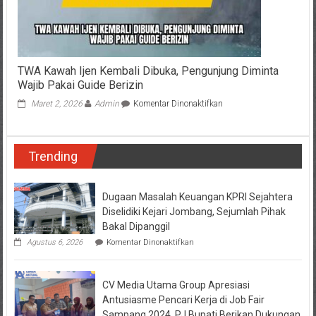
Pasar
TWA Kawah Ijen Kembali Dibuka, Pengunjung Diminta
Wajib Pakai Guide Berizin
pada
Maret 2, 2026
Admin
Komentar Dinonaktifkan
TWA
Kawah
Ijen
Trending
Kembali
Dibuka,
Pengunjung
Diminta
Dugaan Masalah Keuangan KPRI Sejahtera
Wajib
Diselidiki Kejari Jombang, Sejumlah Pihak
Pakai
Bakal Dipanggil
Guide
pada
Agustus 6, 2026
Komentar Dinonaktifkan
Berizin
Dugaan
Masalah
Keuangan
CV Media Utama Group Apresiasi
KPRI
Sejahtera
Antusiasme Pencari Kerja di Job Fair
Diselidiki
Sampang 2024, PJ Bupati Berikan Dukungan