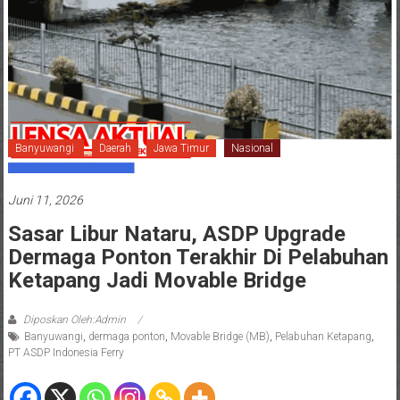
Banyuwangi
Daerah
Jawa Timur
Nasional
Juni 11, 2026
Sasar Libur Nataru, ASDP Upgrade
Dermaga Ponton Terakhir Di Pelabuhan
Ketapang Jadi Movable Bridge
Diposkan Oleh:Admin
Banyuwangi
,
dermaga ponton
,
Movable Bridge (MB)
,
Pelabuhan Ketapang
,
PT ASDP Indonesia Ferry