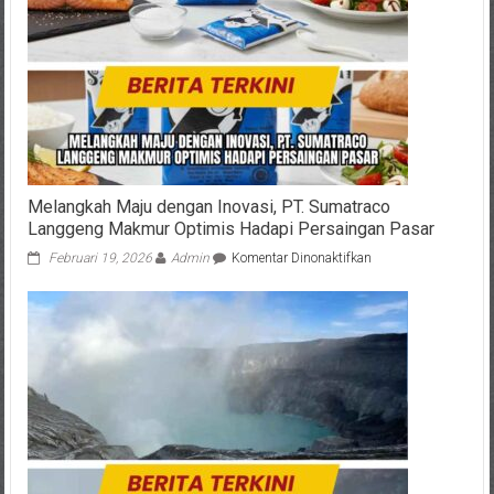
Ditemukan
Setelah
5
Hari
Pencarian
Melangkah Maju dengan Inovasi, PT. Sumatraco
Langgeng Makmur Optimis Hadapi Persaingan Pasar
pada
Februari 19, 2026
Admin
Komentar Dinonaktifkan
Melangkah
Maju
dengan
Inovasi,
PT.
Sumatraco
Langgeng
Makmur
Optimis
Hadapi
Persaingan