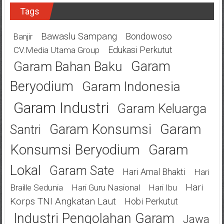
Tags
Bawaslu Sampang
Bondowoso
Banjir
Edukasi Perkutut
CV.Media Utama Group
Garam
Garam Bahan Baku
Beryodium
Garam Indonesia
Garam Industri
Garam Keluarga
Garam
Garam Konsumsi
Santri
Konsumsi Beryodium
Garam
Lokal
Garam Sate
Hari Amal Bhakti
Hari
Hari
Braille Sedunia
Hari Guru Nasional
Hari Ibu
Korps TNI Angkatan Laut
Hobi Perkutut
Industri Pengolahan Garam
Jawa