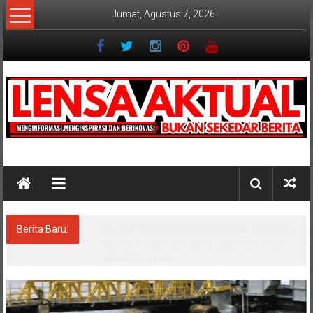
Lompat
Jumat, Agustus 7, 2026
ke
konten
Lensaaktual
Berita Baru:
Program Kampung Nelayan Merah Putih
Masuk Lamongan, Paciran & Brondong Jadi
Pusat Ekonomi Pesisir