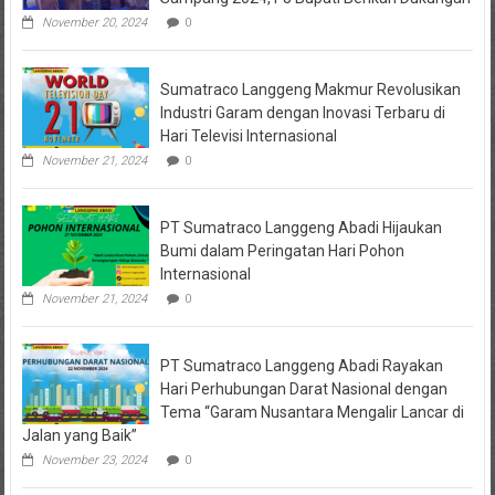
Kejari
Jombang,
November 20, 2024
0
Sejumlah
Pihak
Bakal
Sumatraco Langgeng Makmur Revolusikan
Dipanggil
Industri Garam dengan Inovasi Terbaru di
Hari Televisi Internasional
November 21, 2024
0
PT Sumatraco Langgeng Abadi Hijaukan
Bumi dalam Peringatan Hari Pohon
Internasional
November 21, 2024
0
PT Sumatraco Langgeng Abadi Rayakan
Hari Perhubungan Darat Nasional dengan
Tema “Garam Nusantara Mengalir Lancar di
Jalan yang Baik”
November 23, 2024
0