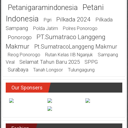
Petani
Petanigaramindonesia
Indonesia
Pilkada 2024
Pilkada
Pgri
Sampang
Polda Jatim
Polres Ponorogo
PT.Sumatraco Langgeng
Ponorogo
Makmur
Pt.SumatracoLanggeng Makmur
Sampang
Reog Ponorogo
Rutan Kelas IIB Nganjuk
Selamat Tahun Baru 2025
SPPG
Viral
Surabaya
Tulungagung
Tanah Longsor
Our Sponsers