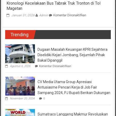
Kronologi Kecelakaan Bus Tabrak Truk Tronton di Tol
Magetan
pada
Januari 31, 2026
Admin
Komentar Dinonaktifkan
Kronologi
Kecelakaan
Bus
Trending
Tabrak
Truk
Tronton
di
Dugaan Masalah Keuangan KPRI Sejahtera
Tol
Diselidiki Kejari Jombang, Sejumlah Pihak
Magetan
Bakal Dipanggil
pada
Agustus 6, 2026
Komentar Dinonaktifkan
Dugaan
Masalah
Keuangan
CV Media Utama Group Apresiasi
KPRI
Sejahtera
Antusiasme Pencari Kerja di Job Fair
Diselidiki
Sampang 2024, PJ Bupati Berikan Dukungan
Kejari
Jombang,
November 20, 2024
0
Sejumlah
Pihak
Bakal
Sumatraco Langgeng Makmur Revolusikan
Dipanggil