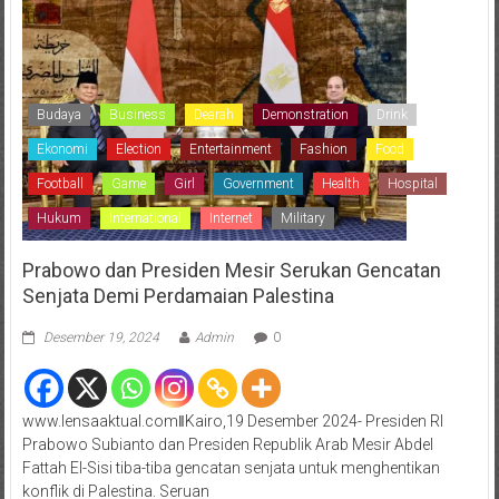
Budaya
Business
Dearah
Demonstration
Drink
Ekonomi
Election
Entertainment
Fashion
Food
Football
Game
Girl
Government
Health
Hospital
Hukum
International
Internet
Military
Prabowo dan Presiden Mesir Serukan Gencatan
Senjata Demi Perdamaian Palestina
Desember 19, 2024
Admin
0
www.lensaaktual.comǁKairo,19 Desember 2024- Presiden RI
Prabowo Subianto dan Presiden Republik Arab Mesir Abdel
Fattah El-Sisi tiba-tiba gencatan senjata untuk menghentikan
konflik di Palestina. Seruan