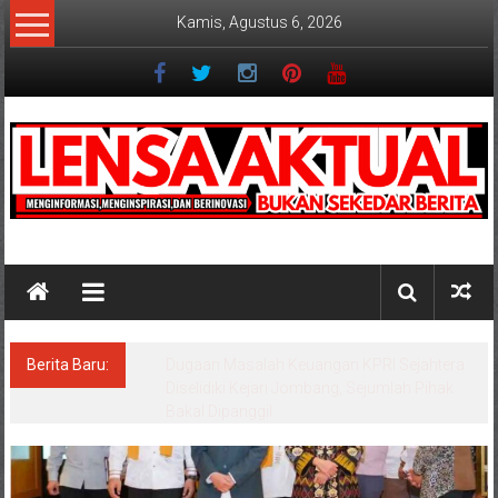
Lompat
Kamis, Agustus 6, 2026
ke
konten
Lensaaktual
Berita Baru:
Program Kampung Nelayan Merah Putih
Masuk Lamongan, Paciran & Brondong Jadi
Pusat Ekonomi Pesisir