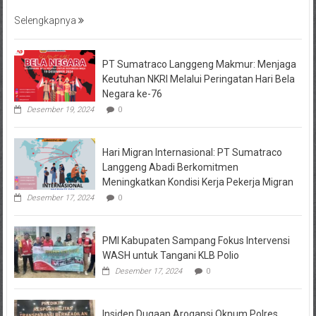
Selengkapnya
PT Sumatraco Langgeng Makmur: Menjaga
Keutuhan NKRI Melalui Peringatan Hari Bela
Negara ke-76
Desember 19, 2024
0
Hari Migran Internasional: PT Sumatraco
Langgeng Abadi Berkomitmen
Meningkatkan Kondisi Kerja Pekerja Migran
Desember 17, 2024
0
PMI Kabupaten Sampang Fokus Intervensi
WASH untuk Tangani KLB Polio
Desember 17, 2024
0
Insiden Dugaan Arogansi Oknum Polres