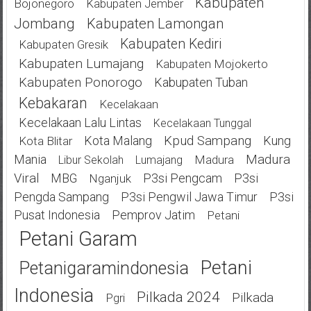
Kabupaten
Bojonegoro
Kabupaten Jember
Jombang
Kabupaten Lamongan
Kabupaten Kediri
Kabupaten Gresik
Kabupaten Lumajang
Kabupaten Mojokerto
Kabupaten Ponorogo
Kabupaten Tuban
Kebakaran
Kecelakaan
Kecelakaan Lalu Lintas
Kecelakaan Tunggal
Kota Malang
Kpud Sampang
Kung
Kota Blitar
Mania
Madura
Madura
Libur Sekolah
Lumajang
Viral
MBG
P3si Pengcam
P3si
Nganjuk
Pengda Sampang
P3si Pengwil Jawa Timur
P3si
Pusat Indonesia
Pemprov Jatim
Petani
Petani Garam
Petani
Petanigaramindonesia
Indonesia
Pilkada 2024
Pilkada
Pgri