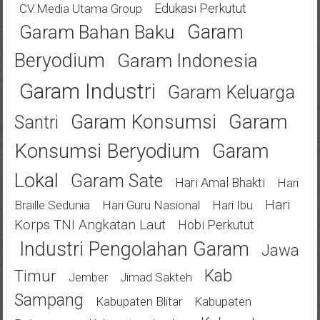
Edukasi Perkutut
CV.Media Utama Group
Garam
Garam Bahan Baku
Beryodium
Garam Indonesia
Garam Industri
Garam Keluarga
Garam
Garam Konsumsi
Santri
Konsumsi Beryodium
Garam
Lokal
Garam Sate
Hari Amal Bhakti
Hari
Hari
Braille Sedunia
Hari Guru Nasional
Hari Ibu
Korps TNI Angkatan Laut
Hobi Perkutut
Industri Pengolahan Garam
Jawa
Kab
Timur
Jimad Sakteh
Jember
Sampang
Kabupaten Blitar
Kabupaten