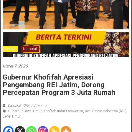
Dearah
Nasional
Maret 7, 2026
Gubernur Khofifah Apresiasi
Pengembang REI Jatim, Dorong
Percepatan Program 3 Juta Rumah
Diposkan Oleh:Admin
Gubernur Jawa Timur
,
Khofifah Indar Parawansa
,
Real Estate Indonesia (REI)
Jawa Timur