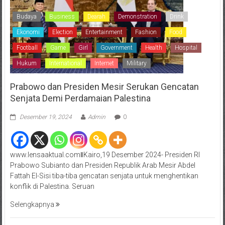
Budaya
Business
Dearah
Demonstration
Drink
Ekonomi
Election
Entertainment
Fashion
Food
Football
Game
Girl
Government
Health
Hospital
Hukum
International
Internet
Military
Prabowo dan Presiden Mesir Serukan Gencatan
Senjata Demi Perdamaian Palestina
Desember 19, 2024
Admin
0
www.lensaaktual.comǁKairo,19 Desember 2024- Presiden RI
Prabowo Subianto dan Presiden Republik Arab Mesir Abdel
Fattah El-Sisi tiba-tiba gencatan senjata untuk menghentikan
konflik di Palestina. Seruan
Selengkapnya