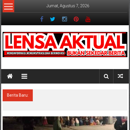
Lompat
Jumat, Agustus 7, 2026
ke
konten
Lensaaktual
Berita Baru:
Program Kampung Nelayan Merah Putih
Masuk Lamongan, Paciran & Brondong Jadi
Pusat Ekonomi Pesisir