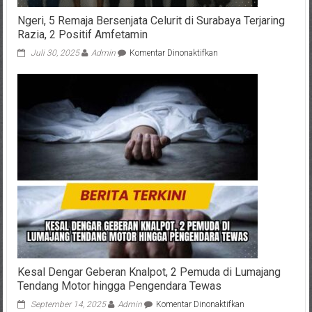
Ngeri, 5 Remaja Bersenjata Celurit di Surabaya Terjaring
Razia, 2 Positif Amfetamin
pada
Juli 30, 2025
Admin
Komentar Dinonaktifkan
Ngeri,
5
Remaja
Bersenjata
Celurit
di
Surabaya
Terjaring
Razia,
2
Positif
Amfetamin
Kesal Dengar Geberan Knalpot, 2 Pemuda di Lumajang
Tendang Motor hingga Pengendara Tewas
pada
September 14, 2025
Admin
Komentar Dinonaktifkan