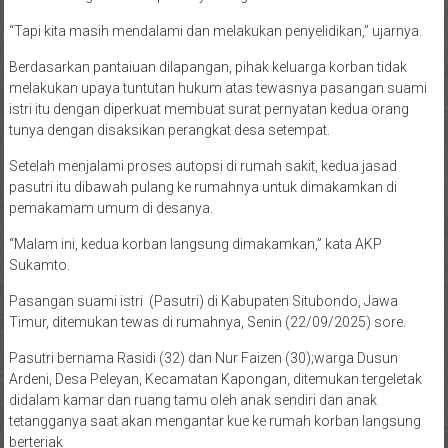
“Tapi kita masih mendalami dan melakukan penyelidikan,” ujarnya.
Berdasarkan pantaiuan dilapangan, pihak keluarga korban tidak
melakukan upaya tuntutan hukum atas tewasnya pasangan suami
istri itu dengan diperkuat membuat surat pernyatan kedua orang
tunya dengan disaksikan perangkat desa setempat.
Setelah menjalami proses autopsi di rumah sakit, kedua jasad
pasutri itu dibawah pulang ke rumahnya untuk dimakamkan di
pemakamam umum di desanya.
“Malam ini, kedua korban langsung dimakamkan,” kata AKP
Sukamto.
Pasangan suami istri (Pasutri) di Kabupaten Situbondo, Jawa
Timur, ditemukan tewas di rumahnya, Senin (22/09/2025) sore.
Pasutri bernama Rasidi (32) dan Nur Faizen (30);warga Dusun
Ardeni, Desa Peleyan, Kecamatan Kapongan, ditemukan tergeletak
didalam kamar dan ruang tamu oleh anak sendiri dan anak
tetangganya saat akan mengantar kue ke rumah korban langsung
berteriak