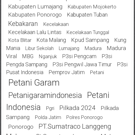
Kabupaten Lumajang
Kabupaten Mojokerto
Kabupaten Ponorogo
Kabupaten Tuban
Kebakaran
Kecelakaan
Kecelakaan Lalu Lintas
Kecelakaan Tunggal
Kota Malang
Kpud Sampang
Kung
Kota Blitar
Mania
Madura
Madura
Libur Sekolah
Lumajang
Viral
MBG
P3si Pengcam
P3si
Nganjuk
Pengda Sampang
P3si Pengwil Jawa Timur
P3si
Pusat Indonesia
Pemprov Jatim
Petani
Petani Garam
Petani
Petanigaramindonesia
Indonesia
Pilkada 2024
Pilkada
Pgri
Sampang
Polda Jatim
Polres Ponorogo
PT.Sumatraco Langgeng
Ponorogo