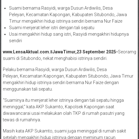
Suami bernama Rasyidi, warga Dusun Ardiwilis, Desa
Peleyan, Kecamatan Kapongan, Kabupaten Situbondo, Jawa
Timur mengakhiri hidup istrinya sendiri bernama Nur Faize
Suami menjerat leher istri dengan tali sepatu
Usai mengakhiri hidup sang istri, Rasyidi mengakhiri hidupnya
sendiri
www.LensaAktual.com.ǁJawaTimur,23 September 2025-
Seoramg
suami di Situbondo, nekat menghabisi istrinya sendiri.
Pelaku bernama Rasyidi, warga Dusun Ardiwilis, Desa
Peleyan, Kecamatan Kapongan, Kabupaten Situbondo, Jawa Timur
mengakhiri hidup istrinya sendiri bernama Nur Faize dengan
menggunakan tali sepatu.
“Suaminya itu menjerat leher istrinya dengan tali sepatu hingga
meninggal,” kata AKP Sukamto, Kapolsek Kapongan saat
diwawancarai usai melakukan olah TKP di rumah pasutri yang
tewas di rumahnya.
Masih kata AKP Sukamto, suami juga meninggal di rumah sakit
setelah mengakhiri hidup istrinya dengan meminum racun.