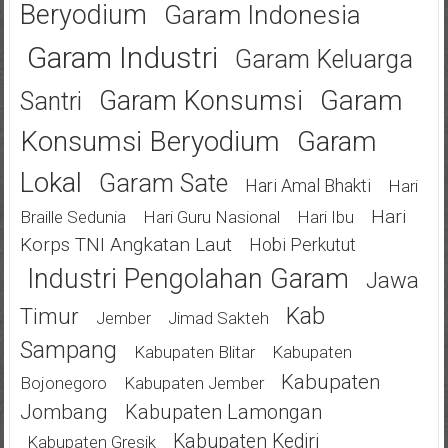
Beryodium
Garam Indonesia
Garam Industri
Garam Keluarga
Garam
Garam Konsumsi
Santri
Konsumsi Beryodium
Garam
Lokal
Garam Sate
Hari Amal Bhakti
Hari
Hari
Braille Sedunia
Hari Guru Nasional
Hari Ibu
Korps TNI Angkatan Laut
Hobi Perkutut
Industri Pengolahan Garam
Jawa
Kab
Timur
Jimad Sakteh
Jember
Sampang
Kabupaten Blitar
Kabupaten
Kabupaten
Bojonegoro
Kabupaten Jember
Jombang
Kabupaten Lamongan
Kabupaten Kediri
Kabupaten Gresik