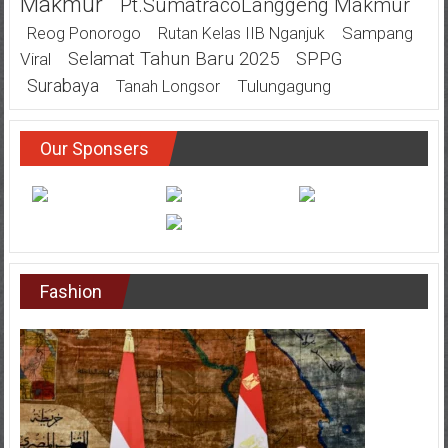
Makmur
Pt.SumatracoLanggeng Makmur
Sampang
Reog Ponorogo
Rutan Kelas IIB Nganjuk
Selamat Tahun Baru 2025
SPPG
Viral
Surabaya
Tulungagung
Tanah Longsor
Our Sponsers
Fashion