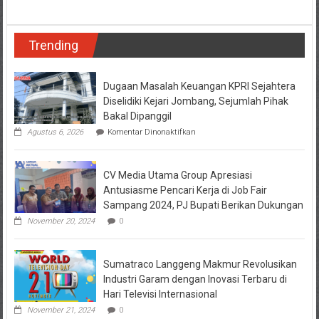
Kesal
Dengar
Geberan
Trending
Knalpot,
2
Pemuda
di
Dugaan Masalah Keuangan KPRI Sejahtera
Lumajang
Diselidiki Kejari Jombang, Sejumlah Pihak
Tendang
Bakal Dipanggil
Motor
pada
Agustus 6, 2026
Komentar Dinonaktifkan
hingga
Dugaan
Pengendara
Masalah
Tewas
Keuangan
CV Media Utama Group Apresiasi
KPRI
Sejahtera
Antusiasme Pencari Kerja di Job Fair
Diselidiki
Sampang 2024, PJ Bupati Berikan Dukungan
Kejari
Jombang,
November 20, 2024
0
Sejumlah
Pihak
Bakal
Sumatraco Langgeng Makmur Revolusikan
Dipanggil
Industri Garam dengan Inovasi Terbaru di
Hari Televisi Internasional
November 21, 2024
0