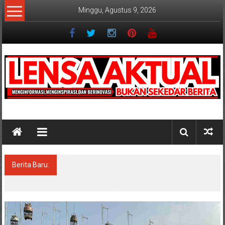
Lompat
Minggu, Agustus 9, 2026
ke
konten
Lensaaktual
Berita Baru:
Dugaan Masalah Keuangan KPRI Sejahtera
Diselidiki Kejari Jombang, Sejumlah Pihak
Bakal Dipanggil