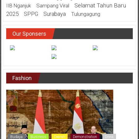
Selamat Tahun Baru
Sampang Viral
IIB Nganjuk
2025
SPPG
Surabaya
Tulungagung
Our Sponsers
Fashion
Budaya
Business
Dearah
Demonstration
Drink