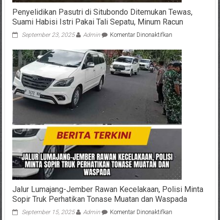
Penyelidikan Pasutri di Situbondo Ditemukan Tewas,
Suami Habisi Istri Pakai Tali Sepatu, Minum Racun
pada
September 23, 2025
Admin
Komentar Dinonaktifkan
Penyelidikan
Pasutri
di
Situbondo
Ditemukan
Tewas,
Suami
Habisi
Istri
Pakai
Tali
Sepatu,
Minum
Racun
Jalur Lumajang-Jember Rawan Kecelakaan, Polisi Minta
Sopir Truk Perhatikan Tonase Muatan dan Waspada
pada
September 15, 2025
Admin
Komentar Dinonaktifkan