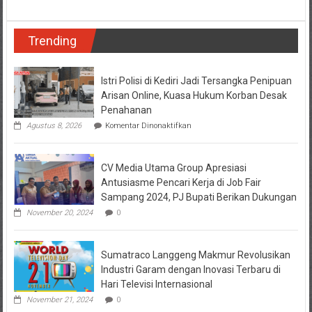
Jalur
Lumajang-
Jember
Trending
Rawan
Kecelakaan,
Polisi
Minta
Istri Polisi di Kediri Jadi Tersangka Penipuan
Sopir
Arisan Online, Kuasa Hukum Korban Desak
Truk
Penahanan
Perhatikan
pada
Agustus 8, 2026
Komentar Dinonaktifkan
Tonase
Istri
Muatan
Polisi
dan
di
Waspada
CV Media Utama Group Apresiasi
Kediri
Jadi
Antusiasme Pencari Kerja di Job Fair
Tersangka
Sampang 2024, PJ Bupati Berikan Dukungan
Penipuan
Arisan
November 20, 2024
0
Online,
Kuasa
Hukum
Sumatraco Langgeng Makmur Revolusikan
Korban
Desak
Industri Garam dengan Inovasi Terbaru di
Penahanan
Hari Televisi Internasional
November 21, 2024
0