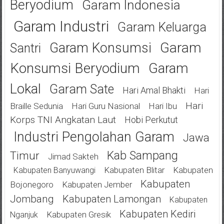
Beryodium
Garam Indonesia
Garam Industri
Garam Keluarga
Garam
Garam Konsumsi
Santri
Konsumsi Beryodium
Garam
Lokal
Garam Sate
Hari Amal Bhakti
Hari
Hari
Braille Sedunia
Hari Guru Nasional
Hari Ibu
Korps TNI Angkatan Laut
Hobi Perkutut
Industri Pengolahan Garam
Jawa
Kab Sampang
Timur
Jimad Sakteh
Kabupaten Blitar
Kabupaten
Kabupaten Banyuwangi
Kabupaten
Bojonegoro
Kabupaten Jember
Jombang
Kabupaten Lamongan
Kabupaten
Kabupaten Kediri
Kabupaten Gresik
Nganjuk