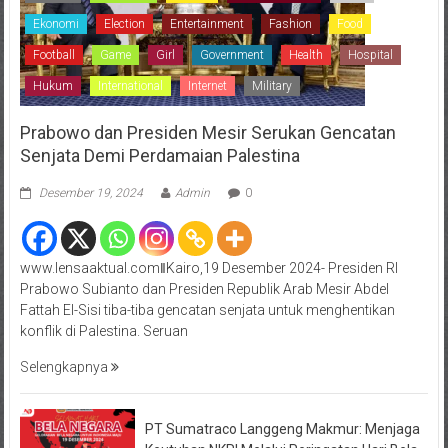
Ekonomi
Election
Entertainment
Fashion
Food
Football
Game
Girl
Government
Health
Hospital
Hukum
International
Internet
Military
Prabowo dan Presiden Mesir Serukan Gencatan
Senjata Demi Perdamaian Palestina
Desember 19, 2024
Admin
0
www.lensaaktual.comǁKairo,19 Desember 2024- Presiden RI
Prabowo Subianto dan Presiden Republik Arab Mesir Abdel
Fattah El-Sisi tiba-tiba gencatan senjata untuk menghentikan
konflik di Palestina. Seruan
Selengkapnya
PT Sumatraco Langgeng Makmur: Menjaga