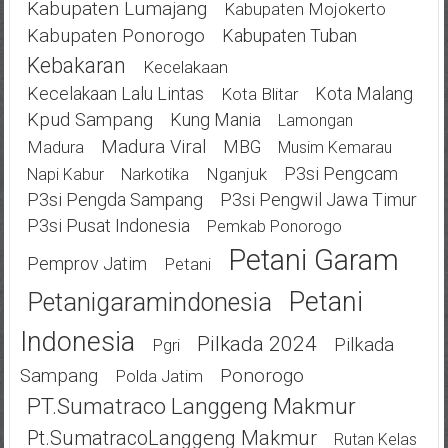
Kabupaten Lumajang
Kabupaten Mojokerto
Kabupaten Ponorogo
Kabupaten Tuban
Kebakaran
Kecelakaan
Kecelakaan Lalu Lintas
Kota Malang
Kota Blitar
Kpud Sampang
Kung Mania
Lamongan
Madura Viral
MBG
Madura
Musim Kemarau
P3si Pengcam
Nganjuk
Napi Kabur
Narkotika
P3si Pengda Sampang
P3si Pengwil Jawa Timur
P3si Pusat Indonesia
Pemkab Ponorogo
Petani Garam
Pemprov Jatim
Petani
Petani
Petanigaramindonesia
Indonesia
Pilkada 2024
Pilkada
Pgri
Ponorogo
Sampang
Polda Jatim
PT.Sumatraco Langgeng Makmur
Pt.SumatracoLanggeng Makmur
Rutan Kelas