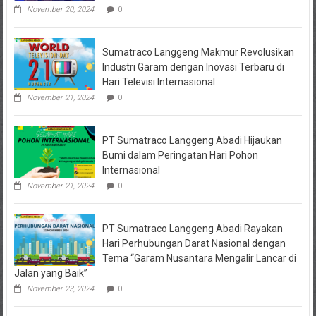
Paciran
November 20, 2024
0
&
Brondong
Jadi
Sumatraco Langgeng Makmur Revolusikan
Pusat
Ekonomi
Industri Garam dengan Inovasi Terbaru di
Pesisir
Hari Televisi Internasional
November 21, 2024
0
PT Sumatraco Langgeng Abadi Hijaukan
Bumi dalam Peringatan Hari Pohon
Internasional
November 21, 2024
0
PT Sumatraco Langgeng Abadi Rayakan
Hari Perhubungan Darat Nasional dengan
Tema “Garam Nusantara Mengalir Lancar di
Jalan yang Baik”
November 23, 2024
0