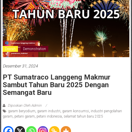
Dearah
Demonstration
Desember 31, 2024
PT Sumatraco Langgeng Makmur
Sambut Tahun Baru 2025 Dengan
Semangat Baru
Diposkan Oleh:Admin
garam beryodium
,
garam industri
,
garam konsumsi
,
industri pengolahan
garam
,
petani garam
,
petani indonesia
,
selamat tahun baru 2025