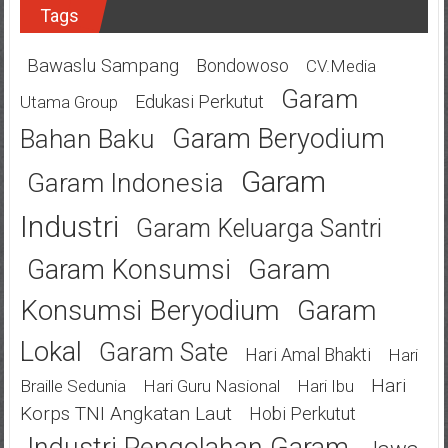
Tags
Bawaslu Sampang
Bondowoso
CV.Media
Garam
Edukasi Perkutut
Utama Group
Garam Beryodium
Bahan Baku
Garam
Garam Indonesia
Industri
Garam Keluarga Santri
Garam
Garam Konsumsi
Konsumsi Beryodium
Garam
Lokal
Garam Sate
Hari Amal Bhakti
Hari
Hari
Braille Sedunia
Hari Guru Nasional
Hari Ibu
Korps TNI Angkatan Laut
Hobi Perkutut
Industri Pengolahan Garam