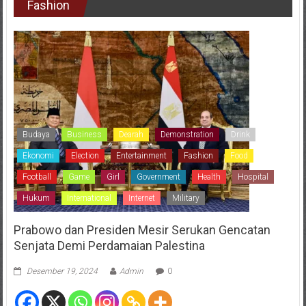
Fashion
Budaya
Business
Dearah
Demonstration
Drink
Ekonomi
Election
Entertainment
Fashion
Food
Football
Game
Girl
Government
Health
Hospital
Hukum
International
Internet
Military
Prabowo dan Presiden Mesir Serukan Gencatan
Senjata Demi Perdamaian Palestina
Desember 19, 2024
Admin
0