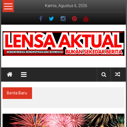
Lompat
Kamis, Agustus 6, 2026
ke
konten
Lensaaktual
Berita Baru:
PT. Sumatraco Langgeng Makmur Siapkan
Strategi Produksi untuk Kebutuhan Industri
Modern