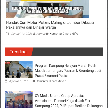
Hendak Curi Motor Petani, Maling di Jember Dilucuti
Pakaiannya dan Dihajar Warga
pada
Januari 19, 2026
Admin
Komentar Dinonaktifkan
Hendak
Curi
Motor
Trending
Petani,
Maling
di
Jember
Program Kampung Nelayan Merah Putih
Dilucuti
Masuk Lamongan, Paciran & Brondong Jadi
Pakaiannya
Pusat Ekonomi Pesisir
dan
pada
Agustus 5, 2026
Komentar Dinonaktifkan
Dihajar
Program
Warga
Kampung
Nelayan
CV Media Utama Group Apresiasi
Merah
Putih
Antusiasme Pencari Kerja di Job Fair
Masuk
Sampang 2024, PJ Bupati Berikan Dukungan
Lamongan,