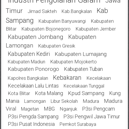
Jawa
Kab
Timur
Jimad Sakteh
Kab.bangkalan
Sampang
Kabupaten
Kabupaten Banyuwangi
Blitar
Kabupaten Bojonegoro
Kabupaten Jember
Kabupaten Jombang
Kabupaten
Lamongan
Kabupaten Gresik
Kabupaten Kediri
Kabupaten Lumajang
Kabupaten Mojokerto
Kabupaten Madiun
Kabupaten Ponorogo
Kabupaten Tuban
Kebakaran
Kecelakaan
Kapolres Bangkalan
Kecelakaan Lalu Lintas
Kecelakaan Tunggal
Kota Malang
Kpud Sampang
Kung
Kota Blitar
Mania
Madura
Madura
Lamongan
Libur Sekolah
Viral
MBG
P3si Pengcam
Nganjuk
Magetan
P3si Pengda Sampang
P3si Pengwil Jawa Timur
P3si Pusat Indonesia
Pemkot Surabaya