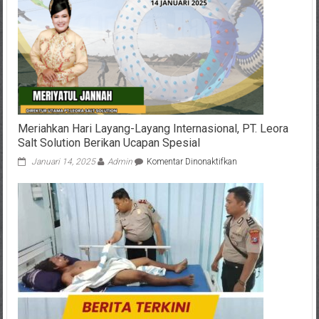
Meriahkan Hari Layang-Layang Internasional, PT. Leora
Salt Solution Berikan Ucapan Spesial
pada
Januari 14, 2025
Admin
Komentar Dinonaktifkan
Meriahkan
Hari
Layang-
Layang
Internasional,
PT.
Leora
Salt
Solution
Berikan
Ucapan
Spesial