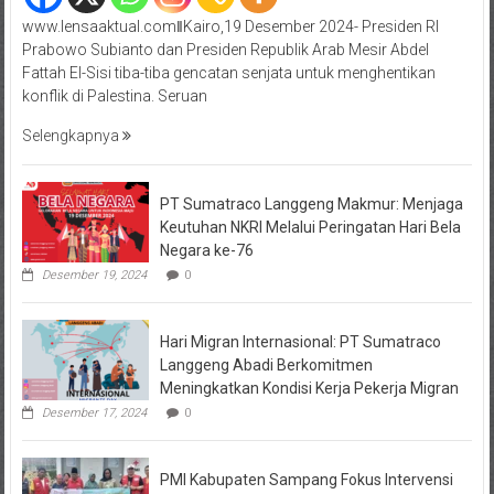
www.lensaaktual.comǁKairo,19 Desember 2024- Presiden RI
Prabowo Subianto dan Presiden Republik Arab Mesir Abdel
Fattah El-Sisi tiba-tiba gencatan senjata untuk menghentikan
konflik di Palestina. Seruan
Selengkapnya
PT Sumatraco Langgeng Makmur: Menjaga
Keutuhan NKRI Melalui Peringatan Hari Bela
Negara ke-76
Desember 19, 2024
0
Hari Migran Internasional: PT Sumatraco
Langgeng Abadi Berkomitmen
Meningkatkan Kondisi Kerja Pekerja Migran
Desember 17, 2024
0
PMI Kabupaten Sampang Fokus Intervensi