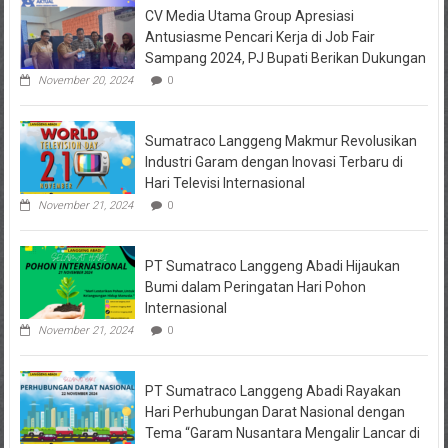
CV Media Utama Group Apresiasi
Kediri
Jadi
Antusiasme Pencari Kerja di Job Fair
Tersangka
Sampang 2024, PJ Bupati Berikan Dukungan
Penipuan
Arisan
November 20, 2024
0
Online,
Kuasa
Hukum
Sumatraco Langgeng Makmur Revolusikan
Korban
Desak
Industri Garam dengan Inovasi Terbaru di
Penahanan
Hari Televisi Internasional
November 21, 2024
0
PT Sumatraco Langgeng Abadi Hijaukan
Bumi dalam Peringatan Hari Pohon
Internasional
November 21, 2024
0
PT Sumatraco Langgeng Abadi Rayakan
Hari Perhubungan Darat Nasional dengan
Tema “Garam Nusantara Mengalir Lancar di