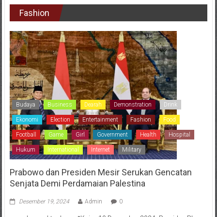
Fashion
Budaya
Business
Dearah
Demonstration
Drink
Ekonomi
Election
Entertainment
Fashion
Food
Football
Game
Girl
Government
Health
Hospital
Hukum
International
Internet
Military
Prabowo dan Presiden Mesir Serukan Gencatan
Senjata Demi Perdamaian Palestina
Desember 19, 2024
Admin
0