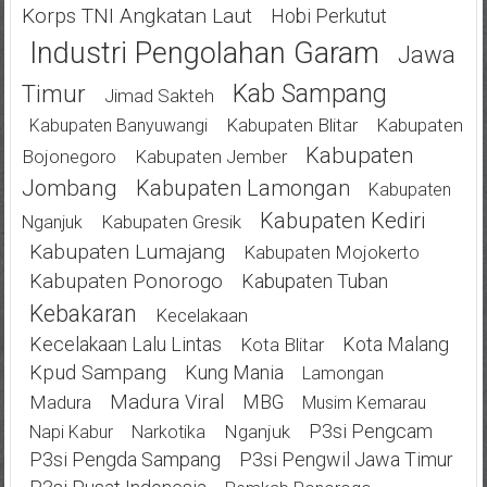
Korps TNI Angkatan Laut
Hobi Perkutut
Industri Pengolahan Garam
Jawa
Kab Sampang
Timur
Jimad Sakteh
Kabupaten Blitar
Kabupaten
Kabupaten Banyuwangi
Kabupaten
Bojonegoro
Kabupaten Jember
Jombang
Kabupaten Lamongan
Kabupaten
Kabupaten Kediri
Kabupaten Gresik
Nganjuk
Kabupaten Lumajang
Kabupaten Mojokerto
Kabupaten Ponorogo
Kabupaten Tuban
Kebakaran
Kecelakaan
Kecelakaan Lalu Lintas
Kota Malang
Kota Blitar
Kpud Sampang
Kung Mania
Lamongan
Madura Viral
MBG
Madura
Musim Kemarau
P3si Pengcam
Nganjuk
Napi Kabur
Narkotika
P3si Pengda Sampang
P3si Pengwil Jawa Timur