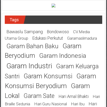
Tags
Bawaslu Sampang
Bondowoso
CV.Media
Edukasi Perkutut
Utama Group
Garamaslimadura
Garam
Garam Bahan Baku
Beryodium
Garam Indonesia
Garam Industri
Garam Keluarga
Garam
Garam Konsumsi
Santri
Konsumsi Beryodium
Garam
Lokal
Garam Sate
Hari Amal Bhakti
Hari
Hari
Braille Sedunia
Hari Guru Nasional
Hari Ibu