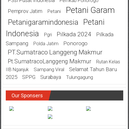
P3si Pusat Indonesia
Pemkab Ponorogo
Petani Garam
Pemprov Jatim
Petani
Petani
Petanigaramindonesia
Indonesia
Pilkada 2024
Pilkada
Pgri
Ponorogo
Sampang
Polda Jatim
PT.Sumatraco Langgeng Makmur
Pt.SumatracoLanggeng Makmur
Rutan Kelas
Selamat Tahun Baru
Sampang Viral
IIB Nganjuk
2025
SPPG
Surabaya
Tulungagung
Our Sponsers