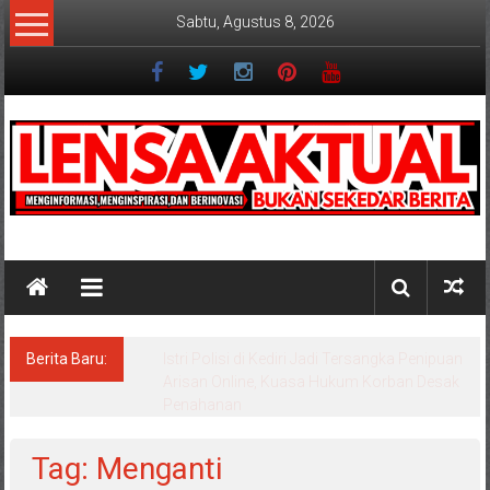
Lompat
Sabtu, Agustus 8, 2026
ke
konten
Lensaaktual
Berita Baru:
Dugaan Masalah Keuangan KPRI Sejahtera
Diselidiki Kejari Jombang, Sejumlah Pihak
Bakal Dipanggil
Tag: Menganti