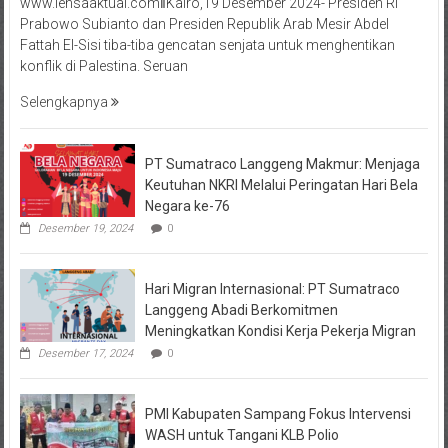
www.lensaaktual.comǁKairo,19 Desember 2024- Presiden RI
Prabowo Subianto dan Presiden Republik Arab Mesir Abdel
Fattah El-Sisi tiba-tiba gencatan senjata untuk menghentikan
konflik di Palestina. Seruan
Selengkapnya
PT Sumatraco Langgeng Makmur: Menjaga
Keutuhan NKRI Melalui Peringatan Hari Bela
Negara ke-76
Desember 19, 2024
0
Hari Migran Internasional: PT Sumatraco
Langgeng Abadi Berkomitmen
Meningkatkan Kondisi Kerja Pekerja Migran
Desember 17, 2024
0
PMI Kabupaten Sampang Fokus Intervensi
WASH untuk Tangani KLB Polio