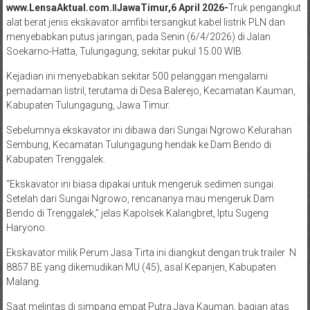
www.LensaAktual.com.ǁJawaTimur,6 April 2026-
Truk pengangkut
alat berat jenis ekskavator amfibi tersangkut kabel listrik PLN dan
menyebabkan putus jaringan, pada Senin (6/4/2026) di Jalan
Soekarno-Hatta, Tulungagung, sekitar pukul 15.00 WIB.
Kejadian ini menyebabkan sekitar 500 pelanggan mengalami
pemadaman listril, terutama di Desa Balerejo, Kecamatan Kauman,
Kabupaten Tulungagung, Jawa Timur.
Sebelumnya ekskavator ini dibawa dari Sungai Ngrowo Kelurahan
Sembung, Kecamatan Tulungagung hendak ke Dam Bendo di
Kabupaten Trenggalek.
“Ekskavator ini biasa dipakai untuk mengeruk sedimen sungai.
Setelah dari Sungai Ngrowo, rencananya mau mengeruk Dam
Bendo di Trenggalek,” jelas Kapolsek Kalangbret, Iptu Sugeng
Haryono.
Ekskavator milik Perum Jasa Tirta ini diangkut dengan truk trailer N
8857 BE yang dikemudikan MU (45), asal Kepanjen, Kabupaten
Malang.
Saat melintas di simpang empat Putra Jaya Kauman, bagian atas