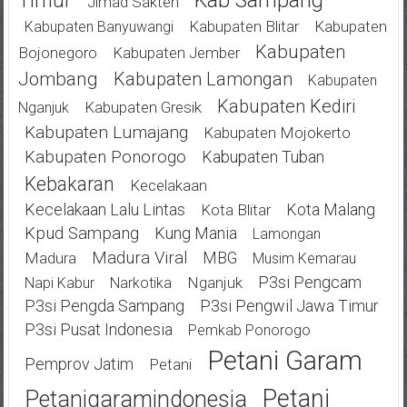
Jimad Sakteh
Kabupaten Blitar
Kabupaten
Kabupaten Banyuwangi
Kabupaten
Bojonegoro
Kabupaten Jember
Jombang
Kabupaten Lamongan
Kabupaten
Kabupaten Kediri
Kabupaten Gresik
Nganjuk
Kabupaten Lumajang
Kabupaten Mojokerto
Kabupaten Ponorogo
Kabupaten Tuban
Kebakaran
Kecelakaan
Kecelakaan Lalu Lintas
Kota Malang
Kota Blitar
Kpud Sampang
Kung Mania
Lamongan
Madura Viral
MBG
Madura
Musim Kemarau
P3si Pengcam
Nganjuk
Napi Kabur
Narkotika
P3si Pengda Sampang
P3si Pengwil Jawa Timur
P3si Pusat Indonesia
Pemkab Ponorogo
Petani Garam
Pemprov Jatim
Petani
Petani
Petanigaramindonesia