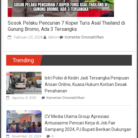
Sosok Pelaku Pencurian 7 Koper Turis Asal Thailand di
Gunung Bromo, Ada 3 Tersangka
pada
Februari 23, 2026
Admin
Komentar Dinonaktifkan
Sosok
Pelaku
Pencurian
Trending
7
Koper
Turis
Asal
Istri Polisi di Kediri Jadi Tersangka Penipuan
Thailand
Arisan Online, Kuasa Hukum Korban Desak
di
Penahanan
Gunung
pada
Agustus 8, 2026
Komentar Dinonaktifkan
Bromo,
Istri
Ada
Polisi
3
di
Tersangka
CV Media Utama Group Apresiasi
Kediri
Jadi
Antusiasme Pencari Kerja di Job Fair
Tersangka
Sampang 2024, PJ Bupati Berikan Dukungan
Penipuan
Arisan
November 20, 2024
0