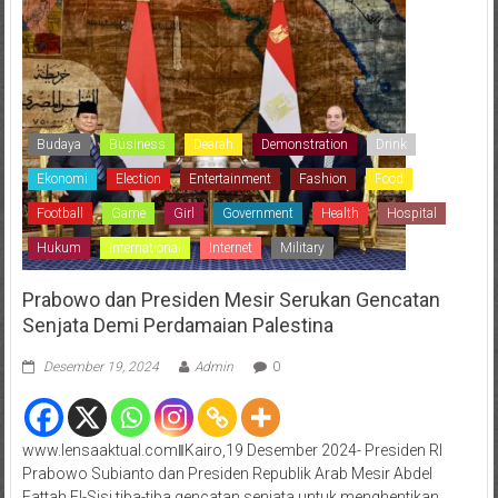
Budaya
Business
Dearah
Demonstration
Drink
Ekonomi
Election
Entertainment
Fashion
Food
Football
Game
Girl
Government
Health
Hospital
Hukum
International
Internet
Military
Prabowo dan Presiden Mesir Serukan Gencatan
Senjata Demi Perdamaian Palestina
Desember 19, 2024
Admin
0
www.lensaaktual.comǁKairo,19 Desember 2024- Presiden RI
Prabowo Subianto dan Presiden Republik Arab Mesir Abdel
Fattah El-Sisi tiba-tiba gencatan senjata untuk menghentikan