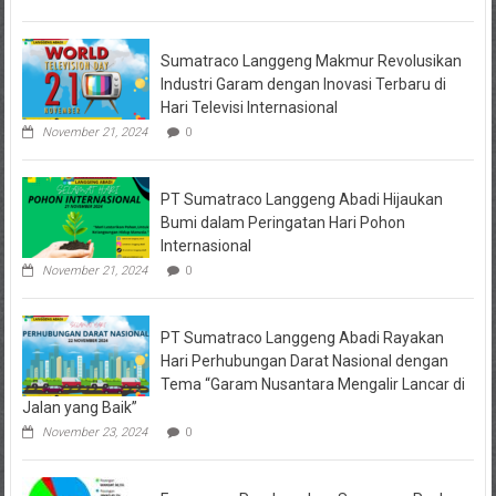
Online,
Kuasa
Hukum
Sumatraco Langgeng Makmur Revolusikan
Korban
Desak
Industri Garam dengan Inovasi Terbaru di
Penahanan
Hari Televisi Internasional
November 21, 2024
0
PT Sumatraco Langgeng Abadi Hijaukan
Bumi dalam Peringatan Hari Pohon
Internasional
November 21, 2024
0
PT Sumatraco Langgeng Abadi Rayakan
Hari Perhubungan Darat Nasional dengan
Tema “Garam Nusantara Mengalir Lancar di
Jalan yang Baik”
November 23, 2024
0