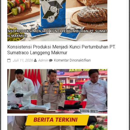
dan
Terdapat
Muntahan
di
Sebelahnya
Konsistensi Produksi Menjadi Kunci Pertumbuhan PT.
Sumatraco Langgeng Makmur
pada
Juli 11, 2026
Admin
Komentar Dinonaktifkan
Konsistensi
Produksi
Menjadi
Kunci
Pertumbuhan
PT.
Sumatraco
Langgeng
Makmur