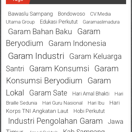
Bawaslu Sampang
Bondowoso
CV.Media
Edukasi Perkutut
Utama Group
Garamaslimadura
Garam
Garam Bahan Baku
Beryodium
Garam Indonesia
Garam Industri
Garam Keluarga
Garam
Garam Konsumsi
Santri
Konsumsi Beryodium
Garam
Lokal
Garam Sate
Hari Amal Bhakti
Hari
Hari
Braille Sedunia
Hari Guru Nasional
Hari Ibu
Korps TNI Angkatan Laut
Hobi Perkutut
Industri Pengolahan Garam
Jawa
Kab Sampang
Timur