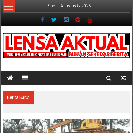
Lompat
Sabtu, Agustus 8, 2026
ke
konten
Lensaaktual
Berita Baru:
Dugaan Masalah Keuangan KPRI Sejahtera
Diselidiki Kejari Jombang, Sejumlah Pihak
Bakal Dipanggil