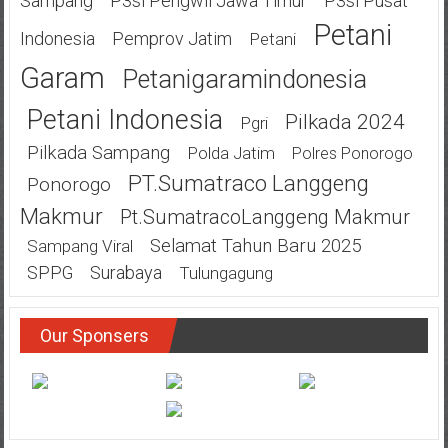
Sampang
P3si Pengwil Jawa Timur
P3si Pusat
Petani
Indonesia
Pemprov Jatim
Petani
Garam
Petanigaramindonesia
Petani Indonesia
Pilkada 2024
Pgri
Pilkada Sampang
Polda Jatim
Polres Ponorogo
PT.Sumatraco Langgeng
Ponorogo
Makmur
Pt.SumatracoLanggeng Makmur
Selamat Tahun Baru 2025
Sampang Viral
SPPG
Surabaya
Tulungagung
Our Sponsers