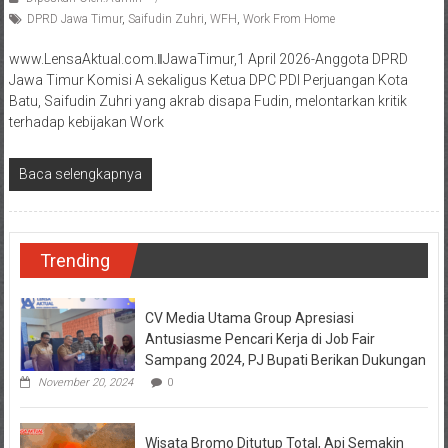
DPRD Jawa Timur
,
Saifudin Zuhri
,
WFH
,
Work From Home
www.LensaAktual.com.ǁJawaTimur,1 April 2026-Anggota DPRD
Jawa Timur Komisi A sekaligus Ketua DPC PDI Perjuangan Kota
Batu, Saifudin Zuhri yang akrab disapa Fudin, melontarkan kritik
terhadap kebijakan Work
Baca selengkapnya
Trending
CV Media Utama Group Apresiasi
Antusiasme Pencari Kerja di Job Fair
Sampang 2024, PJ Bupati Berikan Dukungan
November 20, 2024
0
Wisata Bromo Ditutup Total, Api Semakin