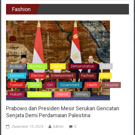
Fashion
Budaya
Business
Dearah
Demonstration
Drink
Ekonomi
Election
Entertainment
Fashion
Food
Football
Game
Girl
Government
Health
Hospital
Hukum
International
Internet
Military
Prabowo dan Presiden Mesir Serukan Gencatan
Senjata Demi Perdamaian Palestina
Desember 19, 2024
Admin
0