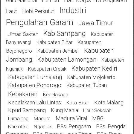
Hari Korps TNI Angkatan
Guru Nasional
Hari Ibu
Industri
Laut
Hobi Perkutut
Pengolahan Garam
Jawa Timur
Kab Sampang
Jimad Sakteh
Kabupaten
Kabupaten Blitar
Kabupaten
Banyuwangi
Kabupaten
Bojonegoro
Kabupaten Jember
Jombang
Kabupaten Lamongan
Kabupaten
Kabupaten Kediri
Kabupaten Gresik
Nganjuk
Kabupaten Lumajang
Kabupaten Mojokerto
Kabupaten Ponorogo
Kabupaten Tuban
Kebakaran
Kecelakaan
Kecelakaan Lalu Lintas
Kota Malang
Kota Blitar
Kpud Sampang
Kung Mania
Libur Sekolah
Madura Viral
MBG
Madura
Lumajang
P3si Pengcam
P3si Pengda
Nganjuk
Narkotika