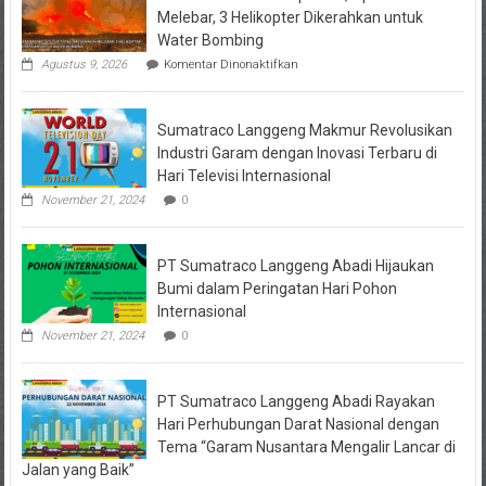
Melebar, 3 Helikopter Dikerahkan untuk
Water Bombing
pada
Agustus 9, 2026
Komentar Dinonaktifkan
Wisata
Bromo
Ditutup
Sumatraco Langgeng Makmur Revolusikan
Total,
Api
Industri Garam dengan Inovasi Terbaru di
Semakin
Hari Televisi Internasional
Melebar,
3
November 21, 2024
0
Helikopter
Dikerahkan
untuk
PT Sumatraco Langgeng Abadi Hijaukan
Water
Bombing
Bumi dalam Peringatan Hari Pohon
Internasional
November 21, 2024
0
PT Sumatraco Langgeng Abadi Rayakan
Hari Perhubungan Darat Nasional dengan
Tema “Garam Nusantara Mengalir Lancar di
Jalan yang Baik”