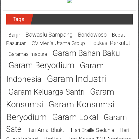
Tags
Bawaslu Sampang
Bondowoso
Banjir
Bupati
Edukasi Perkutut
CV.Media Utama Group
Pasuruan
Garam Bahan Baku
Garamaslimadura
Garam Beryodium
Garam
Garam Industri
Indonesia
Garam
Garam Keluarga Santri
Garam Konsumsi
Konsumsi
Beryodium
Garam Lokal
Garam
Sate
Hari Amal Bhakti
Hari Braille Sedunia
Hari