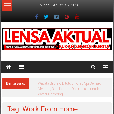
Lompat
Minggu, Agustus 9, 2026
ke
konten
Lensaaktual
Berita Baru:
Wisata Bromo Ditutup Total, Api Semakin
Melebar, 3 Helikopter Dikerahkan untuk
Water Bombing
Tag: Work From Home