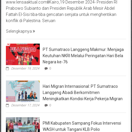
www.lensaaktual.comǁKairo,19 Desember 2024- Presiden RI
Prabowo Subianto dan Presiden Republik Arab Mesir Abdel
Fattah El-Sisi tiba-tiba gencatan senjata untuk menghentikan
konflik di Palestina. Seruan
Selengkapnya
PT Sumatraco Langgeng Makmur: Menjaga
Keutuhan NKRI Melalui Peringatan Hari Bela
Negara ke-76
Desember 19, 2024
0
Hari Migran Internasional: PT Sumatraco
Langgeng Abadi Berkomitmen
Meningkatkan Kondisi Kerja Pekerja Migran
Desember 17, 2024
0
PMI Kabupaten Sampang Fokus Intervensi
WASH untuk Tangani KLB Polio