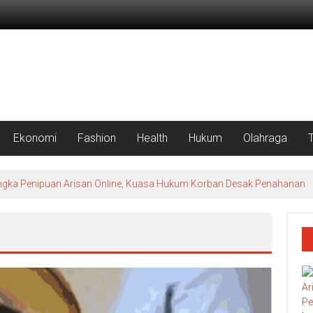
Ekonomi
Fashion
Health
Hukum
Olahraga
Tersangka Penipuan Arisan Online, Kuasa Hukum Korban Desak Penahanan