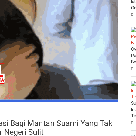
Is
On
CV
Pe
Be
Su
In
Te
tasi Bagi Mantan Suami Yang Tak
 Negeri Sulit