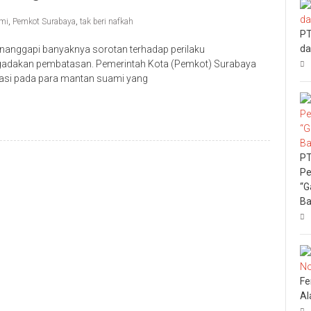
mi
,
Pemkot Surabaya
,
tak beri nafkah
PT
da
anggapi banyaknya sorotan terhadap perilaku
gadakan pembatasan. Pemerintah Kota (Pemkot) Surabaya
tasi pada para mantan suami yang
PT
Pe
“G
Ba
Fe
Al