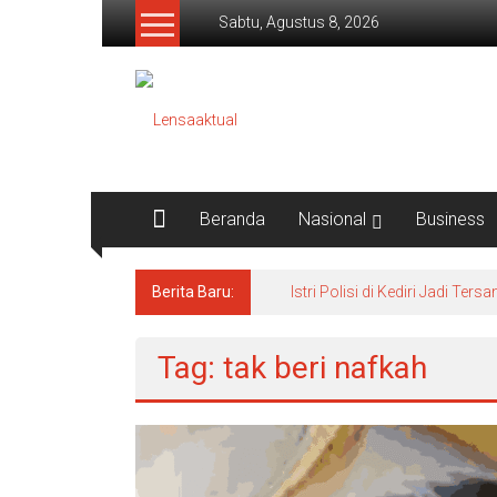
Lompat
Sabtu, Agustus 8, 2026
ke
konten
Lensaaktual
Beranda
Nasional
Business
Berita Baru:
Istri Polisi di Kediri Jadi 
Tag: tak beri nafkah