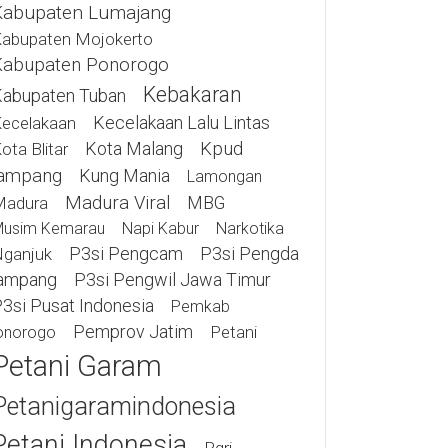
Kabupaten Lumajang
abupaten Mojokerto
Kabupaten Ponorogo
Kebakaran
abupaten Tuban
Kecelakaan Lalu Lintas
ecelakaan
Kota Malang
Kpud
ota Blitar
ampang
Kung Mania
Lamongan
Madura Viral
MBG
Madura
usim Kemarau
Napi Kabur
Narkotika
P3si Pengcam
P3si Pengda
ganjuk
ampang
P3si Pengwil Jawa Timur
3si Pusat Indonesia
Pemkab
Pemprov Jatim
Petani
onorogo
Petani Garam
Petanigaramindonesia
Petani Indonesia