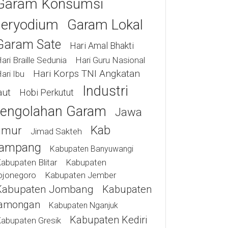
Garam Konsumsi
eryodium
Garam Lokal
Garam Sate
Hari Amal Bhakti
ari Braille Sedunia
Hari Guru Nasional
Hari Korps TNI Angkatan
ari Ibu
Industri
aut
Hobi Perkutut
engolahan Garam
Jawa
Kab
imur
Jimad Sakteh
ampang
Kabupaten Banyuwangi
abupaten Blitar
Kabupaten
ojonegoro
Kabupaten Jember
Kabupaten Jombang
Kabupaten
amongan
Kabupaten Nganjuk
Kabupaten Kediri
abupaten Gresik