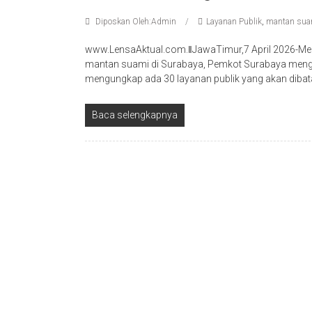
Diposkan Oleh:Admin
Layanan Publik
,
mantan sua
www.LensaAktual.com.ǁJawaTimur,7 April 2026-Men
mantan suami di Surabaya, Pemkot Surabaya men
mengungkap ada 30 layanan publik yang akan diba
Baca selengkapnya