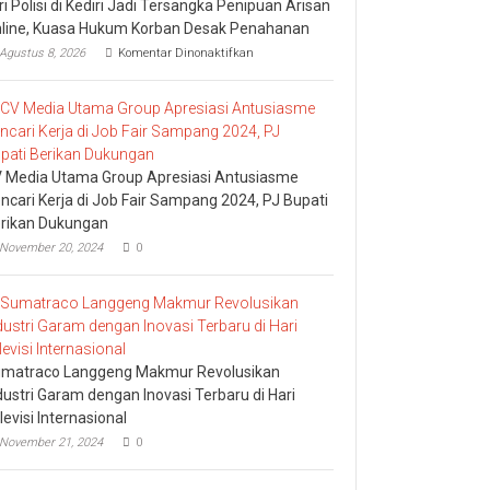
tri Polisi di Kediri Jadi Tersangka Penipuan Arisan
line, Kuasa Hukum Korban Desak Penahanan
pada
Agustus 8, 2026
Komentar Dinonaktifkan
Istri
Polisi
di
Kediri
Jadi
Tersangka
Penipuan
 Media Utama Group Apresiasi Antusiasme
Arisan
ncari Kerja di Job Fair Sampang 2024, PJ Bupati
Online,
rikan Dukungan
Kuasa
Hukum
November 20, 2024
0
Korban
Desak
Penahanan
matraco Langgeng Makmur Revolusikan
dustri Garam dengan Inovasi Terbaru di Hari
levisi Internasional
November 21, 2024
0