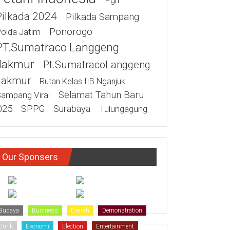
Pgri
Pilkada 2024
Pilkada Sampang
Ponorogo
olda Jatim
PT.Sumatraco Langgeng
akmur
Pt.SumatracoLanggeng
akmur
Rutan Kelas IIB Nganjuk
Selamat Tahun Baru
ampang Viral
025
SPPG
Surabaya
Tulungagung
Our Sponsers
Budaya
Business
Dearah
Demonstration
Drink
Ekonomi
Election
Entertainment