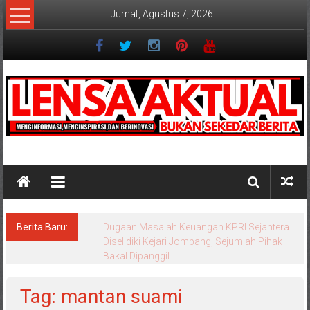
Lompat
Jumat, Agustus 7, 2026
ke
konten
Lensaaktual
Berita Baru:
Dugaan Masalah Keuangan KPRI Sejahtera
Diselidiki Kejari Jombang, Sejumlah Pihak
Bakal Dipanggil
Tag: mantan suami