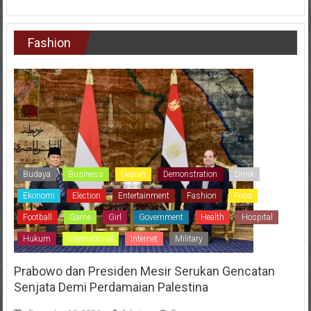
Fashion
Budaya
Business
Dearah
Demonstration
Drink
Ekonomi
Election
Entertainment
Fashion
Food
Football
Game
Girl
Government
Health
Hospital
Hukum
International
Internet
Military
Prabowo dan Presiden Mesir Serukan Gencatan
Senjata Demi Perdamaian Palestina