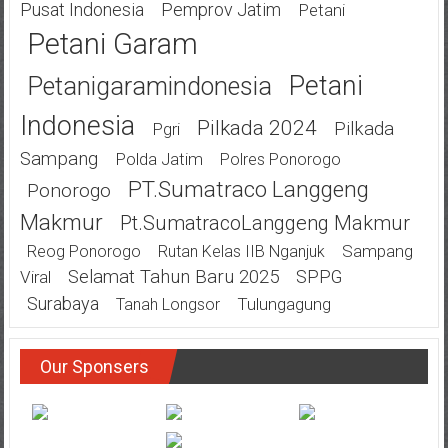
Pusat Indonesia
Pemprov Jatim
Petani
Petani Garam
Petani
Petanigaramindonesia
Indonesia
Pilkada 2024
Pilkada
Pgri
Sampang
Polda Jatim
Polres Ponorogo
PT.Sumatraco Langgeng
Ponorogo
Makmur
Pt.SumatracoLanggeng Makmur
Sampang
Reog Ponorogo
Rutan Kelas IIB Nganjuk
Selamat Tahun Baru 2025
SPPG
Viral
Surabaya
Tulungagung
Tanah Longsor
Our Sponsers