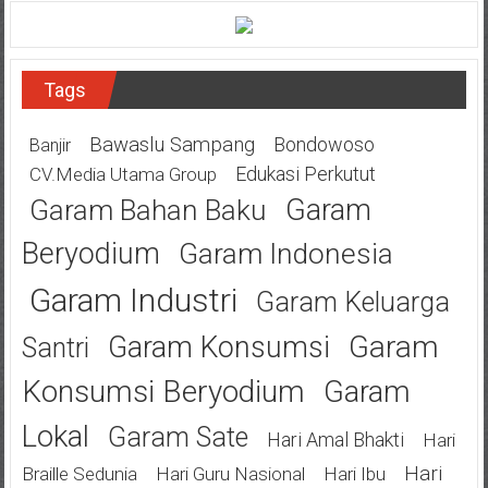
Tags
Bawaslu Sampang
Bondowoso
Banjir
Edukasi Perkutut
CV.Media Utama Group
Garam
Garam Bahan Baku
Beryodium
Garam Indonesia
Garam Industri
Garam Keluarga
Garam
Garam Konsumsi
Santri
Konsumsi Beryodium
Garam
Lokal
Garam Sate
Hari Amal Bhakti
Hari
Hari
Braille Sedunia
Hari Guru Nasional
Hari Ibu