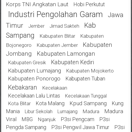
Korps TNI Angkatan Laut
Hobi Perkutut
Industri Pengolahan Garam
Jawa
Kab
Timur
Jimad Sakteh
Jember
Sampang
Kabupaten Blitar
Kabupaten
Kabupaten
Bojonegoro
Kabupaten Jember
Jombang
Kabupaten Lamongan
Kabupaten Kediri
Kabupaten Gresik
Kabupaten Lumajang
Kabupaten Mojokerto
Kabupaten Ponorogo
Kabupaten Tuban
Kebakaran
Kecelakaan
Kecelakaan Lalu Lintas
Kecelakaan Tunggal
Kota Malang
Kpud Sampang
Kung
Kota Blitar
Mania
Madura
Madura
Libur Sekolah
Lumajang
Viral
MBG
P3si Pengcam
P3si
Nganjuk
Pengda Sampang
P3si Pengwil Jawa Timur
P3si