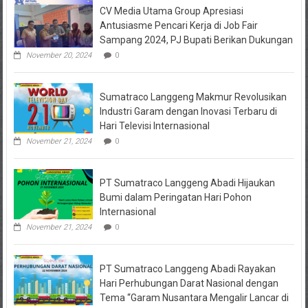
CV Media Utama Group Apresiasi
KPRI
Sejahtera
Antusiasme Pencari Kerja di Job Fair
Diselidiki
Sampang 2024, PJ Bupati Berikan Dukungan
Kejari
Jombang,
November 20, 2024
0
Sejumlah
Pihak
Bakal
Sumatraco Langgeng Makmur Revolusikan
Dipanggil
Industri Garam dengan Inovasi Terbaru di
Hari Televisi Internasional
November 21, 2024
0
PT Sumatraco Langgeng Abadi Hijaukan
Bumi dalam Peringatan Hari Pohon
Internasional
November 21, 2024
0
PT Sumatraco Langgeng Abadi Rayakan
Hari Perhubungan Darat Nasional dengan
Tema “Garam Nusantara Mengalir Lancar di