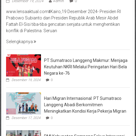
Desember 19, 2024
Admin
0
www.lensaaktual.comǁKairo,19 Desember 2024- Presiden RI
Prabowo Subianto dan Presiden Republik Arab Mesir Abdel
Fattah El-Sisi tiba-tiba gencatan senjata untuk menghentikan
konflik di Palestina. Seruan
Selengkapnya
PT Sumatraco Langgeng Makmur: Menjaga
Keutuhan NKRI Melalui Peringatan Hari Bela
Negara ke-76
Desember 19, 2024
0
Hari Migran Internasional: PT Sumatraco
Langgeng Abadi Berkomitmen
Meningkatkan Kondisi Kerja Pekerja Migran
Desember 17, 2024
0