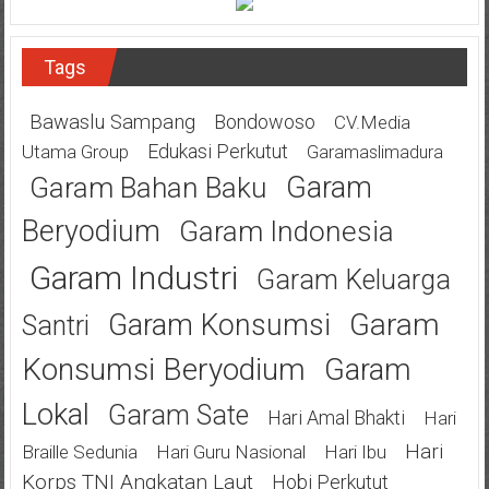
Tags
Bawaslu Sampang
Bondowoso
CV.Media
Edukasi Perkutut
Utama Group
Garamaslimadura
Garam
Garam Bahan Baku
Beryodium
Garam Indonesia
Garam Industri
Garam Keluarga
Garam
Garam Konsumsi
Santri
Konsumsi Beryodium
Garam
Lokal
Garam Sate
Hari Amal Bhakti
Hari
Hari
Braille Sedunia
Hari Guru Nasional
Hari Ibu
Korps TNI Angkatan Laut
Hobi Perkutut