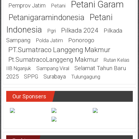
Petani Garam
Pemprov Jatim
Petani
Petani
Petanigaramindonesia
Indonesia
Pilkada 2024
Pilkada
Pgri
Ponorogo
Sampang
Polda Jatim
PT.Sumatraco Langgeng Makmur
Pt.SumatracoLanggeng Makmur
Rutan Kelas
Selamat Tahun Baru
Sampang Viral
IIB Nganjuk
2025
SPPG
Surabaya
Tulungagung
Our Sponsers