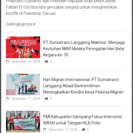
Prabowo Subianto dan Presiden Republik Arab Mesir Abdel
Fattah El-Sisi tiba-tiba gencatan senjata untuk menghentikan
konflik di Palestina. Seruan
Selengkapnya
PT Sumatraco Langgeng Makmur: Menjaga
Keutuhan NKRI Melalui Peringatan Hari Bela
Negara ke-76
Desember 19, 2024
0
Hari Migran Internasional: PT Sumatraco
Langgeng Abadi Berkomitmen
Meningkatkan Kondisi Kerja Pekerja Migran
Desember 17, 2024
0
PMI Kabupaten Sampang Fokus Intervensi
WASH untuk Tangani KLB Polio
Desember 17, 2024
0