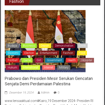
Fashion
Budaya
Business
Dearah
Demonstration
Drink
Ekonomi
Election
Entertainment
Fashion
Food
Football
Game
Girl
Government
Health
Hospital
Hukum
International
Internet
Military
Prabowo dan Presiden Mesir Serukan Gencatan
Senjata Demi Perdamaian Palestina
Desember 19, 2024
Admin
0
www.lensaaktual.comǁKairo,19 Desember 2024- Presiden RI