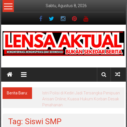
Lompat
Sabtu, Agustus 8, 2026
ke
konten
Lensaaktual
Berita Baru:
Istri Polisi di Kediri Jadi Tersangka Penipuan
Arisan Online, Kuasa Hukum Korban Desak
Penahanan
Tag: Siswi SMP