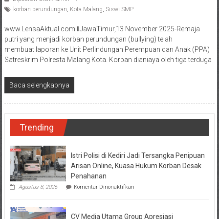
korban perundungan
,
Kota Malang
,
Siswi SMP
www.LensaAktual.com.ǁJawaTimur,13 November 2025-Remaja
putri yang menjadi korban perundungan (bullying) telah
membuat laporan ke Unit Perlindungan Perempuan dan Anak (PPA)
Satreskrim Polresta Malang Kota. Korban dianiaya oleh tiga terduga
Baca selengkapnya
Trending
Istri Polisi di Kediri Jadi Tersangka Penipuan
Arisan Online, Kuasa Hukum Korban Desak
Penahanan
pada
Agustus 8, 2026
Komentar Dinonaktifkan
Istri
Polisi
di
CV Media Utama Group Apresiasi
Kediri