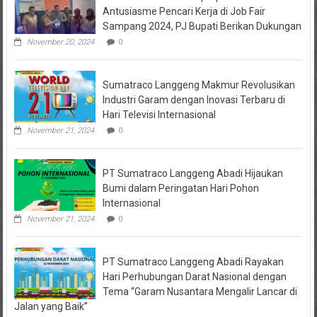
Jadi
Antusiasme Pencari Kerja di Job Fair
Tersangka
Sampang 2024, PJ Bupati Berikan Dukungan
Penipuan
Arisan
November 20, 2024
0
Online,
Kuasa
Hukum
Sumatraco Langgeng Makmur Revolusikan
Korban
Desak
Industri Garam dengan Inovasi Terbaru di
Penahanan
Hari Televisi Internasional
November 21, 2024
0
PT Sumatraco Langgeng Abadi Hijaukan
Bumi dalam Peringatan Hari Pohon
Internasional
November 21, 2024
0
PT Sumatraco Langgeng Abadi Rayakan
Hari Perhubungan Darat Nasional dengan
Tema “Garam Nusantara Mengalir Lancar di
Jalan yang Baik”