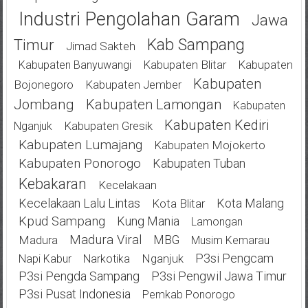
Industri Pengolahan Garam
Jawa
Kab Sampang
Timur
Jimad Sakteh
Kabupaten Blitar
Kabupaten
Kabupaten Banyuwangi
Kabupaten
Bojonegoro
Kabupaten Jember
Jombang
Kabupaten Lamongan
Kabupaten
Kabupaten Kediri
Kabupaten Gresik
Nganjuk
Kabupaten Lumajang
Kabupaten Mojokerto
Kabupaten Ponorogo
Kabupaten Tuban
Kebakaran
Kecelakaan
Kecelakaan Lalu Lintas
Kota Malang
Kota Blitar
Kpud Sampang
Kung Mania
Lamongan
Madura Viral
MBG
Madura
Musim Kemarau
P3si Pengcam
Nganjuk
Napi Kabur
Narkotika
P3si Pengda Sampang
P3si Pengwil Jawa Timur
P3si Pusat Indonesia
Pemkab Ponorogo