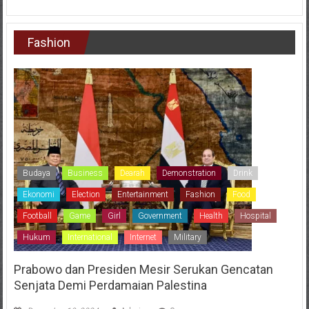
Fashion
Budaya
Business
Dearah
Demonstration
Drink
Ekonomi
Election
Entertainment
Fashion
Food
Football
Game
Girl
Government
Health
Hospital
Hukum
International
Internet
Military
Prabowo dan Presiden Mesir Serukan Gencatan
Senjata Demi Perdamaian Palestina