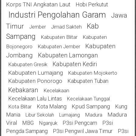
Korps TNI Angkatan Laut
Hobi Perkutut
Industri Pengolahan Garam
Jawa
Kab
Timur
Jimad Sakteh
Jember
Sampang
Kabupaten Blitar
Kabupaten
Kabupaten
Bojonegoro
Kabupaten Jember
Jombang
Kabupaten Lamongan
Kabupaten Kediri
Kabupaten Gresik
Kabupaten Lumajang
Kabupaten Mojokerto
Kabupaten Ponorogo
Kabupaten Tuban
Kebakaran
Kecelakaan
Kecelakaan Lalu Lintas
Kecelakaan Tunggal
Kota Malang
Kpud Sampang
Kung
Kota Blitar
Mania
Madura
Madura
Libur Sekolah
Lumajang
Viral
MBG
P3si Pengcam
P3si
Nganjuk
Pengda Sampang
P3si Pengwil Jawa Timur
P3si