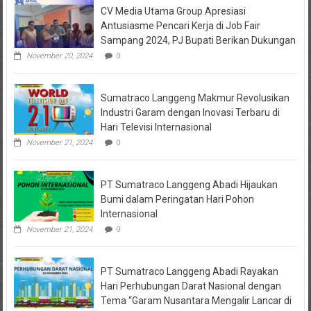
CV Media Utama Group Apresiasi
KPRI
Sejahtera
Antusiasme Pencari Kerja di Job Fair
Diselidiki
Sampang 2024, PJ Bupati Berikan Dukungan
Kejari
Jombang,
November 20, 2024
0
Sejumlah
Pihak
Bakal
Sumatraco Langgeng Makmur Revolusikan
Dipanggil
Industri Garam dengan Inovasi Terbaru di
Hari Televisi Internasional
November 21, 2024
0
PT Sumatraco Langgeng Abadi Hijaukan
Bumi dalam Peringatan Hari Pohon
Internasional
November 21, 2024
0
PT Sumatraco Langgeng Abadi Rayakan
Hari Perhubungan Darat Nasional dengan
Tema “Garam Nusantara Mengalir Lancar di