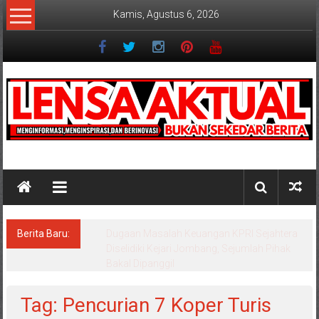
Lompat
Kamis, Agustus 6, 2026
ke
konten
Lensaaktual
Berita Baru:
Program Kampung Nelayan Merah Putih
Masuk Lamongan, Paciran & Brondong Jadi
Pusat Ekonomi Pesisir
Tag: Pencurian 7 Koper Turis