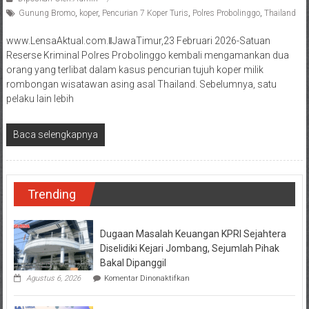
Gunung Bromo
,
koper
,
Pencurian 7 Koper Turis
,
Polres Probolinggo
,
Thailand
www.LensaAktual.com.ǁJawaTimur,23 Februari 2026-Satuan
Reserse Kriminal Polres Probolinggo kembali mengamankan dua
orang yang terlibat dalam kasus pencurian tujuh koper milik
rombongan wisatawan asing asal Thailand. Sebelumnya, satu
pelaku lain lebih
Baca selengkapnya
Trending
Dugaan Masalah Keuangan KPRI Sejahtera
Diselidiki Kejari Jombang, Sejumlah Pihak
Bakal Dipanggil
pada
Agustus 6, 2026
Komentar Dinonaktifkan
Dugaan
Masalah
Keuangan