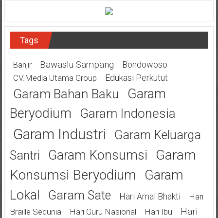
Tags
Bawaslu Sampang
Bondowoso
Banjir
Edukasi Perkutut
CV.Media Utama Group
Garam
Garam Bahan Baku
Beryodium
Garam Indonesia
Garam Industri
Garam Keluarga
Garam
Garam Konsumsi
Santri
Konsumsi Beryodium
Garam
Lokal
Garam Sate
Hari Amal Bhakti
Hari
Hari
Braille Sedunia
Hari Guru Nasional
Hari Ibu