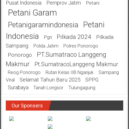
Pusat Indonesia
Pemprov Jatim
Petani
Petani Garam
Petani
Petanigaramindonesia
Indonesia
Pilkada 2024
Pilkada
Pgri
Sampang
Polda Jatim
Polres Ponorogo
PT.Sumatraco Langgeng
Ponorogo
Makmur
Pt.SumatracoLanggeng Makmur
Sampang
Reog Ponorogo
Rutan Kelas IIB Nganjuk
Selamat Tahun Baru 2025
SPPG
Viral
Surabaya
Tulungagung
Tanah Longsor
Our Sponsers