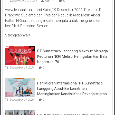
Desember 19, 2024
Admin
0
www.lensaaktual.comǁKairo,19 Desember 2024- Presiden RI
Prabowo Subianto dan Presiden Republik Arab Mesir Abdel
Fattah El-Sisi tiba-tiba gencatan senjata untuk menghentikan
konflik di Palestina. Seruan
Selengkapnya
PT Sumatraco Langgeng Makmur: Menjaga
Keutuhan NKRI Melalui Peringatan Hari Bela
Negara ke-76
Desember 19, 2024
0
Hari Migran Internasional: PT Sumatraco
Langgeng Abadi Berkomitmen
Meningkatkan Kondisi Kerja Pekerja Migran
Desember 17, 2024
0