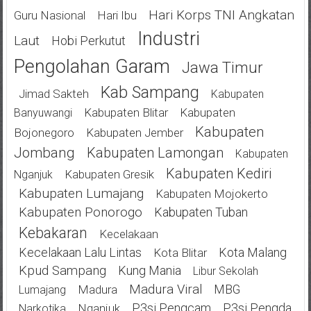
Hari Korps TNI Angkatan
Guru Nasional
Hari Ibu
Industri
Laut
Hobi Perkutut
Pengolahan Garam
Jawa Timur
Kab Sampang
Jimad Sakteh
Kabupaten
Kabupaten Blitar
Kabupaten
Banyuwangi
Kabupaten
Bojonegoro
Kabupaten Jember
Jombang
Kabupaten Lamongan
Kabupaten
Kabupaten Kediri
Kabupaten Gresik
Nganjuk
Kabupaten Lumajang
Kabupaten Mojokerto
Kabupaten Ponorogo
Kabupaten Tuban
Kebakaran
Kecelakaan
Kecelakaan Lalu Lintas
Kota Malang
Kota Blitar
Kpud Sampang
Kung Mania
Libur Sekolah
Madura Viral
MBG
Madura
Lumajang
P3si Pengcam
P3si Pengda
Nganjuk
Narkotika