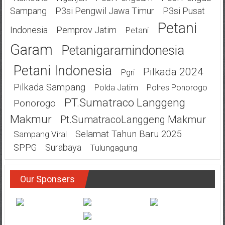
Sampang
P3si Pengwil Jawa Timur
P3si Pusat
Petani
Indonesia
Pemprov Jatim
Petani
Garam
Petanigaramindonesia
Petani Indonesia
Pilkada 2024
Pgri
Pilkada Sampang
Polda Jatim
Polres Ponorogo
PT.Sumatraco Langgeng
Ponorogo
Makmur
Pt.SumatracoLanggeng Makmur
Selamat Tahun Baru 2025
Sampang Viral
SPPG
Surabaya
Tulungagung
Our Sponsers