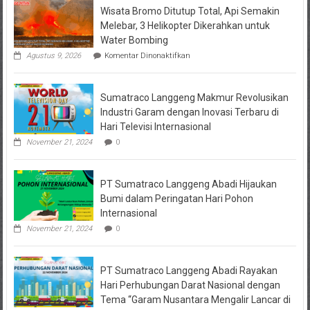
Wisata Bromo Ditutup Total, Api Semakin
Melebar, 3 Helikopter Dikerahkan untuk
Water Bombing
pada
Agustus 9, 2026
Komentar Dinonaktifkan
Wisata
Bromo
Ditutup
Sumatraco Langgeng Makmur Revolusikan
Total,
Api
Industri Garam dengan Inovasi Terbaru di
Semakin
Hari Televisi Internasional
Melebar,
3
November 21, 2024
0
Helikopter
Dikerahkan
untuk
PT Sumatraco Langgeng Abadi Hijaukan
Water
Bombing
Bumi dalam Peringatan Hari Pohon
Internasional
November 21, 2024
0
PT Sumatraco Langgeng Abadi Rayakan
Hari Perhubungan Darat Nasional dengan
Tema “Garam Nusantara Mengalir Lancar di