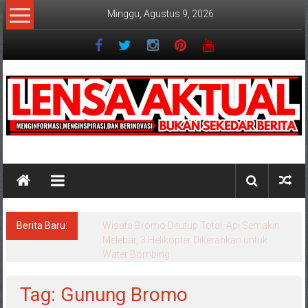
Lompat
Minggu, Agustus 9, 2026
ke
konten
Lensaaktual
Berita Baru:
Istri Polisi di Kediri Jadi Tersangka Penipuan
Arisan Online, Kuasa Hukum Korban Desak
Penahanan
Tag: Gunung Bromo