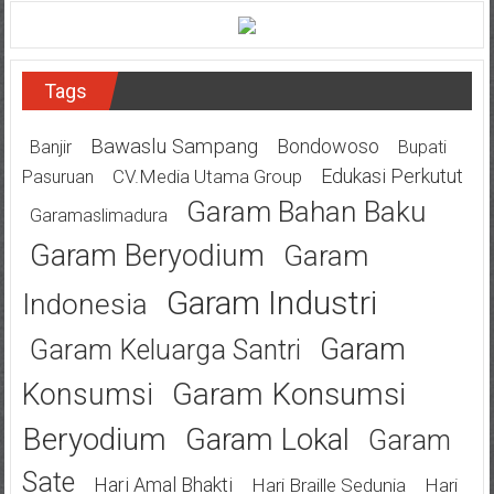
Tags
Bawaslu Sampang
Bondowoso
Banjir
Bupati
Edukasi Perkutut
CV.Media Utama Group
Pasuruan
Garam Bahan Baku
Garamaslimadura
Garam Beryodium
Garam
Garam Industri
Indonesia
Garam
Garam Keluarga Santri
Garam Konsumsi
Konsumsi
Beryodium
Garam Lokal
Garam
Sate
Hari Amal Bhakti
Hari Braille Sedunia
Hari