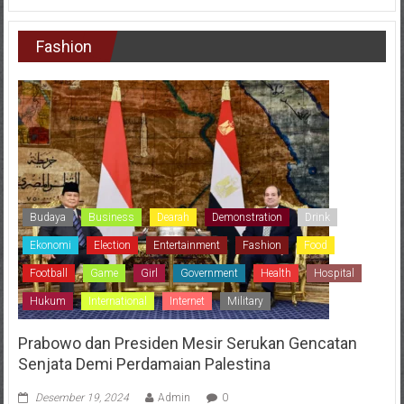
Fashion
Budaya
Business
Dearah
Demonstration
Drink
Ekonomi
Election
Entertainment
Fashion
Food
Football
Game
Girl
Government
Health
Hospital
Hukum
International
Internet
Military
Prabowo dan Presiden Mesir Serukan Gencatan
Senjata Demi Perdamaian Palestina
Desember 19, 2024
Admin
0