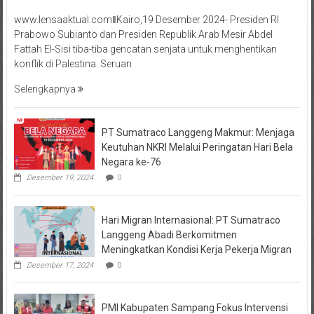
www.lensaaktual.comǁKairo,19 Desember 2024- Presiden RI
Prabowo Subianto dan Presiden Republik Arab Mesir Abdel
Fattah El-Sisi tiba-tiba gencatan senjata untuk menghentikan
konflik di Palestina. Seruan
Selengkapnya
PT Sumatraco Langgeng Makmur: Menjaga
Keutuhan NKRI Melalui Peringatan Hari Bela
Negara ke-76
Desember 19, 2024
0
Hari Migran Internasional: PT Sumatraco
Langgeng Abadi Berkomitmen
Meningkatkan Kondisi Kerja Pekerja Migran
Desember 17, 2024
0
PMI Kabupaten Sampang Fokus Intervensi