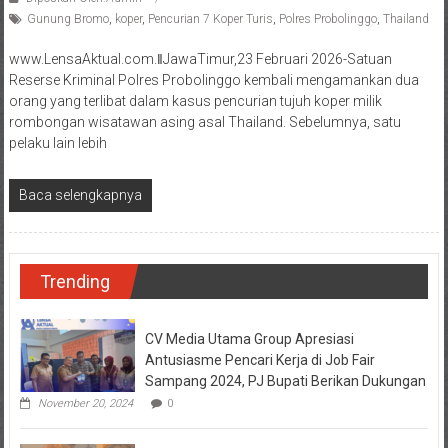
Gunung Bromo
,
koper
,
Pencurian 7 Koper Turis
,
Polres Probolinggo
,
Thailand
www.LensaAktual.com.ǁJawaTimur,23 Februari 2026-Satuan
Reserse Kriminal Polres Probolinggo kembali mengamankan dua
orang yang terlibat dalam kasus pencurian tujuh koper milik
rombongan wisatawan asing asal Thailand. Sebelumnya, satu
pelaku lain lebih
Baca selengkapnya
Trending
CV Media Utama Group Apresiasi
Antusiasme Pencari Kerja di Job Fair
Sampang 2024, PJ Bupati Berikan Dukungan
November 20, 2024
0