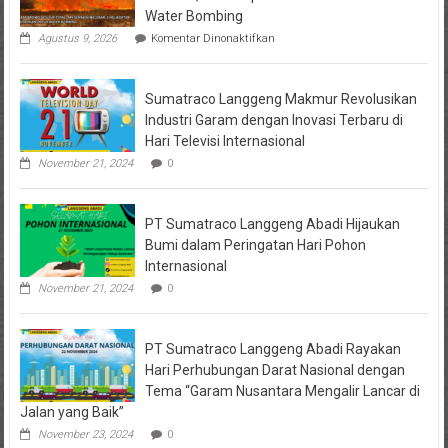
Water Bombing
pada
Agustus 9, 2026
Komentar Dinonaktifkan
Wisata
Bromo
Ditutup
Sumatraco Langgeng Makmur Revolusikan
Total,
Api
Industri Garam dengan Inovasi Terbaru di
Semakin
Hari Televisi Internasional
Melebar,
3
November 21, 2024
0
Helikopter
Dikerahkan
untuk
PT Sumatraco Langgeng Abadi Hijaukan
Water
Bombing
Bumi dalam Peringatan Hari Pohon
Internasional
November 21, 2024
0
PT Sumatraco Langgeng Abadi Rayakan
Hari Perhubungan Darat Nasional dengan
Tema “Garam Nusantara Mengalir Lancar di
Jalan yang Baik”
November 23, 2024
0