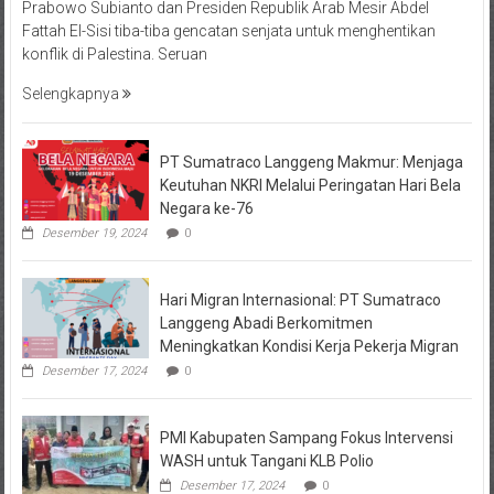
Prabowo Subianto dan Presiden Republik Arab Mesir Abdel
Fattah El-Sisi tiba-tiba gencatan senjata untuk menghentikan
konflik di Palestina. Seruan
Selengkapnya
PT Sumatraco Langgeng Makmur: Menjaga
Keutuhan NKRI Melalui Peringatan Hari Bela
Negara ke-76
Desember 19, 2024
0
Hari Migran Internasional: PT Sumatraco
Langgeng Abadi Berkomitmen
Meningkatkan Kondisi Kerja Pekerja Migran
Desember 17, 2024
0
PMI Kabupaten Sampang Fokus Intervensi
WASH untuk Tangani KLB Polio
Desember 17, 2024
0