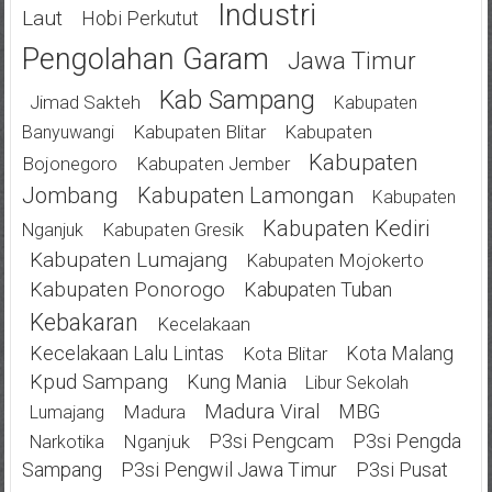
Industri
Laut
Hobi Perkutut
Pengolahan Garam
Jawa Timur
Kab Sampang
Jimad Sakteh
Kabupaten
Kabupaten Blitar
Kabupaten
Banyuwangi
Kabupaten
Bojonegoro
Kabupaten Jember
Jombang
Kabupaten Lamongan
Kabupaten
Kabupaten Kediri
Kabupaten Gresik
Nganjuk
Kabupaten Lumajang
Kabupaten Mojokerto
Kabupaten Ponorogo
Kabupaten Tuban
Kebakaran
Kecelakaan
Kecelakaan Lalu Lintas
Kota Malang
Kota Blitar
Kpud Sampang
Kung Mania
Libur Sekolah
Madura Viral
MBG
Madura
Lumajang
P3si Pengcam
P3si Pengda
Nganjuk
Narkotika
Sampang
P3si Pengwil Jawa Timur
P3si Pusat