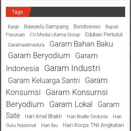
Tags
Bawaslu Sampang
Bondowoso
Banjir
Bupati
Edukasi Perkutut
CV.Media Utama Group
Pasuruan
Garam Bahan Baku
Garamaslimadura
Garam Beryodium
Garam
Garam Industri
Indonesia
Garam
Garam Keluarga Santri
Garam Konsumsi
Konsumsi
Beryodium
Garam Lokal
Garam
Sate
Hari Amal Bhakti
Hari Braille Sedunia
Hari
Hari Korps TNI Angkatan
Guru Nasional
Hari Ibu