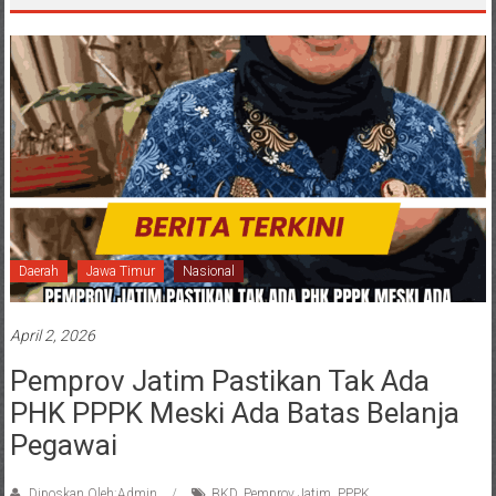
Daerah
Jawa Timur
Nasional
April 2, 2026
Pemprov Jatim Pastikan Tak Ada
PHK PPPK Meski Ada Batas Belanja
Pegawai
Diposkan Oleh:Admin
BKD
,
Pemprov Jatim
,
PPPK