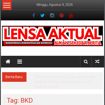
Lompat
Minggu, Agustus 9, 2026
ke
konten
Lensaaktual
Berita Baru:
Istri Polisi di Kediri Jadi Tersangka Penipuan
Arisan Online, Kuasa Hukum Korban Desak
Penahanan
Tag: BKD