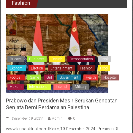
Fashion
Budaya
Business
Dearah
Demonstration
Drink
Ekonomi
Election
Entertainment
Fashion
Food
Football
Game
Girl
Government
Health
Hospital
Hukum
International
Internet
Military
Prabowo dan Presiden Mesir Serukan Gencatan
Senjata Demi Perdamaian Palestina
Desember 19, 2024
Admin
0
www.lensaaktual.comǁKairo,19 Desember 2024- Presiden RI