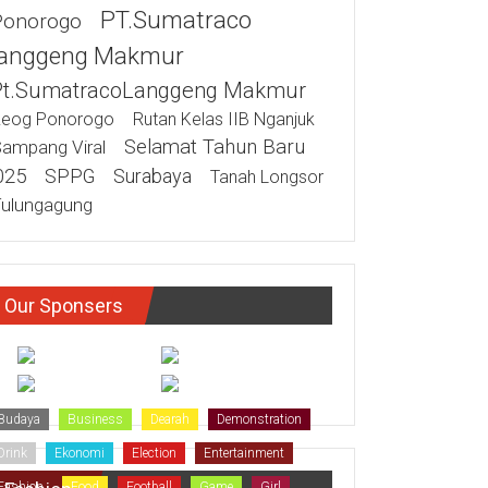
PT.Sumatraco
Ponorogo
anggeng Makmur
Pt.SumatracoLanggeng Makmur
eog Ponorogo
Rutan Kelas IIB Nganjuk
Selamat Tahun Baru
ampang Viral
025
SPPG
Surabaya
Tanah Longsor
ulungagung
Our Sponsers
Budaya
Business
Dearah
Demonstration
Drink
Ekonomi
Election
Entertainment
Fashion
Food
Football
Game
Girl