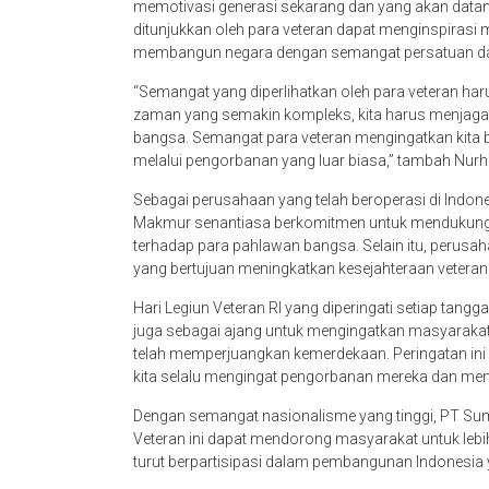
memotivasi generasi sekarang dan yang akan data
ditunjukkan oleh para veteran dapat menginspirasi 
membangun negara dengan semangat persatuan da
“Semangat yang diperlihatkan oleh para veteran har
zaman yang semakin kompleks, kita harus menjaga
bangsa. Semangat para veteran mengingatkan kita b
melalui pengorbanan yang luar biasa,” tambah Nurh
Sebagai perusahaan yang telah beroperasi di Indo
Makmur senantiasa berkomitmen untuk mendukun
terhadap para pahlawan bangsa. Selain itu, perusaha
yang bertujuan meningkatkan kesejahteraan veteran
Hari Legiun Veteran RI yang diperingati setiap tang
juga sebagai ajang untuk mengingatkan masyarakat
telah memperjuangkan kemerdekaan. Peringatan ini m
kita selalu mengingat pengorbanan mereka dan men
Dengan semangat nasionalisme yang tinggi, PT Su
Veteran ini dapat mendorong masyarakat untuk lebi
turut berpartisipasi dalam pembangunan Indonesia y