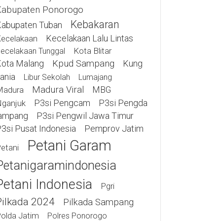
Kabupaten Ponorogo
Kebakaran
abupaten Tuban
Kecelakaan Lalu Lintas
ecelakaan
Kota Blitar
ecelakaan Tunggal
ota Malang
Kpud Sampang
Kung
ania
Libur Sekolah
Lumajang
Madura Viral
MBG
Madura
P3si Pengcam
P3si Pengda
ganjuk
ampang
P3si Pengwil Jawa Timur
3si Pusat Indonesia
Pemprov Jatim
Petani Garam
etani
Petanigaramindonesia
Petani Indonesia
Pgri
Pilkada 2024
Pilkada Sampang
olda Jatim
Polres Ponorogo