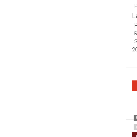
L
R
S
2
T