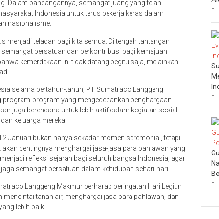
ng. Dalam pandangannya, semangat juang yang telah
masyarakat Indonesia untuk terus bekerja keras dalam
n nasionalisme.
us menjadi teladan bagi kita semua. Di tengah tantangan
 semangat persatuan dan berkontribusi bagi kemajuan
ahwa kemerdekaan ini tidak datang begitu saja, melainkan
Su
adi.
Me
In
nesia selama bertahun-tahun, PT Sumatraco Langgeng
g program-program yang mengedepankan penghargaan
an juga berencana untuk lebih aktif dalam kegiatan sosial
 dan keluarga mereka.
gal 2 Januari bukan hanya sekadar momen seremonial, tetapi
 akan pentingnya menghargai jasa-jasa para pahlawan yang
Gu
enjadi refleksi sejarah bagi seluruh bangsa Indonesia, agar
Na
jaga semangat persatuan dalam kehidupan sehari-hari.
Be
matraco Langgeng Makmur berharap peringatan Hari Legiun
h mencintai tanah air, menghargai jasa para pahlawan, dan
ang lebih baik.