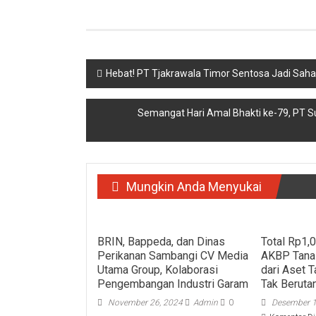
Navigasi
Hebat! PT Tjakrawala Timor Sentosa Jadi Sah
pos
Semangat Hari Amal Bhakti ke-79, PT 
Mungkin Anda Menyukai
BRIN, Bappeda, dan Dinas
Total Rp1,
Perikanan Sambangi CV Media
AKBP Tanas
Utama Group, Kolaborasi
dari Aset 
Pengembangan Industri Garam
Tak Beruta
November 26, 2024
Admin
0
Desember 1