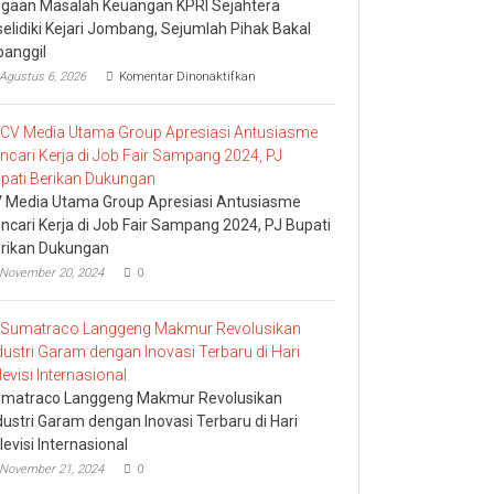
gaan Masalah Keuangan KPRI Sejahtera
selidiki Kejari Jombang, Sejumlah Pihak Bakal
panggil
pada
Agustus 6, 2026
Komentar Dinonaktifkan
Dugaan
Masalah
Keuangan
KPRI
Sejahtera
Diselidiki
Kejari
 Media Utama Group Apresiasi Antusiasme
Jombang,
ncari Kerja di Job Fair Sampang 2024, PJ Bupati
Sejumlah
rikan Dukungan
Pihak
Bakal
November 20, 2024
0
Dipanggil
matraco Langgeng Makmur Revolusikan
dustri Garam dengan Inovasi Terbaru di Hari
levisi Internasional
November 21, 2024
0