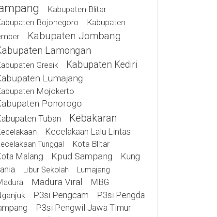
ampang
Kabupaten Blitar
abupaten Bojonegoro
Kabupaten
Kabupaten Jombang
ember
Kabupaten Lamongan
Kabupaten Kediri
abupaten Gresik
Kabupaten Lumajang
abupaten Mojokerto
Kabupaten Ponorogo
Kebakaran
abupaten Tuban
Kecelakaan Lalu Lintas
ecelakaan
Kota Blitar
ecelakaan Tunggal
ota Malang
Kpud Sampang
Kung
ania
Libur Sekolah
Lumajang
Madura Viral
MBG
Madura
P3si Pengcam
P3si Pengda
ganjuk
ampang
P3si Pengwil Jawa Timur