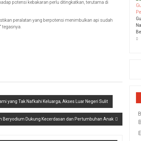
p potensi kebakaran perlu ditingkatkan, terutama di
Gu
tikan peralatan yang berpotensi menimbulkan api sudah
Na
 tegasnya.
Be
mi yang Tak Nafkahi Keluarga, Akses Luar Negeri Sulit
B
ram Beryodium Dukung Kecerdasan dan Pertumbuhan Anak
E