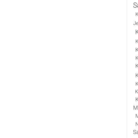
Tewas
S
K
J
K
K
K
K
K
K
M
N
S