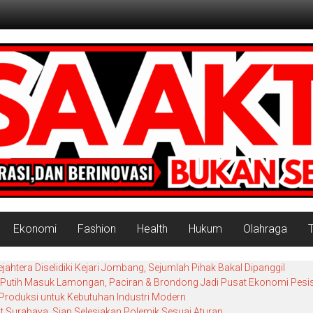
Ekonomi
Fashion
Health
Hukum
Olahraga
htera Diselidiki Kejari Jombang, Sejumlah Pihak Bakal Dipanggil
utih Masuk Lamongan, Paciran & Brondong Jadi Pusat Ekonomi Pesis
Produksi untuk Kebutuhan Industri Modern
ot Surabaya, Siap Selesiakan Polemik Sesuai Aturan