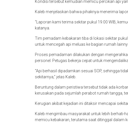
Kondisi tersebut kemudian memicu percikan api ya
Kaleb menjelaskan bahwa pihaknya menerima laporan
“Laporan kami terima sekitar pukul 19.00 WIB, kem
katanya.
Tim pemadam kebakaran tiba di lokasi sekitar pu
untuk mencegah api meluas ke bagian rumah lainny
Proses pemadaman dilakukan dengan mengerahkan 
personel. Petugas bekerja cepat untuk mengendalika
“Api berhasil dipadamkan sesuai SOP, sehingga ti
sekitarnya,” jelas Kaleb.
Beruntung dalam peristiwa tersebut tidak ada kor
kerusakan pada sejumlah perabot rumah tangga, te
Kerugian akibat kejadian ini ditaksir mencapai sekitar
Kaleb mengimbau masyarakat untuk lebih berhati-
memicu kebakaran, terutama saat ditinggal dalam k