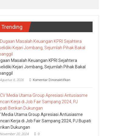
Trending
gaan Masalah Keuangan KPRI Sejahtera
selidiki Kejari Jombang, Sejumlah Pihak Bakal
panggil
pada
Agustus 6, 2026
Komentar Dinonaktifkan
Dugaan
Masalah
Keuangan
KPRI
Sejahtera
Diselidiki
Kejari
 Media Utama Group Apresiasi Antusiasme
Jombang,
ncari Kerja di Job Fair Sampang 2024, PJ Bupati
Sejumlah
rikan Dukungan
Pihak
Bakal
November 20, 2024
0