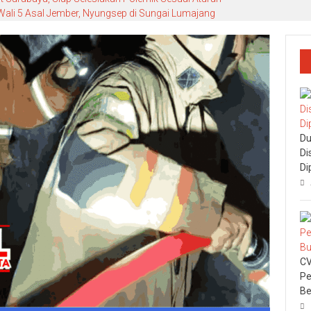
ali 5 Asal Jember, Nyungsep di Sungai Lumajang
Du
Di
Di
CV
Pe
Be