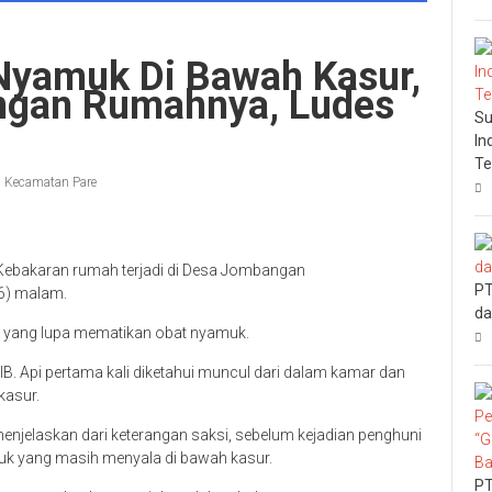
Nyamuk Di Bawah Kasur,
angan Rumahnya, Ludes
Su
In
Te
,
Kecamatan Pare
Kebakaran rumah terjadi di Desa Jombangan
PT
6) malam.
da
ah yang lupa mematikan obat nyamuk.
IB. Api pertama kali diketahui muncul dari dalam kamar dan
kasur.
enjelaskan dari keterangan saksi, sebelum kejadian penghuni
k yang masih menyala di bawah kasur.
PT