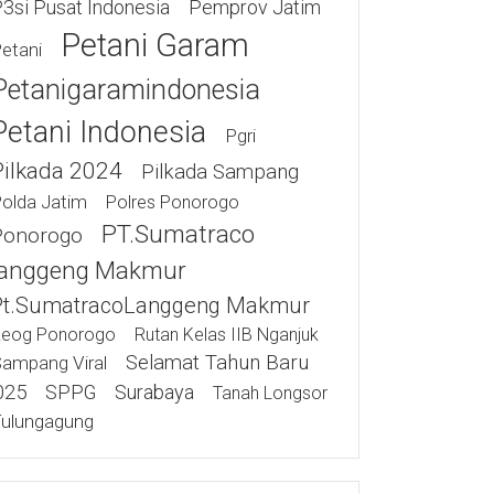
3si Pusat Indonesia
Pemprov Jatim
Petani Garam
etani
Petanigaramindonesia
Petani Indonesia
Pgri
Pilkada 2024
Pilkada Sampang
olda Jatim
Polres Ponorogo
PT.Sumatraco
Ponorogo
anggeng Makmur
Pt.SumatracoLanggeng Makmur
eog Ponorogo
Rutan Kelas IIB Nganjuk
Selamat Tahun Baru
ampang Viral
025
SPPG
Surabaya
Tanah Longsor
ulungagung