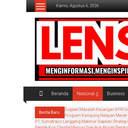
Lompat
Kamis, Agustus 6, 2026
ke
konten
Lensaaktual
Beranda
Nasional
Business
Dugaan Masalah Keuangan KPRI Seja
Berita Baru:
Program Kampung Nelayan Merah P
PT. Sumatraco Langgeng Makmur Siapkan Strategi 
Pemilik Kos Christié Maison Siap Ikuti Aturan Pemk