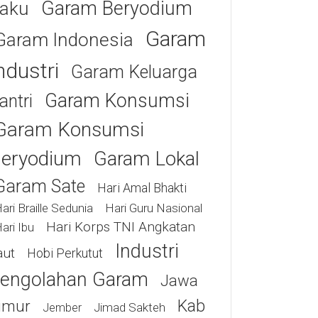
Garam Beryodium
aku
Garam
Garam Indonesia
ndustri
Garam Keluarga
Garam Konsumsi
antri
Garam Konsumsi
eryodium
Garam Lokal
Garam Sate
Hari Amal Bhakti
ari Braille Sedunia
Hari Guru Nasional
Hari Korps TNI Angkatan
ari Ibu
Industri
aut
Hobi Perkutut
engolahan Garam
Jawa
Kab
imur
Jimad Sakteh
Jember