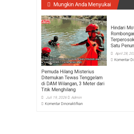
Mungkin Anda Menyukai
Hindari Mot
Rombongan
Terperosok
Satu Penu
April 28, 2
Komentar Di
Pemuda Hilang Misterius
Ditemukan Tewas Tenggelam
di DAM Wilangan, 3 Meter dari
Titik Menghilang
Juli 19, 2026
Admin
pada
Komentar Dinonaktifkan
Pemuda
Hilang
Misterius
Ditemukan
Tewas