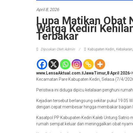
April 8, 2026
Lupa Matikan Obat 
Warga Kediri Kehil
Terbakar
Diposkan Oleh:Admin
Kabupaten Kediri
,
Kebakaran
www.LensaAktual.com.ǁJawaTimur,8 April 2026-
Kecamatan Pare Kabupaten Kediri, Selasa (7/4/202
Peristiwa ini diduga dipicu kelalaian penghuni rum
Kejadian tersebut berlangsung sekitar pukul 19.05 W
dengan cepat membesar hingga membakar bagian 
Kasatpol PP Kabupaten Kediri Kaleb Untung Satrio m
rumah sempat keluar dan meninggalkan obat nyamu