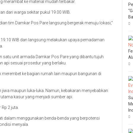
ng merambat ke material mudah terbakar.
Pe
“G
 dari warga sekitar pukul 19.00 WIB.
Ba
udian tim Damkar Pos Pare langsung bergerak menuju lokasi,”
kul 19.10 WIB dan langsung melakukan upaya pemadaman
a.
Fe
satu unit armada Damkar Pos Pare yang dibantu tujuh
Al
n api sesuai prosedur yang berlaku.
dak merembet ke bagian rumah lain maupun bangunan di
ban jiwa maupun luka-luka. Namun, kebakaran menyebabkan
rutama kasur yang menjadi sumber api.
Su
Me
 Rp 2 juta.
In
hati dalam menggunakan benda-benda yang berpotensi
ondisi menyala.