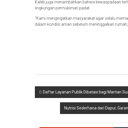
Kaleb juga menambahkan bahwa kewaspadaan terhada
lingkungan permukiman padat.
“Kami mengingatkan masyarakat agar selalu memas
dalam kondisi aman sebelum meninggalkan rumah,”
Navigasi
Daftar Layanan Publik Dibatasi bagi Mantan Sua
pos
Nutrisi Sederhana dari Dapur, Ga