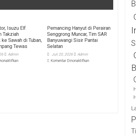
B
I
or, Isuzu Elf
Pemancing Hanyut di Perairan
 Takziah
Senggrong Muncar, Tim SAR
 ke Sawah di Tuban,
Banyuwangi Sisir Pantai
S
mpang Tewas
Selatan
026
Admin
Juli 20, 2026
Admin
pada
pada
nonaktifkan
Komentar Dinonaktifkan
B
Hindari
Pemancing
Motor,
Hanyut
Isuzu
di
Elf
Perairan
Rombongan
Senggrong
H
Takziah
Muncar,
H
Terperosok
Tim
ke
SAR
L
Sawah
Banyuwangi
di
Sisir
P
Tuban,
Pantai
Satu
Selatan
T
Penumpang