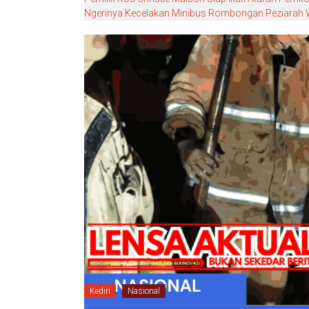
Ngerinya Kecelakan Minibus Rombongan Peziarah W
Kediri
Nasional