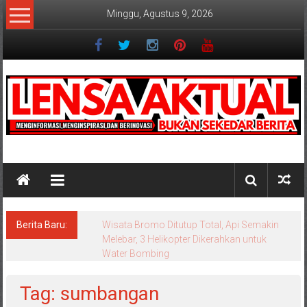
Lompat
Minggu, Agustus 9, 2026
ke
konten
Lensaaktual
Berita Baru:
Wisata Bromo Ditutup Total, Api Semakin
Melebar, 3 Helikopter Dikerahkan untuk
Water Bombing
Tag: sumbangan