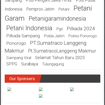
Sampang
P3si Pengwil Jawa Timur
P3si Pusat
Petani
Indonesia
Pemprov Jatim
Petani
Garam
Petanigaramindonesia
Petani Indonesia
Pilkada 2024
Pgri
Pilkada Sampang
Polda Jatim
Polres Ponorogo
PT.Sumatraco Langgeng
Ponorogo
Makmur
Pt.SumatracoLanggeng Makmur
Selamat Tahun Baru 2025
Sampang Viral
SPPG
Surabaya
Tulungagung
Our Sponsers