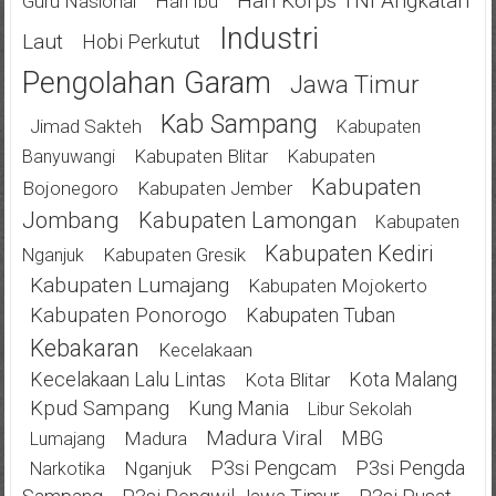
Hari Korps TNI Angkatan
Guru Nasional
Hari Ibu
Industri
Laut
Hobi Perkutut
Pengolahan Garam
Jawa Timur
Kab Sampang
Jimad Sakteh
Kabupaten
Kabupaten Blitar
Kabupaten
Banyuwangi
Kabupaten
Bojonegoro
Kabupaten Jember
Jombang
Kabupaten Lamongan
Kabupaten
Kabupaten Kediri
Kabupaten Gresik
Nganjuk
Kabupaten Lumajang
Kabupaten Mojokerto
Kabupaten Ponorogo
Kabupaten Tuban
Kebakaran
Kecelakaan
Kecelakaan Lalu Lintas
Kota Malang
Kota Blitar
Kpud Sampang
Kung Mania
Libur Sekolah
Madura Viral
MBG
Madura
Lumajang
P3si Pengcam
P3si Pengda
Nganjuk
Narkotika