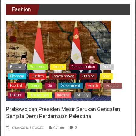
Fashion
Budaya
Business
Dearah
Demonstration
Drink
Ekonomi
Election
Entertainment
Fashion
Food
Football
Game
Girl
Government
Health
Hospital
Hukum
International
Internet
Military
Prabowo dan Presiden Mesir Serukan Gencatan
Senjata Demi Perdamaian Palestina
Desember 19, 2024
Admin
0