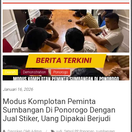
Dearah
Demonstration
Ponorogo
Januari 16, 2026
Modus Komplotan Peminta
Sumbangan Di Ponorogo Dengan
Jual Stiker, Uang Dipakai Berjudi
Diposkan Oleh:Admin
judi
,
Satpol PP Ponorogo
,
sumbangan