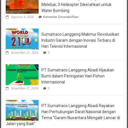
Melebar, 3 Helikopter Dikerahkan untuk
Water Bombing
pada
Agustus 9, 2026
Komentar Dinonaktifkan
Wisata
Bromo
Ditutup
Sumatraco Langgeng Makmur Revolusikan
Total,
Api
Industri Garam dengan Inovasi Terbaru di
Semakin
Hari Televisi Internasional
Melebar,
3
November 21, 2024
0
Helikopter
Dikerahkan
untuk
PT Sumatraco Langgeng Abadi Hijaukan
Water
Bombing
Bumi dalam Peringatan Hari Pohon
Internasional
November 21, 2024
0
PT Sumatraco Langgeng Abadi Rayakan
Hari Perhubungan Darat Nasional dengan
Tema “Garam Nusantara Mengalir Lancar di
Jalan yang Baik”