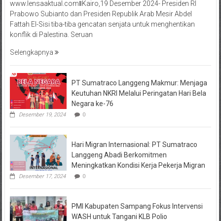
www.lensaaktual.comǁKairo,19 Desember 2024- Presiden RI
Prabowo Subianto dan Presiden Republik Arab Mesir Abdel
Fattah El-Sisi tiba-tiba gencatan senjata untuk menghentikan
konflik di Palestina. Seruan
Selengkapnya
PT Sumatraco Langgeng Makmur: Menjaga
Keutuhan NKRI Melalui Peringatan Hari Bela
Negara ke-76
Desember 19, 2024
0
Hari Migran Internasional: PT Sumatraco
Langgeng Abadi Berkomitmen
Meningkatkan Kondisi Kerja Pekerja Migran
Desember 17, 2024
0
PMI Kabupaten Sampang Fokus Intervensi
WASH untuk Tangani KLB Polio