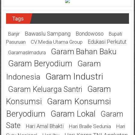
Tags
Bawaslu Sampang
Bondowoso
Banjir
Bupati
Edukasi Perkutut
CV.Media Utama Group
Pasuruan
Garam Bahan Baku
Garamaslimadura
Garam Beryodium
Garam
Garam Industri
Indonesia
Garam
Garam Keluarga Santri
Garam Konsumsi
Konsumsi
Beryodium
Garam Lokal
Garam
Sate
Hari Amal Bhakti
Hari Braille Sedunia
Hari