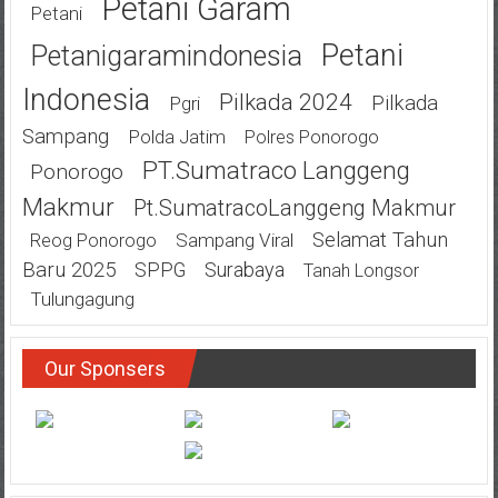
Petani Garam
Petani
Petani
Petanigaramindonesia
Indonesia
Pilkada 2024
Pilkada
Pgri
Sampang
Polda Jatim
Polres Ponorogo
PT.Sumatraco Langgeng
Ponorogo
Makmur
Pt.SumatracoLanggeng Makmur
Selamat Tahun
Sampang Viral
Reog Ponorogo
Baru 2025
SPPG
Surabaya
Tanah Longsor
Tulungagung
Our Sponsers