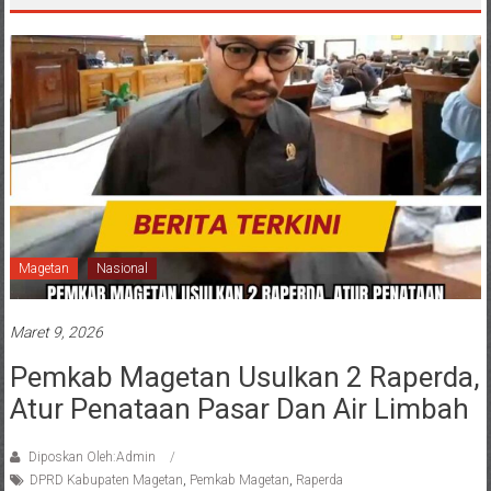
Magetan
Nasional
Maret 9, 2026
Pemkab Magetan Usulkan 2 Raperda,
Atur Penataan Pasar Dan Air Limbah
Diposkan Oleh:Admin
DPRD Kabupaten Magetan
,
Pemkab Magetan
,
Raperda