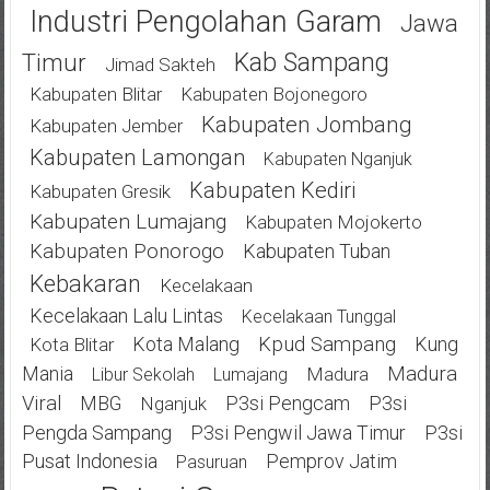
Industri Pengolahan Garam
Jawa
Kab Sampang
Timur
Jimad Sakteh
Kabupaten Blitar
Kabupaten Bojonegoro
Kabupaten Jombang
Kabupaten Jember
Kabupaten Lamongan
Kabupaten Nganjuk
Kabupaten Kediri
Kabupaten Gresik
Kabupaten Lumajang
Kabupaten Mojokerto
Kabupaten Ponorogo
Kabupaten Tuban
Kebakaran
Kecelakaan
Kecelakaan Lalu Lintas
Kecelakaan Tunggal
Kota Malang
Kpud Sampang
Kung
Kota Blitar
Mania
Madura
Madura
Libur Sekolah
Lumajang
Viral
MBG
P3si Pengcam
P3si
Nganjuk
Pengda Sampang
P3si Pengwil Jawa Timur
P3si
Pusat Indonesia
Pemprov Jatim
Pasuruan