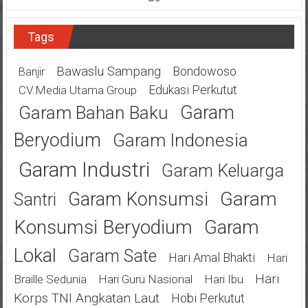
Tags
Bawaslu Sampang
Bondowoso
Banjir
Edukasi Perkutut
CV.Media Utama Group
Garam
Garam Bahan Baku
Beryodium
Garam Indonesia
Garam Industri
Garam Keluarga
Garam
Garam Konsumsi
Santri
Konsumsi Beryodium
Garam
Lokal
Garam Sate
Hari Amal Bhakti
Hari
Hari
Braille Sedunia
Hari Guru Nasional
Hari Ibu
Korps TNI Angkatan Laut
Hobi Perkutut