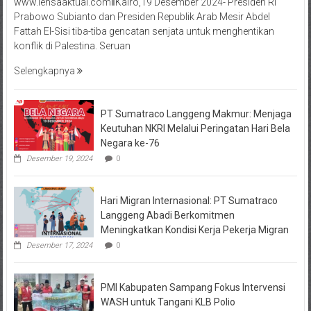
www.lensaaktual.comǁKairo,19 Desember 2024- Presiden RI
Prabowo Subianto dan Presiden Republik Arab Mesir Abdel
Fattah El-Sisi tiba-tiba gencatan senjata untuk menghentikan
konflik di Palestina. Seruan
Selengkapnya
PT Sumatraco Langgeng Makmur: Menjaga
Keutuhan NKRI Melalui Peringatan Hari Bela
Negara ke-76
Desember 19, 2024
0
Hari Migran Internasional: PT Sumatraco
Langgeng Abadi Berkomitmen
Meningkatkan Kondisi Kerja Pekerja Migran
Desember 17, 2024
0
PMI Kabupaten Sampang Fokus Intervensi
WASH untuk Tangani KLB Polio