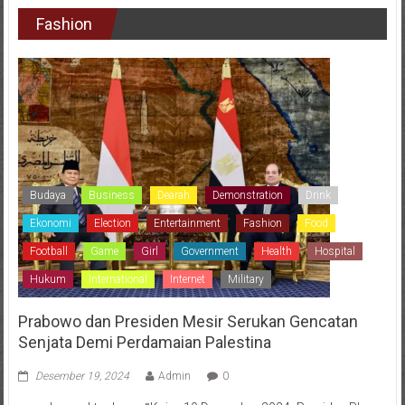
Fashion
Budaya
Business
Dearah
Demonstration
Drink
Ekonomi
Election
Entertainment
Fashion
Food
Football
Game
Girl
Government
Health
Hospital
Hukum
International
Internet
Military
Prabowo dan Presiden Mesir Serukan Gencatan
Senjata Demi Perdamaian Palestina
Desember 19, 2024
Admin
0