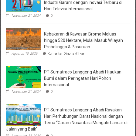
Industri Garam dengan Inovasi Terbaru di
Hari Televisi Internasional
November 21, 2024
0
Kebakaran di Kawasan Bromo Meluas
hingga 520 Hektare, Mulai Masuk Wilayah
Probolinggo & Pasuruan
pada
Agustus 10, 2026
Komentar Dinonaktifkan
Kebakaran
di
Kawasan
PT Sumatraco Langgeng Abadi Hijaukan
Bromo
Meluas
Bumi dalam Peringatan Hari Pohon
hingga
Internasional
520
Hektare,
November 21, 2024
0
Mulai
Masuk
Wilayah
PT Sumatraco Langgeng Abadi Rayakan
Probolinggo
&
Hari Perhubungan Darat Nasional dengan
Pasuruan
Tema “Garam Nusantara Mengalir Lancar di
Jalan yang Baik”
November 23, 2024
0