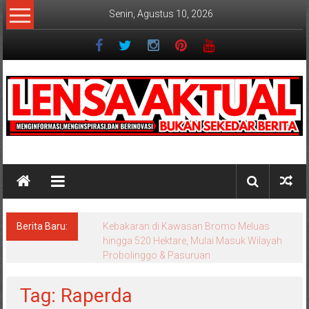
Lompat
Senin, Agustus 10, 2026
ke
konten
Lensaaktual
Berita Baru:
Kebakaran di Kawasan Bromo Meluas
hingga 520 Hektare, Mulai Masuk Wilayah
Probolinggo & Pasuruan
Tag: Raperda