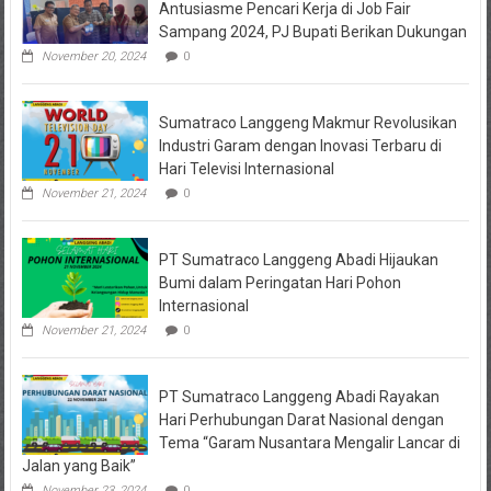
Jadi
Antusiasme Pencari Kerja di Job Fair
Tersangka
Sampang 2024, PJ Bupati Berikan Dukungan
Penipuan
Arisan
November 20, 2024
0
Online,
Kuasa
Hukum
Sumatraco Langgeng Makmur Revolusikan
Korban
Desak
Industri Garam dengan Inovasi Terbaru di
Penahanan
Hari Televisi Internasional
November 21, 2024
0
PT Sumatraco Langgeng Abadi Hijaukan
Bumi dalam Peringatan Hari Pohon
Internasional
November 21, 2024
0
PT Sumatraco Langgeng Abadi Rayakan
Hari Perhubungan Darat Nasional dengan
Tema “Garam Nusantara Mengalir Lancar di
Jalan yang Baik”
November 23, 2024
0