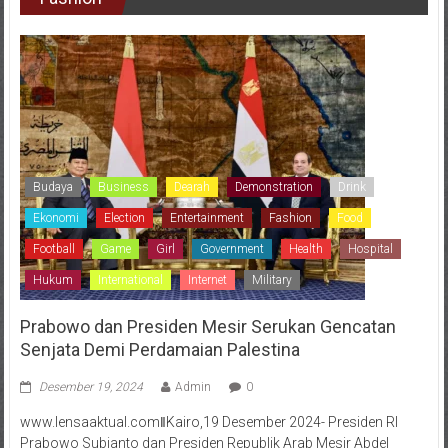
Budaya
Business
Dearah
Demonstration
Drink
Ekonomi
Election
Entertainment
Fashion
Food
Football
Game
Girl
Government
Health
Hospital
Hukum
International
Internet
Military
Prabowo dan Presiden Mesir Serukan Gencatan
Senjata Demi Perdamaian Palestina
Desember 19, 2024
Admin
0
www.lensaaktual.comǁKairo,19 Desember 2024- Presiden RI
Prabowo Subianto dan Presiden Republik Arab Mesir Abdel