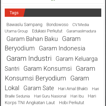
Tags
Bawaslu Sampang
Bondowoso
CV.Media
Edukasi Perkutut
Utama Group
Garamaslimadura
Garam
Garam Bahan Baku
Beryodium
Garam Indonesia
Garam Industri
Garam Keluarga
Garam
Garam Konsumsi
Santri
Konsumsi Beryodium
Garam
Lokal
Garam Sate
Hari Amal Bhakti
Hari
Hari
Braille Sedunia
Hari Guru Nasional
Hari Ibu
Korps TNI Angkatan Laut
Hobi Perkutut