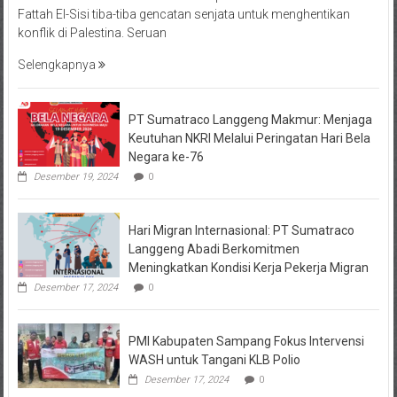
Fattah El-Sisi tiba-tiba gencatan senjata untuk menghentikan
konflik di Palestina. Seruan
Selengkapnya
PT Sumatraco Langgeng Makmur: Menjaga
Keutuhan NKRI Melalui Peringatan Hari Bela
Negara ke-76
Desember 19, 2024
0
Hari Migran Internasional: PT Sumatraco
Langgeng Abadi Berkomitmen
Meningkatkan Kondisi Kerja Pekerja Migran
Desember 17, 2024
0
PMI Kabupaten Sampang Fokus Intervensi
WASH untuk Tangani KLB Polio
Desember 17, 2024
0