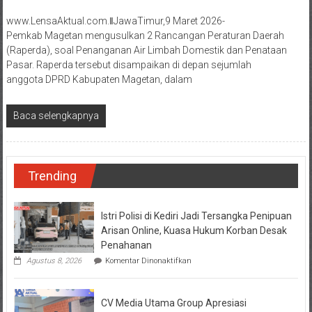
www.LensaAktual.com.ǁJawaTimur,9 Maret 2026-
Pemkab Magetan mengusulkan 2 Rancangan Peraturan Daerah
(Raperda), soal Penanganan Air Limbah Domestik dan Penataan
Pasar. Raperda tersebut disampaikan di depan sejumlah
anggota DPRD Kabupaten Magetan, dalam
Baca selengkapnya
Trending
Istri Polisi di Kediri Jadi Tersangka Penipuan
Arisan Online, Kuasa Hukum Korban Desak
Penahanan
pada
Agustus 8, 2026
Komentar Dinonaktifkan
Istri
Polisi
di
CV Media Utama Group Apresiasi
Kediri