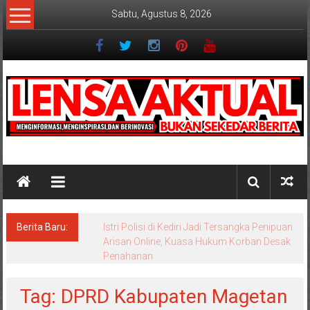
Lompat
Sabtu, Agustus 8, 2026
ke
konten
Lensaaktual
Berita Baru:
Istri Polisi di Kediri Jadi Tersangka Penipuan
Arisan Online, Kuasa Hukum Korban Desak
Penahanan
Tag: DPRD Kabupaten Magetan