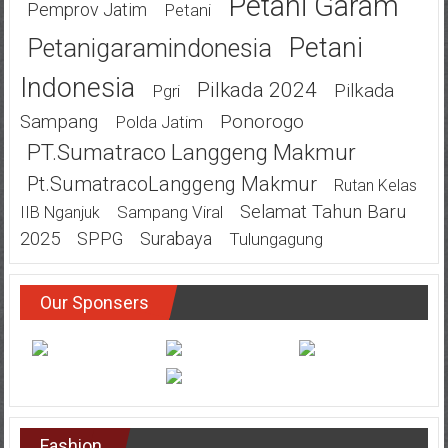
Petani Garam
Pemprov Jatim
Petani
Petani
Petanigaramindonesia
Indonesia
Pilkada 2024
Pilkada
Pgri
Ponorogo
Sampang
Polda Jatim
PT.Sumatraco Langgeng Makmur
Pt.SumatracoLanggeng Makmur
Rutan Kelas
Selamat Tahun Baru
Sampang Viral
IIB Nganjuk
2025
SPPG
Surabaya
Tulungagung
Our Sponsers
Fashion