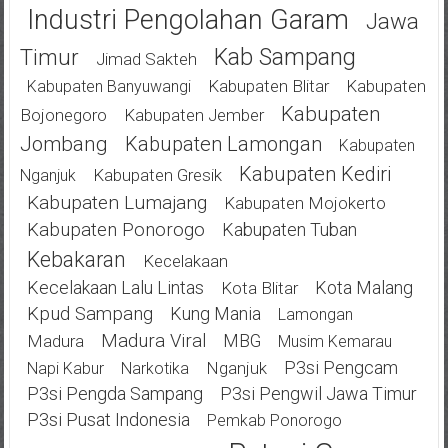
Industri Pengolahan Garam
Jawa
Kab Sampang
Timur
Jimad Sakteh
Kabupaten Blitar
Kabupaten
Kabupaten Banyuwangi
Kabupaten
Bojonegoro
Kabupaten Jember
Jombang
Kabupaten Lamongan
Kabupaten
Kabupaten Kediri
Kabupaten Gresik
Nganjuk
Kabupaten Lumajang
Kabupaten Mojokerto
Kabupaten Ponorogo
Kabupaten Tuban
Kebakaran
Kecelakaan
Kecelakaan Lalu Lintas
Kota Malang
Kota Blitar
Kpud Sampang
Kung Mania
Lamongan
Madura Viral
MBG
Madura
Musim Kemarau
P3si Pengcam
Nganjuk
Napi Kabur
Narkotika
P3si Pengda Sampang
P3si Pengwil Jawa Timur
P3si Pusat Indonesia
Pemkab Ponorogo