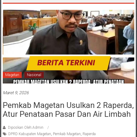
Magetan
Nasional
Maret 9, 2026
Pemkab Magetan Usulkan 2 Raperda,
Atur Penataan Pasar Dan Air Limbah
Diposkan Oleh:Admin
DPRD Kabupaten Magetan
,
Pemkab Magetan
,
Raperda