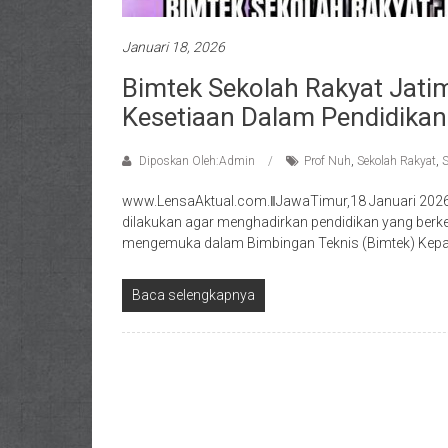
Januari 18, 2026
Bimtek Sekolah Rakyat Jatim
Kesetiaan Dalam Pendidikan
Diposkan Oleh:Admin
Prof Nuh
,
Sekolah Rakyat
,
S
www.LensaAktual.com.ǁJawaTimur,18 Januari 2026-
dilakukan agar menghadirkan pendidikan yang berke
mengemuka dalam Bimbingan Teknis (Bimtek) Kepa
Baca selengkapnya