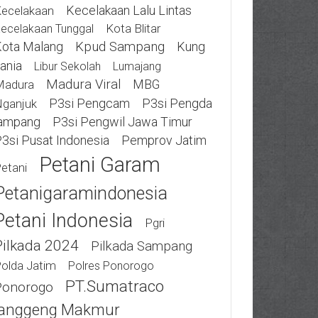
Kecelakaan Lalu Lintas
ecelakaan
Kota Blitar
ecelakaan Tunggal
ota Malang
Kpud Sampang
Kung
ania
Libur Sekolah
Lumajang
Madura Viral
MBG
Madura
P3si Pengcam
P3si Pengda
ganjuk
ampang
P3si Pengwil Jawa Timur
3si Pusat Indonesia
Pemprov Jatim
Petani Garam
etani
Petanigaramindonesia
Petani Indonesia
Pgri
Pilkada 2024
Pilkada Sampang
olda Jatim
Polres Ponorogo
PT.Sumatraco
Ponorogo
anggeng Makmur