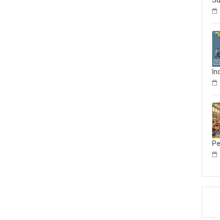
Su
In
Pe