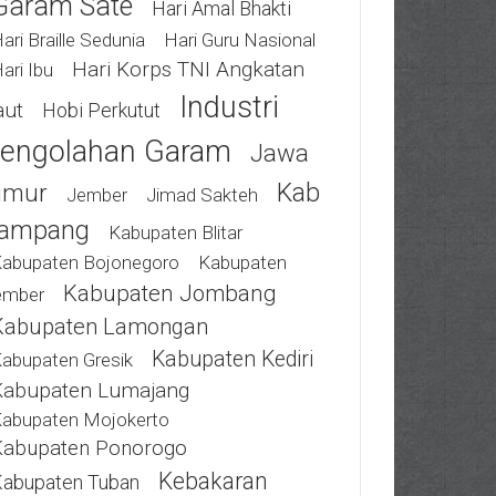
Garam Sate
Hari Amal Bhakti
ari Braille Sedunia
Hari Guru Nasional
Hari Korps TNI Angkatan
ari Ibu
Industri
aut
Hobi Perkutut
engolahan Garam
Jawa
Kab
imur
Jimad Sakteh
Jember
ampang
Kabupaten Blitar
abupaten Bojonegoro
Kabupaten
Kabupaten Jombang
ember
Kabupaten Lamongan
Kabupaten Kediri
abupaten Gresik
Kabupaten Lumajang
abupaten Mojokerto
Kabupaten Ponorogo
Kebakaran
abupaten Tuban