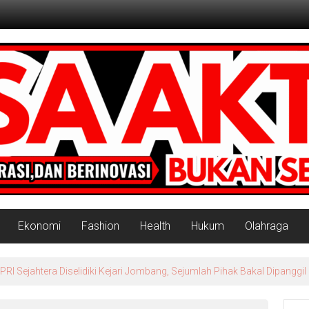
Ekonomi
Fashion
Health
Hukum
Olahraga
rah Putih Masuk Lamongan, Paciran & Brondong Jadi Pusat Ekonomi 