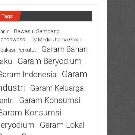
Tags
Bawaslu Sampang
anjir
Bondowoso
CV.Media Utama Group
Garam Bahan
dukasi Perkutut
Garam Beryodium
aku
Garam
Garam Indonesia
ndustri
Garam Keluarga
Garam Konsumsi
antri
Garam Konsumsi
eryodium
Garam Lokal