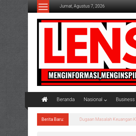
Lompat
Jumat, Agustus 7, 2026
ke
konten
Lensaaktual
Beranda
Nasional
Business
Berita Baru:
Program Kampung Nelayan Me