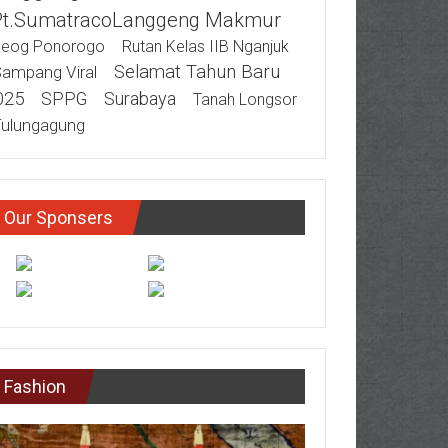
Pt.SumatracoLanggeng Makmur
eog Ponorogo
Rutan Kelas IIB Nganjuk
Selamat Tahun Baru
ampang Viral
025
SPPG
Surabaya
Tanah Longsor
ulungagung
Our Sponsers
Fashion