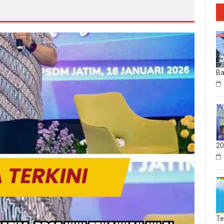
Ba
20
Te