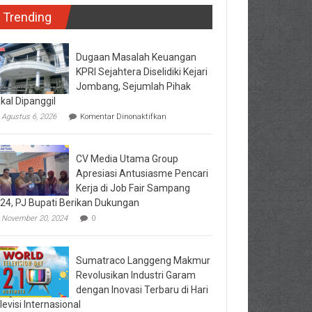
Trending
Dugaan Masalah Keuangan
KPRI Sejahtera Diselidiki Kejari
Jombang, Sejumlah Pihak
kal Dipanggil
pada
Agustus 6, 2026
Komentar Dinonaktifkan
Dugaan
Masalah
Keuangan
CV Media Utama Group
KPRI
Sejahtera
Apresiasi Antusiasme Pencari
Diselidiki
Kerja di Job Fair Sampang
Kejari
24, PJ Bupati Berikan Dukungan
Jombang,
Sejumlah
November 20, 2024
0
Pihak
Bakal
Dipanggil
Sumatraco Langgeng Makmur
Revolusikan Industri Garam
dengan Inovasi Terbaru di Hari
levisi Internasional