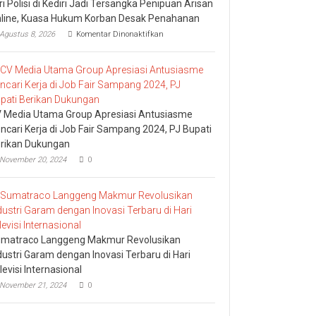
tri Polisi di Kediri Jadi Tersangka Penipuan Arisan
line, Kuasa Hukum Korban Desak Penahanan
pada
Agustus 8, 2026
Komentar Dinonaktifkan
Istri
Polisi
di
Kediri
Jadi
Tersangka
Penipuan
 Media Utama Group Apresiasi Antusiasme
Arisan
ncari Kerja di Job Fair Sampang 2024, PJ Bupati
Online,
rikan Dukungan
Kuasa
Hukum
November 20, 2024
0
Korban
Desak
Penahanan
matraco Langgeng Makmur Revolusikan
dustri Garam dengan Inovasi Terbaru di Hari
levisi Internasional
November 21, 2024
0