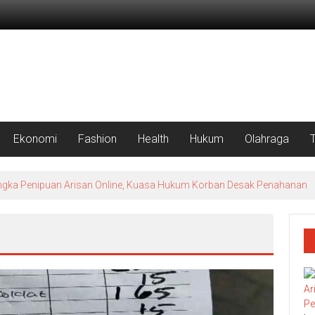
Ekonomi
Fashion
Health
Hukum
Olahraga
Tersangka Penipuan Arisan Online, Kuasa Hukum Korban Desak Penahanan