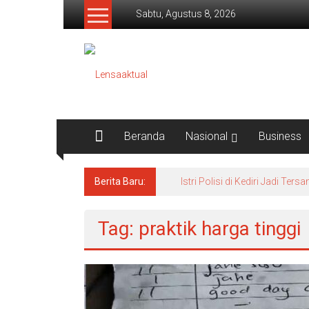
Lompat
Sabtu, Agustus 8, 2026
ke
konten
Lensaaktual
Beranda
Nasional
Business
Berita Baru:
Istri Polisi di Kediri Jadi 
Tag: praktik harga tinggi