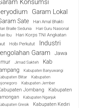
Garam Konsumsi
eryodium
Garam Lokal
Garam Sate
Hari Amal Bhakti
ari Braille Sedunia
Hari Guru Nasional
Hari Korps TNI Angkatan
ari Ibu
Industri
aut
Hobi Perkutut
engolahan Garam
Jawa
Kab
imur
Jimad Sakteh
ampang
Kabupaten Banyuwangi
abupaten Blitar
Kabupaten
ojonegoro
Kabupaten Jember
Kabupaten Jombang
Kabupaten
amongan
Kabupaten Nganjuk
Kabupaten Kediri
abupaten Gresik