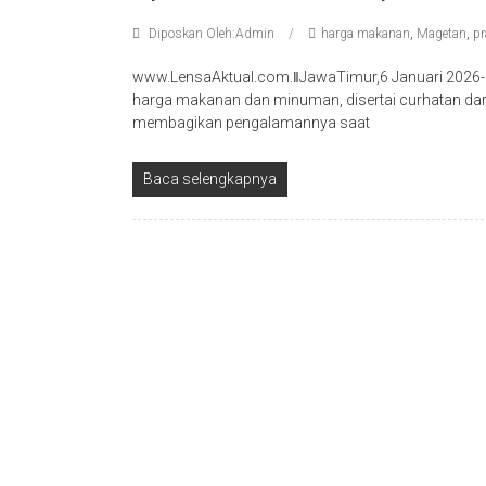
Diposkan Oleh:Admin
harga makanan
,
Magetan
,
pr
www.LensaAktual.com.ǁJawaTimur,6 Januari 2026-B
harga makanan dan minuman, disertai curhatan da
membagikan pengalamannya saat
Baca selengkapnya