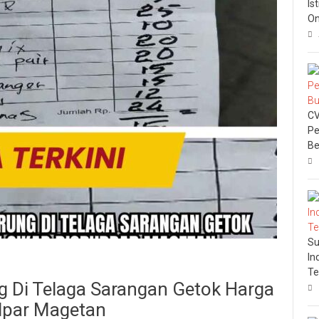
Is
On
CV
Pe
Be
Su
In
Te
 Di Telaga Sarangan Getok Harga
udpar Magetan