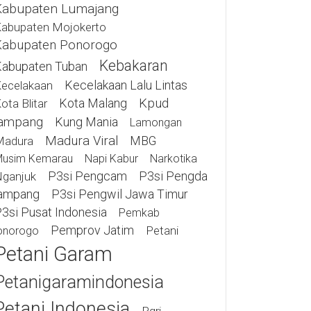
Kabupaten Lumajang
abupaten Mojokerto
Kabupaten Ponorogo
Kebakaran
abupaten Tuban
Kecelakaan Lalu Lintas
ecelakaan
Kota Malang
Kpud
ota Blitar
ampang
Kung Mania
Lamongan
Madura Viral
MBG
Madura
usim Kemarau
Napi Kabur
Narkotika
P3si Pengcam
P3si Pengda
ganjuk
ampang
P3si Pengwil Jawa Timur
3si Pusat Indonesia
Pemkab
Pemprov Jatim
Petani
onorogo
Petani Garam
Petanigaramindonesia
Petani Indonesia