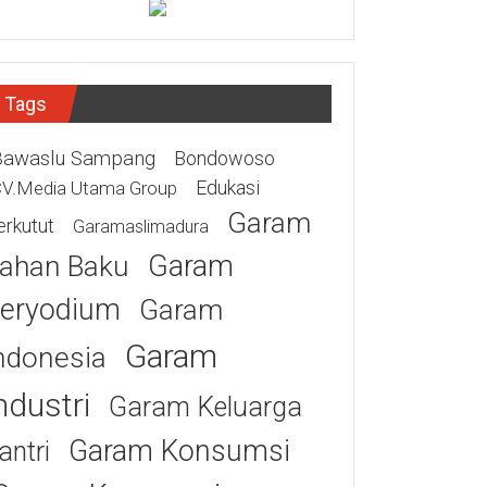
Tags
Bawaslu Sampang
Bondowoso
Edukasi
V.Media Utama Group
Garam
erkutut
Garamaslimadura
Garam
ahan Baku
eryodium
Garam
Garam
ndonesia
ndustri
Garam Keluarga
Garam Konsumsi
antri