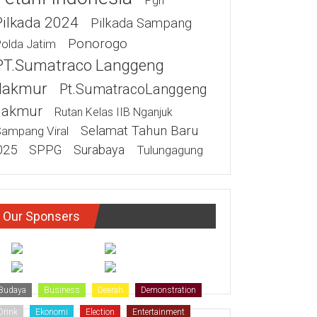
Pgri
Pilkada 2024
Pilkada Sampang
Ponorogo
olda Jatim
PT.Sumatraco Langgeng
akmur
Pt.SumatracoLanggeng
akmur
Rutan Kelas IIB Nganjuk
Selamat Tahun Baru
ampang Viral
025
SPPG
Surabaya
Tulungagung
Our Sponsers
Budaya
Business
Dearah
Demonstration
Drink
Ekonomi
Election
Entertainment