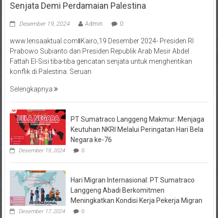
Senjata Demi Perdamaian Palestina
Desember 19, 2024
Admin
0
www.lensaaktual.comǁKairo,19 Desember 2024- Presiden RI
Prabowo Subianto dan Presiden Republik Arab Mesir Abdel
Fattah El-Sisi tiba-tiba gencatan senjata untuk menghentikan
konflik di Palestina. Seruan
Selengkapnya
PT Sumatraco Langgeng Makmur: Menjaga
Keutuhan NKRI Melalui Peringatan Hari Bela
Negara ke-76
Desember 19, 2024
0
Hari Migran Internasional: PT Sumatraco
Langgeng Abadi Berkomitmen
Meningkatkan Kondisi Kerja Pekerja Migran
Desember 17, 2024
0