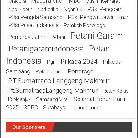
Madura Viral
MBG
Madura
Musim Kemarau
P3si Pengcam
Nganjuk
Napi Kabur
Narkotika
P3si Pengda Sampang
P3si Pengwil Jawa Timur
P3si Pusat Indonesia
Pemkab Ponorogo
Petani Garam
Pemprov Jatim
Petani
Petani
Petanigaramindonesia
Indonesia
Pilkada 2024
Pilkada
Pgri
Ponorogo
Sampang
Polda Jatim
PT.Sumatraco Langgeng Makmur
Pt.SumatracoLanggeng Makmur
Rutan Kelas
Selamat Tahun Baru
Sampang Viral
IIB Nganjuk
2025
SPPG
Surabaya
Tulungagung
Our Sponsers