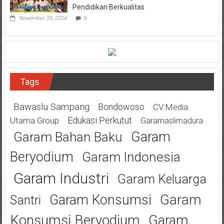
Pendidikan Berkualitas
November 25, 2024
0
Tags
Bawaslu Sampang
Bondowoso
CV.Media
Edukasi Perkutut
Utama Group
Garamaslimadura
Garam
Garam Bahan Baku
Beryodium
Garam Indonesia
Garam Industri
Garam Keluarga
Garam
Garam Konsumsi
Santri
Konsumsi Beryodium
Garam