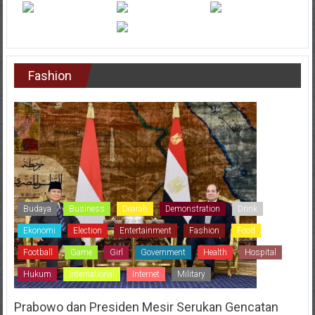
Fashion
Budaya
Business
Dearah
Demonstration
Drink
Ekonomi
Election
Entertainment
Fashion
Food
Football
Game
Girl
Government
Health
Hospital
Hukum
International
Internet
Military
Prabowo dan Presiden Mesir Serukan Gencatan