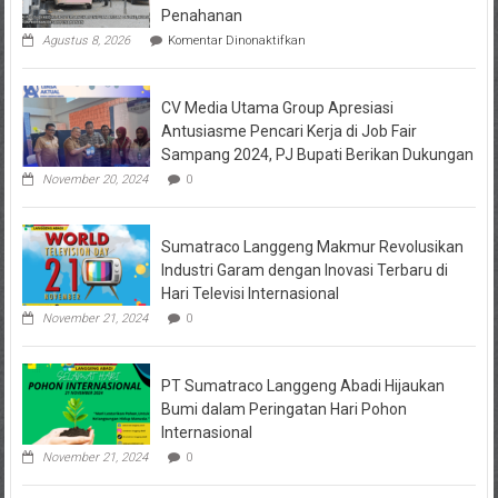
Penahanan
pada
Agustus 8, 2026
Komentar Dinonaktifkan
Istri
Polisi
di
CV Media Utama Group Apresiasi
Kediri
Jadi
Antusiasme Pencari Kerja di Job Fair
Tersangka
Sampang 2024, PJ Bupati Berikan Dukungan
Penipuan
Arisan
November 20, 2024
0
Online,
Kuasa
Hukum
Sumatraco Langgeng Makmur Revolusikan
Korban
Desak
Industri Garam dengan Inovasi Terbaru di
Penahanan
Hari Televisi Internasional
November 21, 2024
0
PT Sumatraco Langgeng Abadi Hijaukan
Bumi dalam Peringatan Hari Pohon
Internasional
November 21, 2024
0