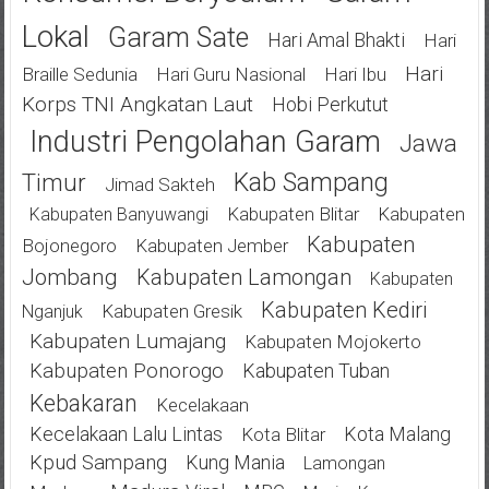
Lokal
Garam Sate
Hari Amal Bhakti
Hari
Hari
Braille Sedunia
Hari Guru Nasional
Hari Ibu
Korps TNI Angkatan Laut
Hobi Perkutut
Industri Pengolahan Garam
Jawa
Kab Sampang
Timur
Jimad Sakteh
Kabupaten Blitar
Kabupaten
Kabupaten Banyuwangi
Kabupaten
Bojonegoro
Kabupaten Jember
Jombang
Kabupaten Lamongan
Kabupaten
Kabupaten Kediri
Kabupaten Gresik
Nganjuk
Kabupaten Lumajang
Kabupaten Mojokerto
Kabupaten Ponorogo
Kabupaten Tuban
Kebakaran
Kecelakaan
Kecelakaan Lalu Lintas
Kota Malang
Kota Blitar
Kpud Sampang
Kung Mania
Lamongan