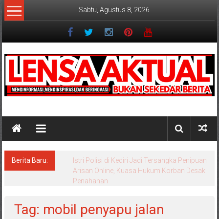
Lompat
Sabtu, Agustus 8, 2026
ke
konten
Lensaaktual
Berita Baru:
Istri Polisi di Kediri Jadi Tersangka Penipuan
Arisan Online, Kuasa Hukum Korban Desak
Penahanan
Tag: mobil penyapu jalan