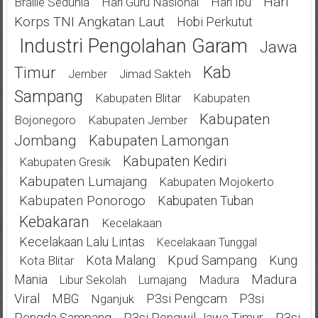
Hari
Braille Sedunia
Hari Guru Nasional
Hari Ibu
Korps TNI Angkatan Laut
Hobi Perkutut
Industri Pengolahan Garam
Jawa
Kab
Timur
Jimad Sakteh
Jember
Sampang
Kabupaten Blitar
Kabupaten
Kabupaten
Bojonegoro
Kabupaten Jember
Jombang
Kabupaten Lamongan
Kabupaten Kediri
Kabupaten Gresik
Kabupaten Lumajang
Kabupaten Mojokerto
Kabupaten Ponorogo
Kabupaten Tuban
Kebakaran
Kecelakaan
Kecelakaan Lalu Lintas
Kecelakaan Tunggal
Kota Malang
Kpud Sampang
Kung
Kota Blitar
Mania
Madura
Madura
Libur Sekolah
Lumajang
Viral
MBG
P3si Pengcam
P3si
Nganjuk
Pengda Sampang
P3si Pengwil Jawa Timur
P3si