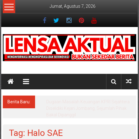
Lompat
Jumat, Agustus 7, 2026
ke
konten
Lensaaktual
Berita Baru:
Program Kampung Nelayan Merah Putih
Masuk Lamongan, Paciran & Brondong Jadi
Pusat Ekonomi Pesisir
Tag: Halo SAE