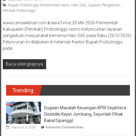
Bupati Probolinggo Mohammad Haris
,
Halo SAE
,
Layanan Pengaduan
,
Pemkab Probolinggo
www.LensaAktual.com.ǁJawaTimur,20 Mei 2026-Pemerintah
Kabupaten (Pemkab) Probolinggo resmi meluncurkan layanan
pengaduan masyarakat bernama Halo SAE pada Rabu (20/5/2026).
Peluncuran ini dilakukan di halaman Kantor Bupati Probolinggo
pada
Baca selengkapnya
Trending
Dugaan Masalah Keuangan KPRI Sejahtera
Diselidiki Kejari Jombang, Sejumlah Pihak
Bakal Dipanggil
pada
Agustus 6, 2026
Komentar Dinonaktifkan
Dugaan
Masalah