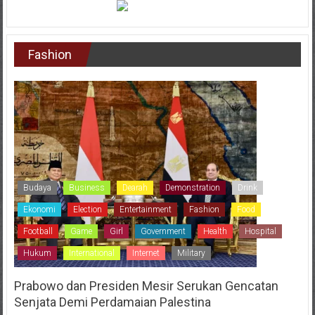
Fashion
Budaya
Business
Dearah
Demonstration
Drink
Ekonomi
Election
Entertainment
Fashion
Food
Football
Game
Girl
Government
Health
Hospital
Hukum
International
Internet
Military
Prabowo dan Presiden Mesir Serukan Gencatan
Senjata Demi Perdamaian Palestina