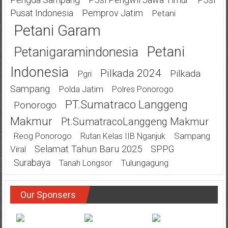
Pusat Indonesia
Pemprov Jatim
Petani
Petani Garam
Petani
Petanigaramindonesia
Indonesia
Pilkada 2024
Pilkada
Pgri
Sampang
Polda Jatim
Polres Ponorogo
PT.Sumatraco Langgeng
Ponorogo
Makmur
Pt.SumatracoLanggeng Makmur
Sampang
Reog Ponorogo
Rutan Kelas IIB Nganjuk
Selamat Tahun Baru 2025
SPPG
Viral
Surabaya
Tulungagung
Tanah Longsor
Our Sponsers