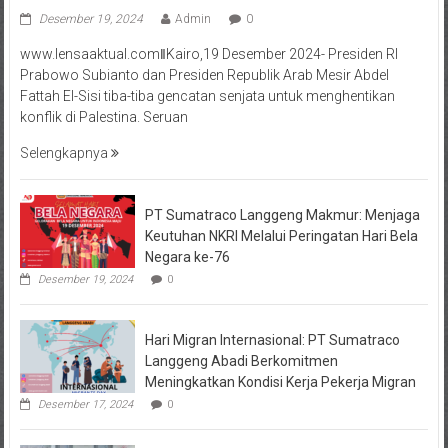
Desember 19, 2024
Admin
0
www.lensaaktual.comǁKairo,19 Desember 2024- Presiden RI
Prabowo Subianto dan Presiden Republik Arab Mesir Abdel
Fattah El-Sisi tiba-tiba gencatan senjata untuk menghentikan
konflik di Palestina. Seruan
Selengkapnya
PT Sumatraco Langgeng Makmur: Menjaga
Keutuhan NKRI Melalui Peringatan Hari Bela
Negara ke-76
Desember 19, 2024
0
Hari Migran Internasional: PT Sumatraco
Langgeng Abadi Berkomitmen
Meningkatkan Kondisi Kerja Pekerja Migran
Desember 17, 2024
0