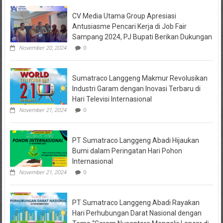
Keuangan
CV Media Utama Group Apresiasi
KPRI
Sejahtera
Antusiasme Pencari Kerja di Job Fair
Diselidiki
Sampang 2024, PJ Bupati Berikan Dukungan
Kejari
Jombang,
November 20, 2024
0
Sejumlah
Pihak
Bakal
Sumatraco Langgeng Makmur Revolusikan
Dipanggil
Industri Garam dengan Inovasi Terbaru di
Hari Televisi Internasional
November 21, 2024
0
PT Sumatraco Langgeng Abadi Hijaukan
Bumi dalam Peringatan Hari Pohon
Internasional
November 21, 2024
0
PT Sumatraco Langgeng Abadi Rayakan
Hari Perhubungan Darat Nasional dengan