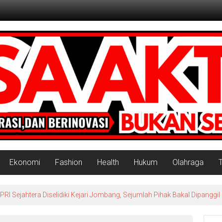
Ekonomi
Fashion
Health
Hukum
Olahraga
 Sejahtera Diselidiki Kejari Jombang, Sejumlah Pihak Bakal Dipanggil