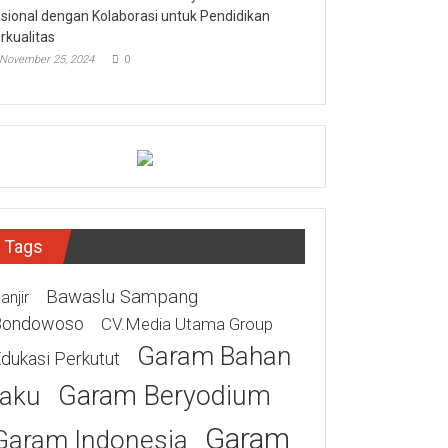
sional dengan Kolaborasi untuk Pendidikan
rkualitas
November 25, 2024
0
Tags
Bawaslu Sampang
anjir
Bondowoso
CV.Media Utama Group
Garam Bahan
dukasi Perkutut
Garam Beryodium
aku
Garam
Garam Indonesia