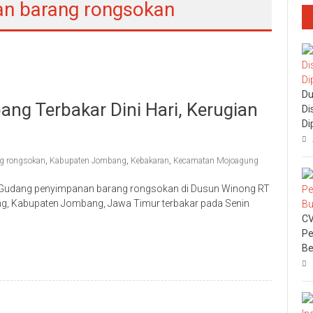
n barang rongsokan
Du
g Terbakar Dini Hari, Kerugian
Di
Di
g rongsokan
,
Kabupaten Jombang
,
Kebakaran
,
Kecamatan Mojoagung
Gudang penyimpanan barang rongsokan di Dusun Winong RT
, Kabupaten Jombang, Jawa Timur terbakar pada Senin
CV
Pe
Be