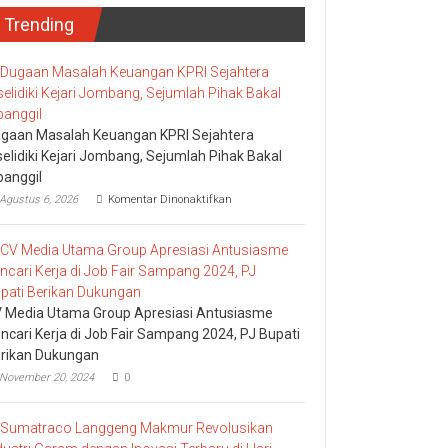
Trending
gaan Masalah Keuangan KPRI Sejahtera
selidiki Kejari Jombang, Sejumlah Pihak Bakal
panggil
pada
Agustus 6, 2026
Komentar Dinonaktifkan
Dugaan
Masalah
Keuangan
KPRI
Sejahtera
Diselidiki
Kejari
 Media Utama Group Apresiasi Antusiasme
Jombang,
ncari Kerja di Job Fair Sampang 2024, PJ Bupati
Sejumlah
rikan Dukungan
Pihak
Bakal
November 20, 2024
0
Dipanggil