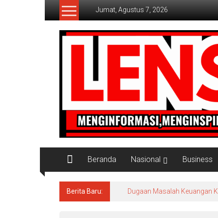
Lompat
Jumat, Agustus 7, 2026
ke
konten
Lensaaktual
Beranda
Nasional
Business
Berita Baru:
Dugaan Masalah Keuangan KPRI