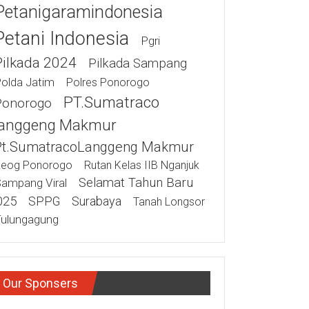
Petanigaramindonesia
Petani Indonesia
Pgri
Pilkada 2024
Pilkada Sampang
olda Jatim
Polres Ponorogo
PT.Sumatraco
Ponorogo
anggeng Makmur
Pt.SumatracoLanggeng Makmur
eog Ponorogo
Rutan Kelas IIB Nganjuk
Selamat Tahun Baru
ampang Viral
025
SPPG
Surabaya
Tanah Longsor
ulungagung
Our Sponsers