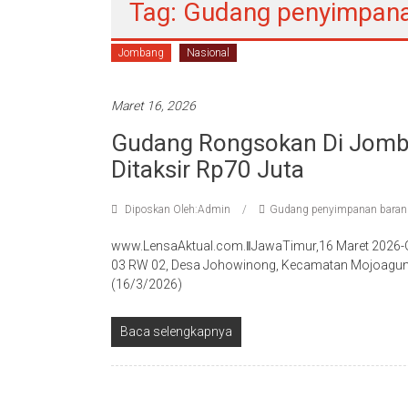
Tag: Gudang penyimpana
Jombang
Nasional
Maret 16, 2026
Gudang Rongsokan Di Jomban
Ditaksir Rp70 Juta
Diposkan Oleh:Admin
Gudang penyimpanan baran
www.LensaAktual.com.ǁJawaTimur,16 Maret 2026-
03 RW 02, Desa Johowinong, Kecamatan Mojoagung
(16/3/2026)
Baca selengkapnya