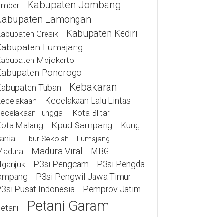
Kabupaten Jombang
ember
Kabupaten Lamongan
Kabupaten Kediri
abupaten Gresik
Kabupaten Lumajang
abupaten Mojokerto
Kabupaten Ponorogo
Kebakaran
abupaten Tuban
Kecelakaan Lalu Lintas
ecelakaan
Kota Blitar
ecelakaan Tunggal
ota Malang
Kpud Sampang
Kung
ania
Libur Sekolah
Lumajang
Madura Viral
MBG
Madura
P3si Pengcam
P3si Pengda
ganjuk
ampang
P3si Pengwil Jawa Timur
3si Pusat Indonesia
Pemprov Jatim
Petani Garam
etani