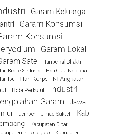
ndustri
Garam Keluarga
Garam Konsumsi
antri
Garam Konsumsi
eryodium
Garam Lokal
Garam Sate
Hari Amal Bhakti
ari Braille Sedunia
Hari Guru Nasional
Hari Korps TNI Angkatan
ari Ibu
Industri
aut
Hobi Perkutut
engolahan Garam
Jawa
Kab
imur
Jimad Sakteh
Jember
ampang
Kabupaten Blitar
abupaten Bojonegoro
Kabupaten