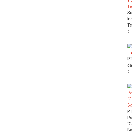
Su
In
Te
PT
da
PT
Pe
“G
Ba