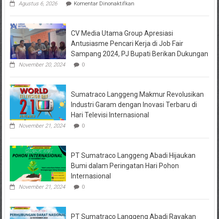
pada
Agustus 6, 2026
Komentar Dinonaktifkan
Dugaan
Masalah
Keuangan
CV Media Utama Group Apresiasi
KPRI
Sejahtera
Antusiasme Pencari Kerja di Job Fair
Diselidiki
Sampang 2024, PJ Bupati Berikan Dukungan
Kejari
Jombang,
November 20, 2024
0
Sejumlah
Pihak
Bakal
Sumatraco Langgeng Makmur Revolusikan
Dipanggil
Industri Garam dengan Inovasi Terbaru di
Hari Televisi Internasional
November 21, 2024
0
PT Sumatraco Langgeng Abadi Hijaukan
Bumi dalam Peringatan Hari Pohon
Internasional
November 21, 2024
0
PT Sumatraco Langgeng Abadi Rayakan