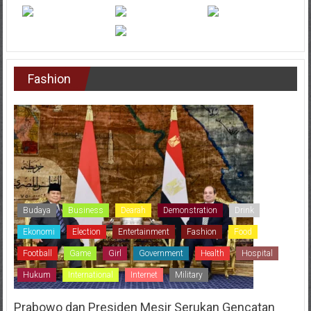
Fashion
Budaya
Business
Dearah
Demonstration
Drink
Ekonomi
Election
Entertainment
Fashion
Food
Football
Game
Girl
Government
Health
Hospital
Hukum
International
Internet
Military
Prabowo dan Presiden Mesir Serukan Gencatan