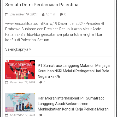
Senjata Demi Perdamaian Palestina
Desember 19, 2024
Admin
0
www.lensaaktual.comǁKairo,19 Desember 2024- Presiden RI
Prabowo Subianto dan Presiden Republik Arab Mesir Abdel
Fattah El-Sisi tiba-tiba gencatan senjata untuk menghentikan
konflik di Palestina. Seruan
Selengkapnya
PT Sumatraco Langgeng Makmur: Menjaga
Keutuhan NKRI Melalui Peringatan Hari Bela
Negara ke-76
Desember 19, 2024
0
Hari Migran Internasional: PT Sumatraco
Langgeng Abadi Berkomitmen
Meningkatkan Kondisi Kerja Pekerja Migran
Desember 17, 2024
0