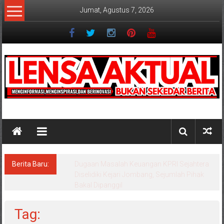
Lompat
Jumat, Agustus 7, 2026
ke
konten
Lensaaktual
Berita Baru:
Program Kampung Nelayan Merah Putih
Masuk Lamongan, Paciran & Brondong Jadi
Pusat Ekonomi Pesisir
Tag: