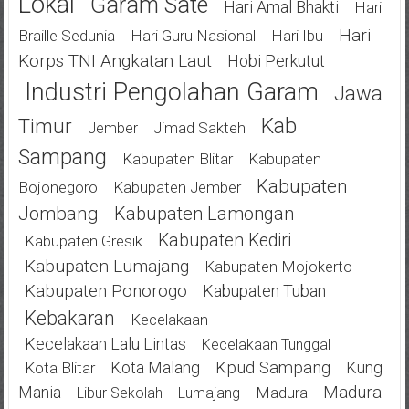
Lokal
Garam Sate
Hari Amal Bhakti
Hari
Hari
Braille Sedunia
Hari Guru Nasional
Hari Ibu
Korps TNI Angkatan Laut
Hobi Perkutut
Industri Pengolahan Garam
Jawa
Kab
Timur
Jimad Sakteh
Jember
Sampang
Kabupaten Blitar
Kabupaten
Kabupaten
Bojonegoro
Kabupaten Jember
Jombang
Kabupaten Lamongan
Kabupaten Kediri
Kabupaten Gresik
Kabupaten Lumajang
Kabupaten Mojokerto
Kabupaten Ponorogo
Kabupaten Tuban
Kebakaran
Kecelakaan
Kecelakaan Lalu Lintas
Kecelakaan Tunggal
Kota Malang
Kpud Sampang
Kung
Kota Blitar
Mania
Madura
Madura
Libur Sekolah
Lumajang