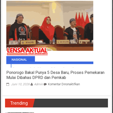
MBG
Dihentikan
saat
Libur
Sekolah,
Pengelola
Dapur
Jatim
Kelimpungan,
Takut
Tak
Bisa
Nyicil
Ponorogo Bakal Punya 5 Desa Baru, Proses Pemekaran
Mulai Dibahas DPRD dan Pemkab
pada
Juni 10, 2026
Admin
Komentar Dinonaktifkan
Ponorogo
Bakal
Punya
Trending
5
Desa
Baru,