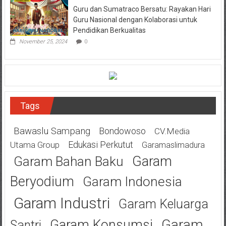
Guru dan Sumatraco Bersatu: Rayakan Hari
Guru Nasional dengan Kolaborasi untuk
Pendidikan Berkualitas
November 25, 2024
0
Tags
Bawaslu Sampang
Bondowoso
CV.Media
Edukasi Perkutut
Utama Group
Garamaslimadura
Garam
Garam Bahan Baku
Beryodium
Garam Indonesia
Garam Industri
Garam Keluarga
Garam
Garam Konsumsi
Santri