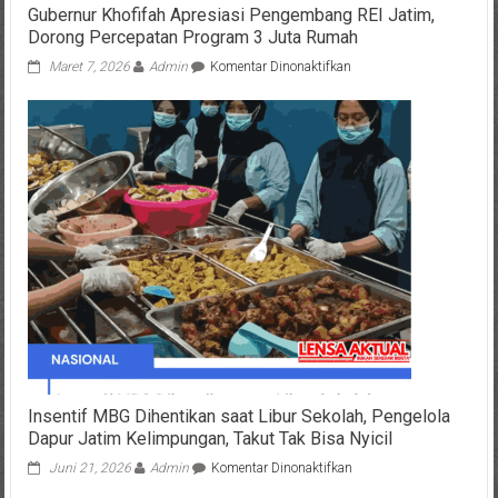
Gubernur Khofifah Apresiasi Pengembang REI Jatim,
Dorong Percepatan Program 3 Juta Rumah
pada
Maret 7, 2026
Admin
Komentar Dinonaktifkan
Gubernur
Khofifah
Apresiasi
Pengembang
REI
Jatim,
Dorong
Percepatan
Program
3
Juta
Rumah
Insentif MBG Dihentikan saat Libur Sekolah, Pengelola
Dapur Jatim Kelimpungan, Takut Tak Bisa Nyicil
pada
Juni 21, 2026
Admin
Komentar Dinonaktifkan
Insentif