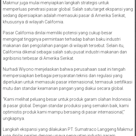
Makmur juga mulai menyiapkan langkah strategis untuk
memperluas penetrasi pasar global. Salah satu target ekspansi yang
sedang dipersiapkan adalah memasuki pasar di Amerika Serikat,
khususnya di wilayah California.
Pasar California dinilai memiliki potensi yang cukup besar
mengingat tingginya permintaan terhadap bahan baku industri
makanan dan pengolahan pangan di wilayah tersebut. Selain itu,
California dikenal sebagai salah satu pusat industri makanan dan
agribisnis terbesar di Amerika Serikat.
Nurhadi Wiyono menjelaskan bahwa perusahaan saat ini tengah
mempersiapkan berbagai persyaratan teknis dan regulasi yang
diperlukan untuk memasuki pasar internasional, termasuk sertifikasi
mutu dan standar keamanan pangan yang diakui secara global.
“Kami melihat peluang besar untuk produk garam olahan Indonesia
di pasar global. Dengan standar produksi yang semakin baik, kami
optimistis produk kami mampu bersaing di pasar internasional,”
ungkapnya.
Langkah ekspansi yang dilakukan PT. Sumatraco Langgeng Makmur
juga dinilai sejalan dengan upaya penguatan industri garam