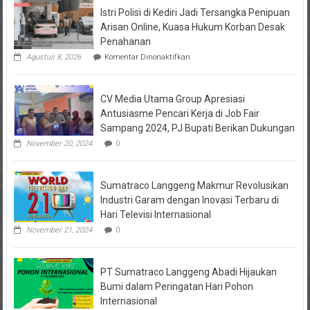
Proses
Istri Polisi di Kediri Jadi Tersangka Penipuan
Pemekaran
Arisan Online, Kuasa Hukum Korban Desak
Mulai
Penahanan
Dibahas
pada
Agustus 8, 2026
Komentar Dinonaktifkan
DPRD
Istri
dan
Polisi
Pemkab
di
CV Media Utama Group Apresiasi
Kediri
Jadi
Antusiasme Pencari Kerja di Job Fair
Tersangka
Sampang 2024, PJ Bupati Berikan Dukungan
Penipuan
Arisan
November 20, 2024
0
Online,
Kuasa
Hukum
Sumatraco Langgeng Makmur Revolusikan
Korban
Desak
Industri Garam dengan Inovasi Terbaru di
Penahanan
Hari Televisi Internasional
November 21, 2024
0
PT Sumatraco Langgeng Abadi Hijaukan
Bumi dalam Peringatan Hari Pohon
Internasional