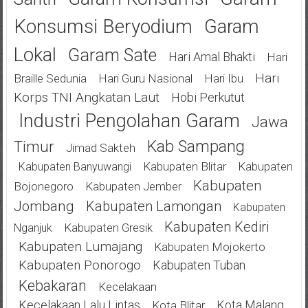
Konsumsi Beryodium
Garam
Lokal
Garam Sate
Hari Amal Bhakti
Hari
Hari
Braille Sedunia
Hari Guru Nasional
Hari Ibu
Korps TNI Angkatan Laut
Hobi Perkutut
Industri Pengolahan Garam
Jawa
Kab Sampang
Timur
Jimad Sakteh
Kabupaten Blitar
Kabupaten
Kabupaten Banyuwangi
Kabupaten
Bojonegoro
Kabupaten Jember
Jombang
Kabupaten Lamongan
Kabupaten
Kabupaten Kediri
Kabupaten Gresik
Nganjuk
Kabupaten Lumajang
Kabupaten Mojokerto
Kabupaten Ponorogo
Kabupaten Tuban
Kebakaran
Kecelakaan
Kecelakaan Lalu Lintas
Kota Malang
Kota Blitar