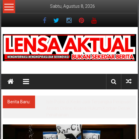
Lompat
Sabtu, Agustus 8, 2026
ke
konten
Lensaaktual
Berita Baru:
Dugaan Masalah Keuangan KPRI Sejahtera
Diselidiki Kejari Jombang, Sejumlah Pihak
Bakal Dipanggil