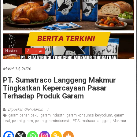
Nasional
Surabaya
Maret 14, 2026
PT. Sumatraco Langgeng Makmur
Tingkatkan Kepercayaan Pasar
Terhadap Produk Garam
Diposkan Oleh:Admin
garam bahan baku
,
garam industri
,
garam konsumsi beryodium
,
garam
lokal
,
petani garam
,
petanigaramindonesia
,
PT.Sumatraco Langgeng Makmur