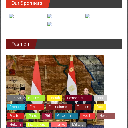
Our Sponsers
Fashion
Budaya
Business
Dearah
Demonstration
Drink
Ekonomi
Election
Entertainment
Fashion
Food
Football
Game
Girl
Government
Health
Hospital
Hukum
International
Internet
Military