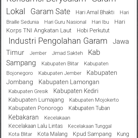
Lokal
Garam Sate
Hari Amal Bhakti
Hari
Hari
Braille Sedunia
Hari Guru Nasional
Hari Ibu
Korps TNI Angkatan Laut
Hobi Perkutut
Industri Pengolahan Garam
Jawa
Kab
Timur
Jimad Sakteh
Jember
Sampang
Kabupaten Blitar
Kabupaten
Kabupaten
Bojonegoro
Kabupaten Jember
Jombang
Kabupaten Lamongan
Kabupaten Kediri
Kabupaten Gresik
Kabupaten Lumajang
Kabupaten Mojokerto
Kabupaten Ponorogo
Kabupaten Tuban
Kebakaran
Kecelakaan
Kecelakaan Lalu Lintas
Kecelakaan Tunggal
Kota Malang
Kpud Sampang
Kung
Kota Blitar