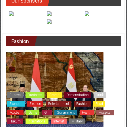
Our Sponsers
Fashion
Budaya
Business
Dearah
Demonstration
Drink
Ekonomi
Election
Entertainment
Fashion
Food
Football
Game
Girl
Government
Health
Hospital
Hukum
International
Internet
Military