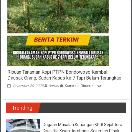
Nasional,
Halodoc
Gelar
Cek
Kesehatan
Gratis
Ribuan Tanaman Kopi PTPN Bondowoso Kembali
Dirusak Orang, Sudah Kasus ke 7 Tapi Belum Terungkap
pada
Desember 20, 2025
Admin
Komentar Dinonaktifkan
Ribuan
Tanaman
Kopi
Trending
PTPN
Bondowoso
Kembali
Dirusak
Dugaan Masalah Keuangan KPRI Sejahtera
Orang,
Diselidiki Kejari Jombang, Sejumlah Pihak