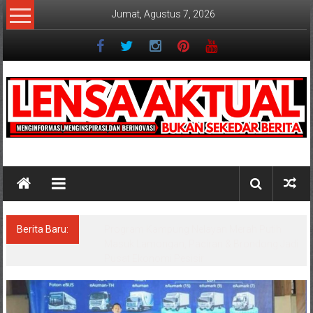
Lompat
Jumat, Agustus 7, 2026
ke
konten
Lensaaktual
Berita Baru:
Program Kampung Nelayan Merah Putih
Masuk Lamongan, Paciran & Brondong Jadi
Pusat Ekonomi Pesisir