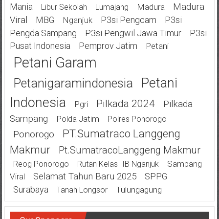
Mania
Madura
Madura
Libur Sekolah
Lumajang
Viral
MBG
P3si Pengcam
P3si
Nganjuk
Pengda Sampang
P3si Pengwil Jawa Timur
P3si
Pusat Indonesia
Pemprov Jatim
Petani
Petani Garam
Petani
Petanigaramindonesia
Indonesia
Pilkada 2024
Pilkada
Pgri
Sampang
Polda Jatim
Polres Ponorogo
PT.Sumatraco Langgeng
Ponorogo
Makmur
Pt.SumatracoLanggeng Makmur
Sampang
Reog Ponorogo
Rutan Kelas IIB Nganjuk
Selamat Tahun Baru 2025
SPPG
Viral
Surabaya
Tulungagung
Tanah Longsor