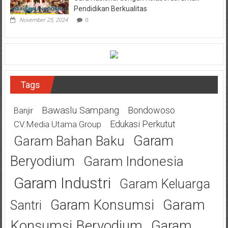
Pendidikan Berkualitas
November 25, 2024
0
Tags
Bawaslu Sampang
Bondowoso
Banjir
Edukasi Perkutut
CV.Media Utama Group
Garam
Garam Bahan Baku
Beryodium
Garam Indonesia
Garam Industri
Garam Keluarga
Garam
Garam Konsumsi
Santri
Konsumsi Beryodium
Garam