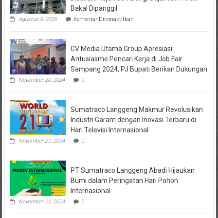
Sudah
Bakal Dipanggil
Kasus
pada
Agustus 6, 2026
Komentar Dinonaktifkan
ke
Dugaan
7
Masalah
Tapi
Keuangan
Belum
CV Media Utama Group Apresiasi
KPRI
Terungkap
Sejahtera
Antusiasme Pencari Kerja di Job Fair
Diselidiki
Sampang 2024, PJ Bupati Berikan Dukungan
Kejari
Jombang,
November 20, 2024
0
Sejumlah
Pihak
Bakal
Sumatraco Langgeng Makmur Revolusikan
Dipanggil
Industri Garam dengan Inovasi Terbaru di
Hari Televisi Internasional
November 21, 2024
0
PT Sumatraco Langgeng Abadi Hijaukan
Bumi dalam Peringatan Hari Pohon
Internasional
November 21, 2024
0