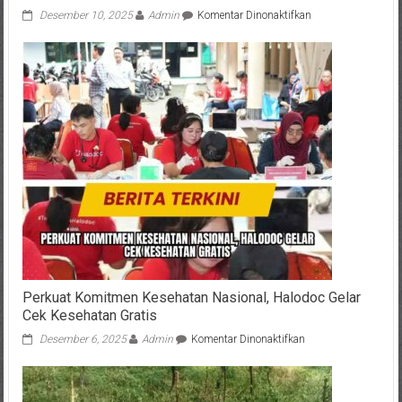
pada
Desember 10, 2025
Admin
Komentar Dinonaktifkan
Total
Rp1,05
M
Kekayaan
AKBP
Tanasale,
Harta
Terbesar
dari
Aset
Tanah
&
Bangunan,
Tak
Berutang
Perkuat Komitmen Kesehatan Nasional, Halodoc Gelar
Cek Kesehatan Gratis
pada
Desember 6, 2025
Admin
Komentar Dinonaktifkan
Perkuat
Komitmen
Kesehatan