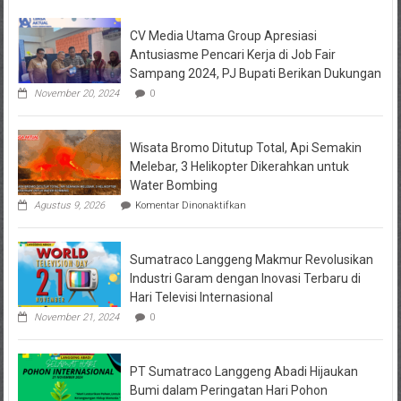
CV Media Utama Group Apresiasi
Antusiasme Pencari Kerja di Job Fair
Sampang 2024, PJ Bupati Berikan Dukungan
November 20, 2024
0
Wisata Bromo Ditutup Total, Api Semakin
Melebar, 3 Helikopter Dikerahkan untuk
Water Bombing
pada
Agustus 9, 2026
Komentar Dinonaktifkan
Wisata
Bromo
Ditutup
Sumatraco Langgeng Makmur Revolusikan
Total,
Api
Industri Garam dengan Inovasi Terbaru di
Semakin
Hari Televisi Internasional
Melebar,
3
November 21, 2024
0
Helikopter
Dikerahkan
untuk
PT Sumatraco Langgeng Abadi Hijaukan
Water
Bombing
Bumi dalam Peringatan Hari Pohon