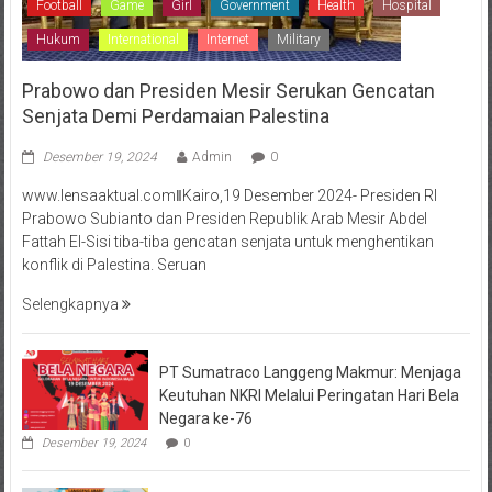
Football
Game
Girl
Government
Health
Hospital
Hukum
International
Internet
Military
Prabowo dan Presiden Mesir Serukan Gencatan
Senjata Demi Perdamaian Palestina
Desember 19, 2024
Admin
0
www.lensaaktual.comǁKairo,19 Desember 2024- Presiden RI
Prabowo Subianto dan Presiden Republik Arab Mesir Abdel
Fattah El-Sisi tiba-tiba gencatan senjata untuk menghentikan
konflik di Palestina. Seruan
Selengkapnya
PT Sumatraco Langgeng Makmur: Menjaga
Keutuhan NKRI Melalui Peringatan Hari Bela
Negara ke-76
Desember 19, 2024
0