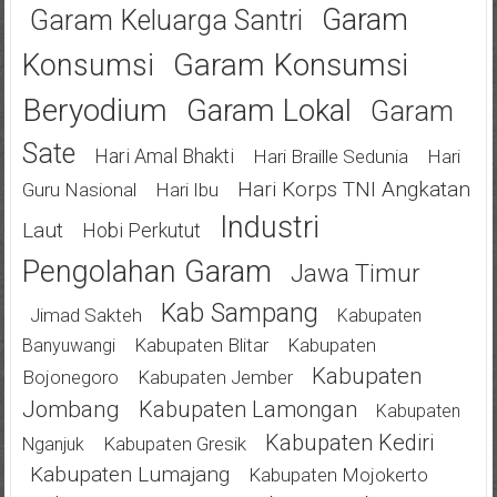
Garam
Garam Keluarga Santri
Garam Konsumsi
Konsumsi
Beryodium
Garam Lokal
Garam
Sate
Hari Amal Bhakti
Hari Braille Sedunia
Hari
Hari Korps TNI Angkatan
Guru Nasional
Hari Ibu
Industri
Laut
Hobi Perkutut
Pengolahan Garam
Jawa Timur
Kab Sampang
Jimad Sakteh
Kabupaten
Kabupaten Blitar
Kabupaten
Banyuwangi
Kabupaten
Bojonegoro
Kabupaten Jember
Jombang
Kabupaten Lamongan
Kabupaten
Kabupaten Kediri
Kabupaten Gresik
Nganjuk
Kabupaten Lumajang
Kabupaten Mojokerto