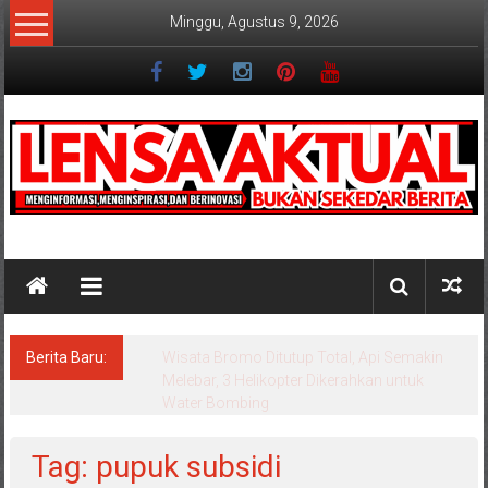
Lompat
Minggu, Agustus 9, 2026
ke
konten
Lensaaktual
Berita Baru:
Istri Polisi di Kediri Jadi Tersangka Penipuan
Arisan Online, Kuasa Hukum Korban Desak
Penahanan
Tag: pupuk subsidi