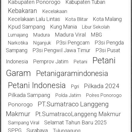
Kabupaten Ponorogo
Kabupaten Tuban
Kebakaran
Kecelakaan
Kecelakaan Lalu Lintas
Kota Malang
Kota Blitar
Kpud Sampang
Kung Mania
Libur Sekolah
Madura Viral
MBG
Madura
Lumajang
P3si Pengcam
P3si Pengda
Nganjuk
Narkotika
Sampang
P3si Pengwil Jawa Timur
P3si Pusat
Petani
Indonesia
Pemprov Jatim
Petani
Garam
Petanigaramindonesia
Petani Indonesia
Pilkada 2024
Pgri
Pilkada Sampang
Polda Jatim
Polres Ponorogo
PT.Sumatraco Langgeng
Ponorogo
Makmur
Pt.SumatracoLanggeng Makmur
Selamat Tahun Baru 2025
Sampang Viral
SPPG
Surabaya
Tulungagung