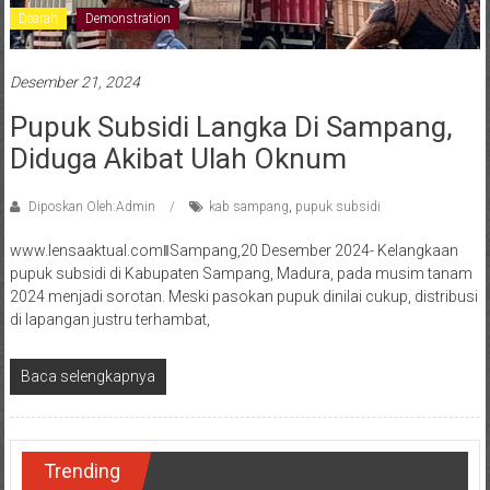
Dearah
Demonstration
Desember 21, 2024
Pupuk Subsidi Langka Di Sampang,
Diduga Akibat Ulah Oknum
Diposkan Oleh:Admin
kab sampang
,
pupuk subsidi
www.lensaaktual.comǁSampang,20 Desember 2024- Kelangkaan
pupuk subsidi di Kabupaten Sampang, Madura, pada musim tanam
2024 menjadi sorotan. Meski pasokan pupuk dinilai cukup, distribusi
di lapangan justru terhambat,
Baca selengkapnya
Trending