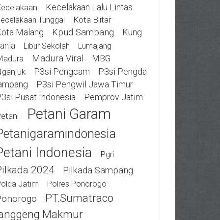
Kecelakaan Lalu Lintas
ecelakaan
Kota Blitar
ecelakaan Tunggal
ota Malang
Kpud Sampang
Kung
ania
Libur Sekolah
Lumajang
Madura Viral
MBG
Madura
P3si Pengcam
P3si Pengda
ganjuk
ampang
P3si Pengwil Jawa Timur
3si Pusat Indonesia
Pemprov Jatim
Petani Garam
etani
Petanigaramindonesia
Petani Indonesia
Pgri
Pilkada 2024
Pilkada Sampang
olda Jatim
Polres Ponorogo
PT.Sumatraco
Ponorogo
anggeng Makmur