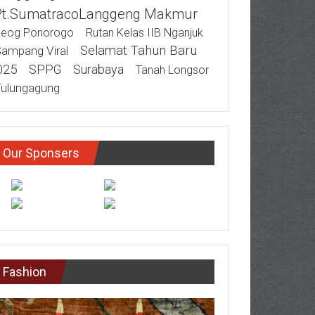
Pt.SumatracoLanggeng Makmur
eog Ponorogo
Rutan Kelas IIB Nganjuk
Selamat Tahun Baru
ampang Viral
025
SPPG
Surabaya
Tanah Longsor
ulungagung
Our Sponsers
Fashion