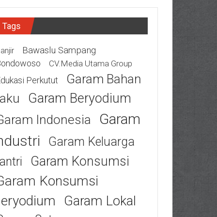
Tags
Bawaslu Sampang
anjir
Bondowoso
CV.Media Utama Group
Garam Bahan
dukasi Perkutut
Garam Beryodium
aku
Garam
Garam Indonesia
ndustri
Garam Keluarga
Garam Konsumsi
antri
Garam Konsumsi
eryodium
Garam Lokal