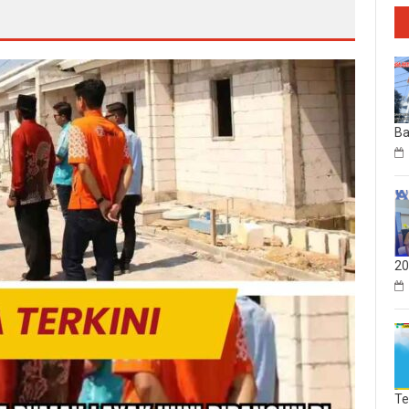
Ba
20
Te