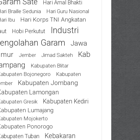
Garam Sate
Hari Amal Bhakti
ari Braille Sedunia
Hari Guru Nasional
Hari Korps TNI Angkatan
ari Ibu
Industri
aut
Hobi Perkutut
engolahan Garam
Jawa
Kab
imur
Jimad Sakteh
Jember
ampang
Kabupaten Blitar
abupaten Bojonegoro
Kabupaten
Kabupaten Jombang
ember
Kabupaten Lamongan
Kabupaten Kediri
abupaten Gresik
Kabupaten Lumajang
abupaten Mojokerto
Kabupaten Ponorogo
Kebakaran
abupaten Tuban