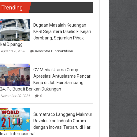
Trending
Dugaan Masalah Keuangan
KPRI Sejahtera Diselidiki Kejari
Jombang, Sejumlah Pihak
kal Dipanggil
pada
Agustus 6, 2026
Komentar Dinonaktifkan
Dugaan
Masalah
Keuangan
CV Media Utama Group
KPRI
Sejahtera
Apresiasi Antusiasme Pencari
Diselidiki
Kerja di Job Fair Sampang
Kejari
24, PJ Bupati Berikan Dukungan
Jombang,
Sejumlah
November 20, 2024
0
Pihak
Bakal
Dipanggil
Sumatraco Langgeng Makmur
Revolusikan Industri Garam
dengan Inovasi Terbaru di Hari
levisi Internasional