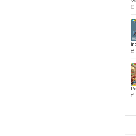
Su
In
Pe