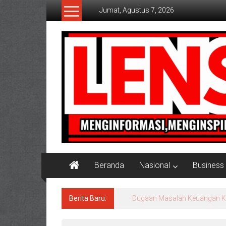
Lompat
Jumat, Agustus 7, 2026
ke
konten
Lensaaktual
Beranda
Nasional
Business
Berita Baru:
Program Kampung Nelayan Me