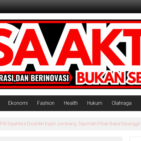
Ekonomi
Fashion
Health
Hukum
Olahraga
rah Putih Masuk Lamongan, Paciran & Brondong Jadi Pusat Ekonomi 