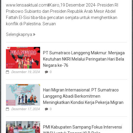
www.lensaaktual.comǁKairo,19 Desember 2024- Presiden RI
Prabowo Subianto dan Presiden Republik Arab Mesir Abdel
Fattah El-Sisi tiba-tiba gencatan senjata untuk menghentikan
konflik di Palestina. Seruan
Selengkapnya
PT Sumatraco Langgeng Makmur: Menjaga
Keutuhan NKRI Melalui Peringatan Hari Bela
Negara ke-76
Desember 19, 2024
0
Hari Migran Internasional: PT Sumatraco
Langgeng Abadi Berkomitmen
Meningkatkan Kondisi Kerja Pekerja Migran
Desember 17, 2024
0
PMI Kabupaten Sampang Fokus Intervensi