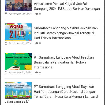
Sejahtera
Antusiasme Pencari Kerja di Job Fair
Diselidiki
Sampang 2024, PJ Bupati Berikan Dukungan
Kejari
Jombang,
November 20, 2024
0
Sejumlah
Pihak
Bakal
Sumatraco Langgeng Makmur Revolusikan
Dipanggil
Industri Garam dengan Inovasi Terbaru di
Hari Televisi Internasional
November 21, 2024
0
PT Sumatraco Langgeng Abadi Hijaukan
Bumi dalam Peringatan Hari Pohon
Internasional
November 21, 2024
0
PT Sumatraco Langgeng Abadi Rayakan
Hari Perhubungan Darat Nasional dengan
Tema “Garam Nusantara Mengalir Lancar di
Jalan yang Baik”