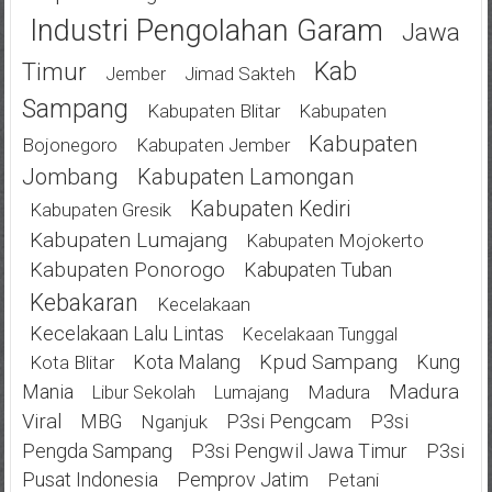
Industri Pengolahan Garam
Jawa
Kab
Timur
Jimad Sakteh
Jember
Sampang
Kabupaten Blitar
Kabupaten
Kabupaten
Bojonegoro
Kabupaten Jember
Jombang
Kabupaten Lamongan
Kabupaten Kediri
Kabupaten Gresik
Kabupaten Lumajang
Kabupaten Mojokerto
Kabupaten Ponorogo
Kabupaten Tuban
Kebakaran
Kecelakaan
Kecelakaan Lalu Lintas
Kecelakaan Tunggal
Kota Malang
Kpud Sampang
Kung
Kota Blitar
Mania
Madura
Madura
Libur Sekolah
Lumajang
Viral
MBG
P3si Pengcam
P3si
Nganjuk
Pengda Sampang
P3si Pengwil Jawa Timur
P3si
Pusat Indonesia
Pemprov Jatim
Petani