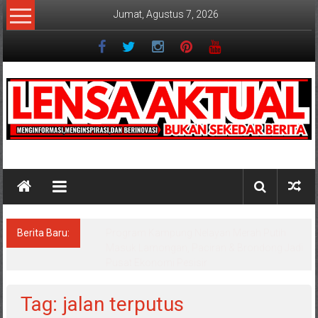
Lompat
Jumat, Agustus 7, 2026
ke
konten
Lensaaktual
Berita Baru:
Program Kampung Nelayan Merah Putih
Masuk Lamongan, Paciran & Brondong Jadi
Pusat Ekonomi Pesisir
Tag: jalan terputus