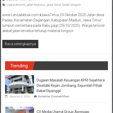
cuaca ekstrim
,
jalan terputus
,
jawa timur
,
tanah longsor
www.LensaAktual.com.ǁJawaTimur,29 Oktober 2025-Jalan desa
Padas, Kecamatan Dagangan, Kabupaten Madiun, Jawa Timur
lumpuh sementara pada Rabu pagi (29/10/2025). Warga terisolir
akibat jalan tersebut tertutup material longsor.
Baca selengkapnya
Trending
Dugaan Masalah Keuangan KPRI Sejahtera
Diselidiki Kejari Jombang, Sejumlah Pihak
Bakal Dipanggil
pada
Agustus 6, 2026
Komentar Dinonaktifkan
Dugaan
Masalah
Keuangan
CV Media Utama Group Apresiasi
KPRI