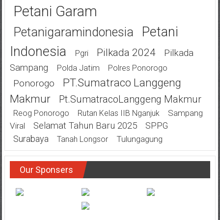
Petani Garam
Petani
Petanigaramindonesia
Indonesia
Pilkada 2024
Pilkada
Pgri
Sampang
Polda Jatim
Polres Ponorogo
PT.Sumatraco Langgeng
Ponorogo
Makmur
Pt.SumatracoLanggeng Makmur
Sampang
Reog Ponorogo
Rutan Kelas IIB Nganjuk
Selamat Tahun Baru 2025
SPPG
Viral
Surabaya
Tulungagung
Tanah Longsor
Our Sponsers