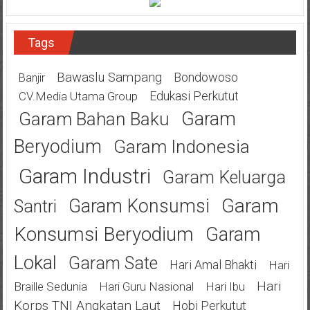
Tags
Bawaslu Sampang
Bondowoso
Banjir
Edukasi Perkutut
CV.Media Utama Group
Garam
Garam Bahan Baku
Beryodium
Garam Indonesia
Garam Industri
Garam Keluarga
Garam
Garam Konsumsi
Santri
Konsumsi Beryodium
Garam
Lokal
Garam Sate
Hari Amal Bhakti
Hari
Hari
Braille Sedunia
Hari Guru Nasional
Hari Ibu
Korps TNI Angkatan Laut
Hobi Perkutut