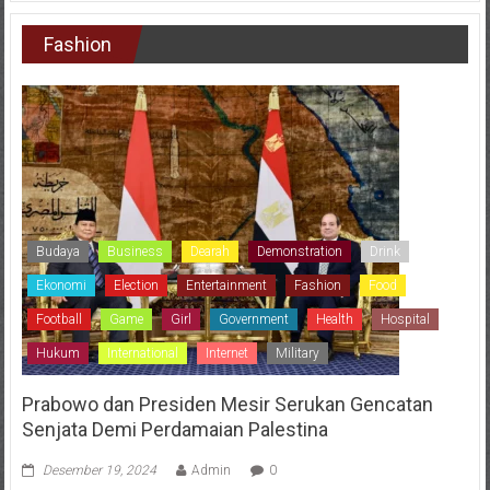
Fashion
Budaya
Business
Dearah
Demonstration
Drink
Ekonomi
Election
Entertainment
Fashion
Food
Football
Game
Girl
Government
Health
Hospital
Hukum
International
Internet
Military
Prabowo dan Presiden Mesir Serukan Gencatan
Senjata Demi Perdamaian Palestina
Desember 19, 2024
Admin
0