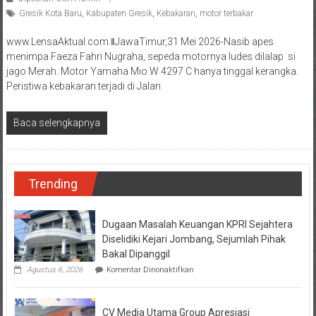
Gresik Kota Baru
,
Kabupaten Gresik
,
Kebakaran
,
motor terbakar
www.LensaAktual.com.ǁJawaTimur,31 Mei 2026-Nasib apes
menimpa Faeza Fahri Nugraha, sepeda motornya ludes dilalap si
jago Merah. Motor Yamaha Mio W 4297 C hanya tinggal kerangka.
Peristiwa kebakaran terjadi di Jalan
Baca selengkapnya
Trending
Dugaan Masalah Keuangan KPRI Sejahtera
Diselidiki Kejari Jombang, Sejumlah Pihak
Bakal Dipanggil
pada
Agustus 6, 2026
Komentar Dinonaktifkan
Dugaan
Masalah
Keuangan
CV Media Utama Group Apresiasi
KPRI