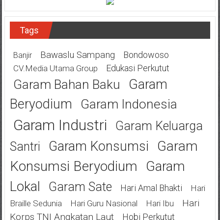
Tags
Bawaslu Sampang
Bondowoso
Banjir
Edukasi Perkutut
CV.Media Utama Group
Garam
Garam Bahan Baku
Beryodium
Garam Indonesia
Garam Industri
Garam Keluarga
Garam
Garam Konsumsi
Santri
Konsumsi Beryodium
Garam
Lokal
Garam Sate
Hari Amal Bhakti
Hari
Hari
Braille Sedunia
Hari Guru Nasional
Hari Ibu
Korps TNI Angkatan Laut
Hobi Perkutut