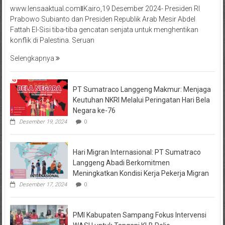
www.lensaaktual.comǁKairo,19 Desember 2024- Presiden RI
Prabowo Subianto dan Presiden Republik Arab Mesir Abdel
Fattah El-Sisi tiba-tiba gencatan senjata untuk menghentikan
konflik di Palestina. Seruan
Selengkapnya
PT Sumatraco Langgeng Makmur: Menjaga
Keutuhan NKRI Melalui Peringatan Hari Bela
Negara ke-76
Desember 19, 2024
0
Hari Migran Internasional: PT Sumatraco
Langgeng Abadi Berkomitmen
Meningkatkan Kondisi Kerja Pekerja Migran
Desember 17, 2024
0
PMI Kabupaten Sampang Fokus Intervensi