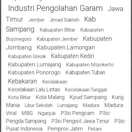
Industri Pengolahan Garam
Jawa
Kab
Timur
Jimad Sakteh
Jember
Sampang
Kabupaten Blitar
Kabupaten
Kabupaten
Bojonegoro
Kabupaten Jember
Jombang
Kabupaten Lamongan
Kabupaten Kediri
Kabupaten Gresik
Kabupaten Lumajang
Kabupaten Mojokerto
Kabupaten Ponorogo
Kabupaten Tuban
Kebakaran
Kecelakaan
Kecelakaan Lalu Lintas
Kecelakaan Tunggal
Kota Malang
Kpud Sampang
Kung
Kota Blitar
Mania
Madura
Madura
Libur Sekolah
Lumajang
Viral
MBG
P3si Pengcam
P3si
Nganjuk
Pengda Sampang
P3si Pengwil Jawa Timur
P3si
Pusat Indonesia
Pemprov Jatim
Petani