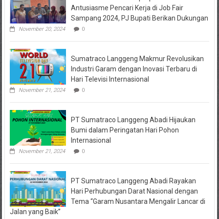
Sejahtera
Antusiasme Pencari Kerja di Job Fair
Diselidiki
Sampang 2024, PJ Bupati Berikan Dukungan
Kejari
Jombang,
November 20, 2024
0
Sejumlah
Pihak
Bakal
Sumatraco Langgeng Makmur Revolusikan
Dipanggil
Industri Garam dengan Inovasi Terbaru di
Hari Televisi Internasional
November 21, 2024
0
PT Sumatraco Langgeng Abadi Hijaukan
Bumi dalam Peringatan Hari Pohon
Internasional
November 21, 2024
0
PT Sumatraco Langgeng Abadi Rayakan
Hari Perhubungan Darat Nasional dengan
Tema “Garam Nusantara Mengalir Lancar di
Jalan yang Baik”