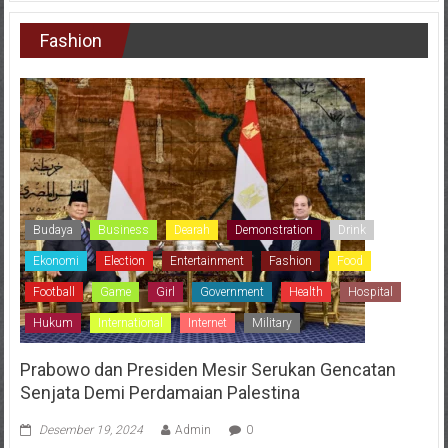
Fashion
Budaya
Business
Dearah
Demonstration
Drink
Ekonomi
Election
Entertainment
Fashion
Food
Football
Game
Girl
Government
Health
Hospital
Hukum
International
Internet
Military
Prabowo dan Presiden Mesir Serukan Gencatan
Senjata Demi Perdamaian Palestina
Desember 19, 2024
Admin
0