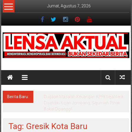
Lompat
Jumat, Agustus 7, 2026
ke
konten
Lensaaktual
Berita Baru:
Program Kampung Nelayan Merah Putih
Masuk Lamongan, Paciran & Brondong Jadi
Pusat Ekonomi Pesisir
Tag: Gresik Kota Baru