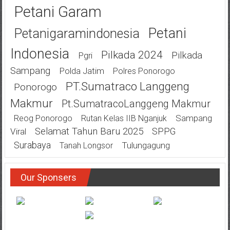
Petani Garam
Petani
Petanigaramindonesia
Indonesia
Pilkada 2024
Pilkada
Pgri
Sampang
Polda Jatim
Polres Ponorogo
PT.Sumatraco Langgeng
Ponorogo
Makmur
Pt.SumatracoLanggeng Makmur
Sampang
Reog Ponorogo
Rutan Kelas IIB Nganjuk
Selamat Tahun Baru 2025
SPPG
Viral
Surabaya
Tulungagung
Tanah Longsor
Our Sponsers