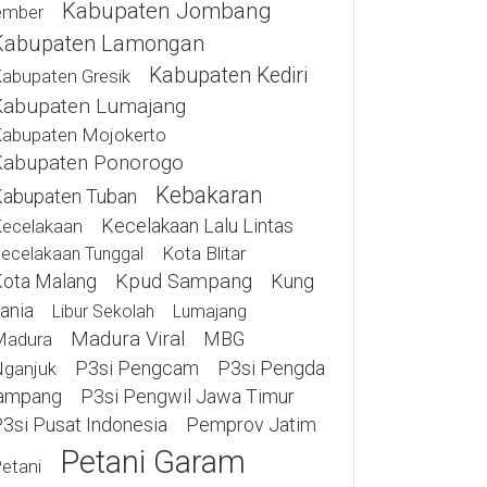
Kabupaten Jombang
ember
Kabupaten Lamongan
Kabupaten Kediri
abupaten Gresik
Kabupaten Lumajang
abupaten Mojokerto
Kabupaten Ponorogo
Kebakaran
abupaten Tuban
Kecelakaan Lalu Lintas
ecelakaan
Kota Blitar
ecelakaan Tunggal
ota Malang
Kpud Sampang
Kung
ania
Libur Sekolah
Lumajang
Madura Viral
MBG
Madura
P3si Pengcam
P3si Pengda
ganjuk
ampang
P3si Pengwil Jawa Timur
3si Pusat Indonesia
Pemprov Jatim
Petani Garam
etani