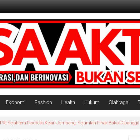
Ekonomi
Fashion
Health
Hukum
Olahraga
 Sejahtera Diselidiki Kejari Jombang, Sejumlah Pihak Bakal Dipanggil