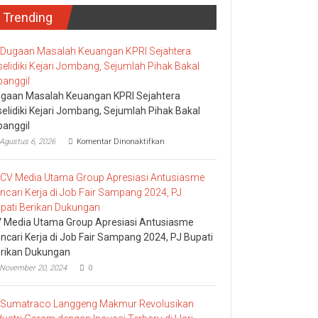
Trending
gaan Masalah Keuangan KPRI Sejahtera
selidiki Kejari Jombang, Sejumlah Pihak Bakal
panggil
pada
Agustus 6, 2026
Komentar Dinonaktifkan
Dugaan
Masalah
Keuangan
KPRI
Sejahtera
Diselidiki
Kejari
 Media Utama Group Apresiasi Antusiasme
Jombang,
ncari Kerja di Job Fair Sampang 2024, PJ Bupati
Sejumlah
rikan Dukungan
Pihak
Bakal
November 20, 2024
0
Dipanggil