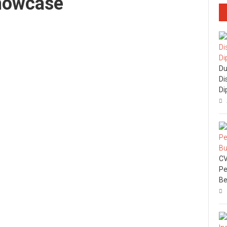
howcase
Du
Di
Di
CV
Pe
Be