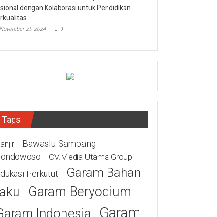
sional dengan Kolaborasi untuk Pendidikan
rkualitas
November 25, 2024
0
Tags
Bawaslu Sampang
anjir
Bondowoso
CV.Media Utama Group
Garam Bahan
dukasi Perkutut
Garam Beryodium
aku
Garam
Garam Indonesia