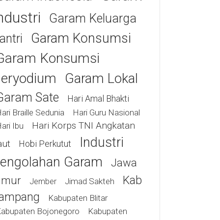
ndustri
Garam Keluarga
Garam Konsumsi
antri
Garam Konsumsi
eryodium
Garam Lokal
Garam Sate
Hari Amal Bhakti
ari Braille Sedunia
Hari Guru Nasional
Hari Korps TNI Angkatan
ari Ibu
Industri
aut
Hobi Perkutut
engolahan Garam
Jawa
Kab
imur
Jimad Sakteh
Jember
ampang
Kabupaten Blitar
abupaten Bojonegoro
Kabupaten