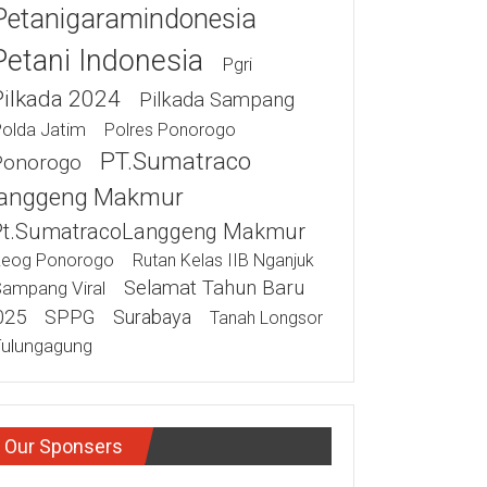
Petanigaramindonesia
Petani Indonesia
Pgri
Pilkada 2024
Pilkada Sampang
olda Jatim
Polres Ponorogo
PT.Sumatraco
Ponorogo
anggeng Makmur
Pt.SumatracoLanggeng Makmur
eog Ponorogo
Rutan Kelas IIB Nganjuk
Selamat Tahun Baru
ampang Viral
025
SPPG
Surabaya
Tanah Longsor
ulungagung
Our Sponsers