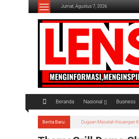
Lompat
Jumat, Agustus 7, 2026
ke
konten
Lensaaktual
Beranda
Nasional
Business
Berita Baru:
Dugaan Masalah Keuangan KPRI