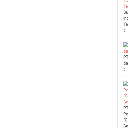
Su
In
Te
PT
da
PT
Pe
“G
Ba